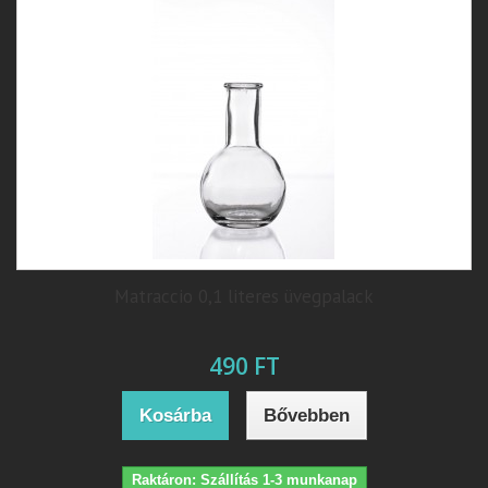
Matraccio 0,1 literes üvegpalack
490 FT
Kosárba
Bővebben
Raktáron: Szállítás 1-3 munkanap