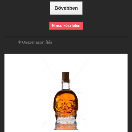
Bővebben
Nincs készleten
Összehasonlítás