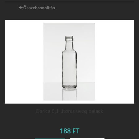
Összehasonlítás
Dorica 0,1 literes üveg palack
188 FT