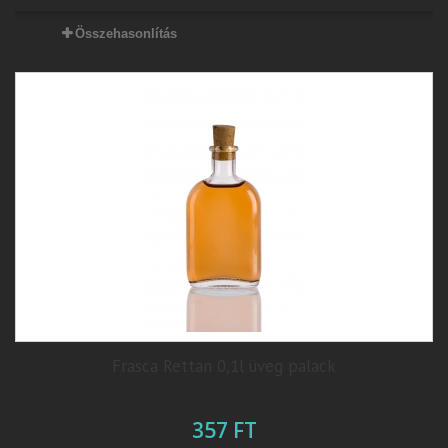
Összehasonlítás
Frasca Rettan 0,1l üveg palack
357 FT