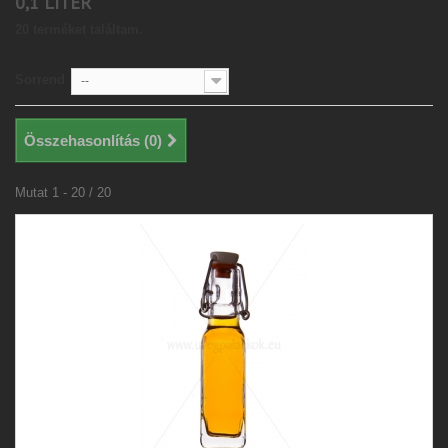
0,1 LITER
20 terméket találtam.
Sorrend
--
Összehasonlítás (
0
)
Mutat 1 - 20 / 20