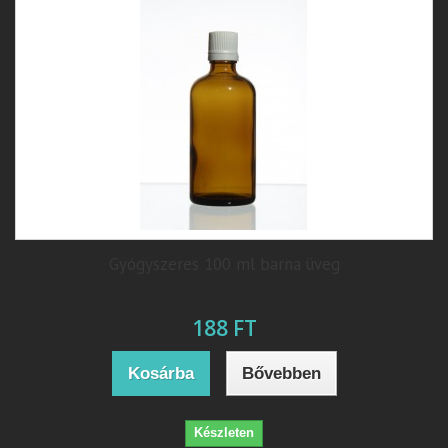
Gyógyszeres 100 ml barna üveg
188 FT
Kosárba
Bővebben
Készleten