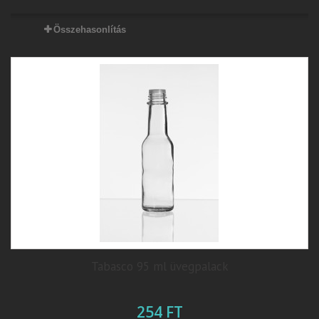
Összehasonlítás
Tabasco 95 ml üvegpalack
254 FT