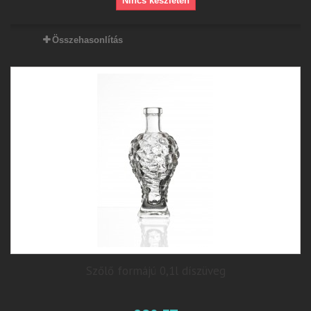
Nincs készleten
Összehasonlítás
Szőlő formájú 0,1l díszüveg