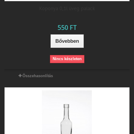
Koponya 0,1l üveg palack
550 FT
Bővebben
Nincs készleten
Összehasonlítás