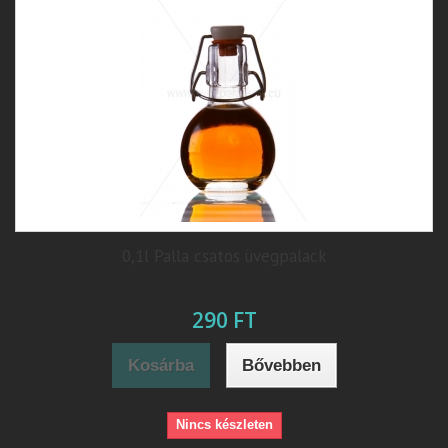
0,1l Palla csatos üvegpalack
290 FT
Kosárba
Bővebben
Nincs készleten