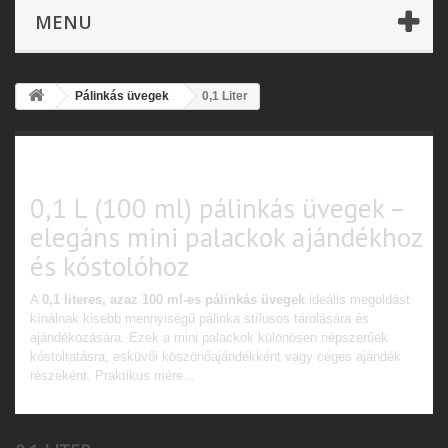
MENU
Pálinkás üvegek
0,1 Liter
0,1 Liter
0,1 L (100 ml) pálinkás üvegek –
elegáns mini palackok ajándékhoz
és kóstolóhoz
A
0,1 literes, azaz 100 ml-es pálinkás üvegek
ideális megoldást
kínálnak kisebb mennyiségű pálinka stílusos tárolására és
ajándékozására. Ezek a mini palackok különösen népszerűek
kóstoltatásra, esküvői köszönőajándékként vagy céges ajándék
részeként. Praktikus mére...
Bővebben