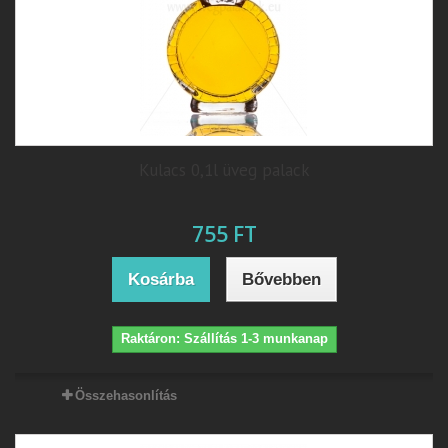
Kulacs 0,1l üveg palack
755 FT
Kosárba
Bővebben
Raktáron: Szállítás 1-3 munkanap
Összehasonlítás