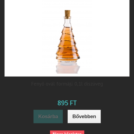
Fenyő ovál formájú 0,1l díszüveg
895 FT
Kosárba
Bővebben