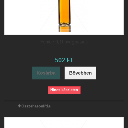
Fenice 0,1l üvegpalack
502 FT
Kosárba
Bővebben
Nincs készleten
Összehasonlítás