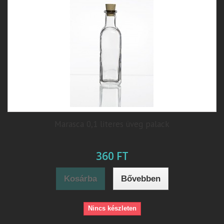
Marasca 0,1 literes üveg palack
360 FT
Kosárba
Bővebben
Nincs készleten