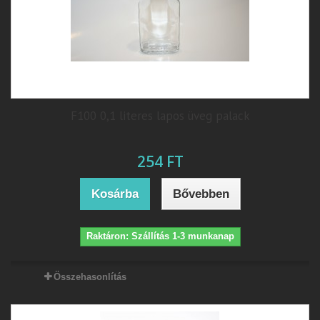
F100 0,1 literes lapos üveg palack
254 FT
Kosárba
Bővebben
Raktáron: Szállítás 1-3 munkanap
Összehasonlítás