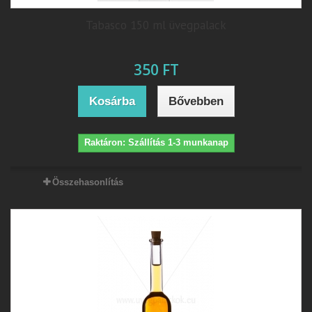
Tabasco 150 ml üvegpalack
350 FT
Kosárba
Bővebben
Raktáron: Szállítás 1-3 munkanap
Összehasonlítás