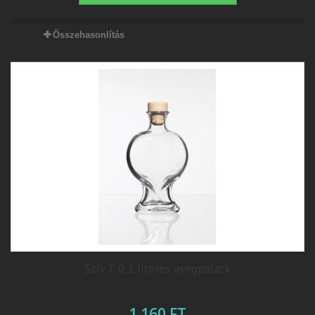
Összehasonlítás
Szív T 0,1 literes üvegpalack
1 160 FT