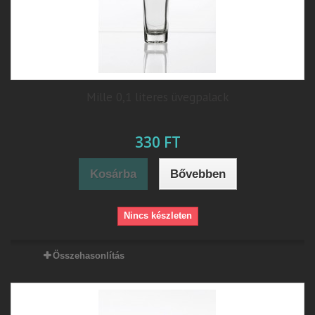
Mille 0,1 literes üvegpalack
330 FT
Kosárba
Bővebben
Nincs készleten
Összehasonlítás