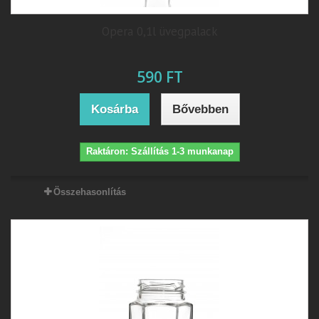
Opera 0,1l üvegpalack
590 FT
Kosárba
Bővebben
Raktáron: Szállítás 1-3 munkanap
Összehasonlítás