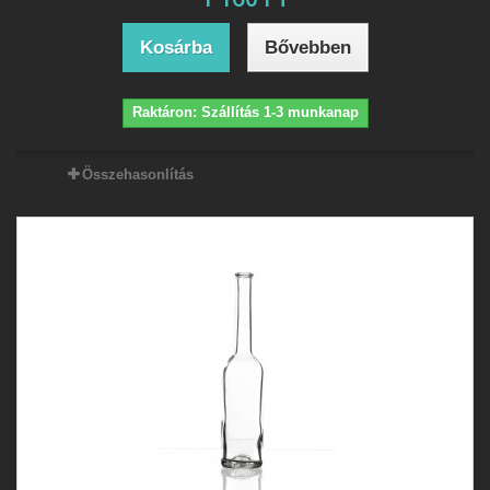
Kosárba
Bővebben
Raktáron: Szállítás 1-3 munkanap
Összehasonlítás