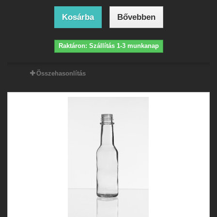
Kosárba
Bővebben
Raktáron: Szállítás 1-3 munkanap
Összehasonlítás