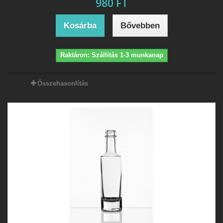
980 FT
Kosárba
Bővebben
Raktáron: Szállítás 1-3 munkanap
Összehasonlítás