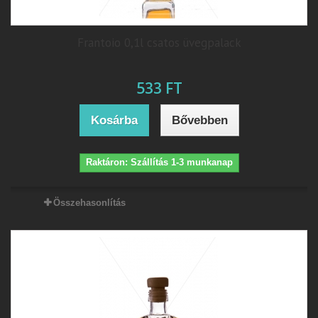
Frantoio 0,1l csatos üvegpalack
533 FT
Kosárba
Bővebben
Raktáron: Szállítás 1-3 munkanap
Összehasonlítás