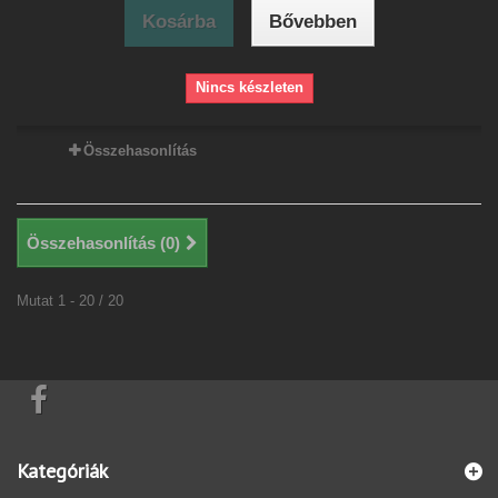
Kosárba
Bővebben
Nincs készleten
Összehasonlítás
Összehasonlítás (
0
)
Mutat 1 - 20 / 20
Kategóriák