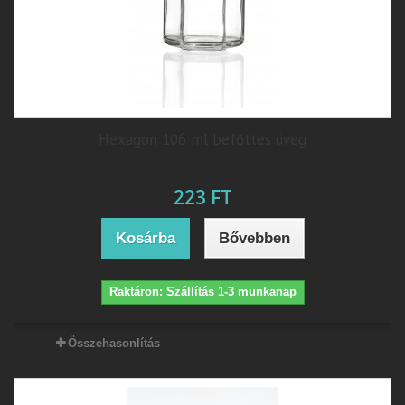
Hexagon 106 ml befőttes üveg
223 FT
Kosárba
Bővebben
Raktáron: Szállítás 1-3 munkanap
Összehasonlítás