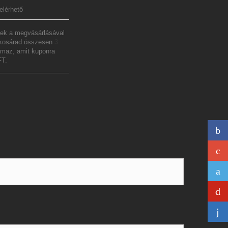
elérhető
ek a megvásárlásával
 kosárad összesen
3
lmaz, amit kuponra
FT
.