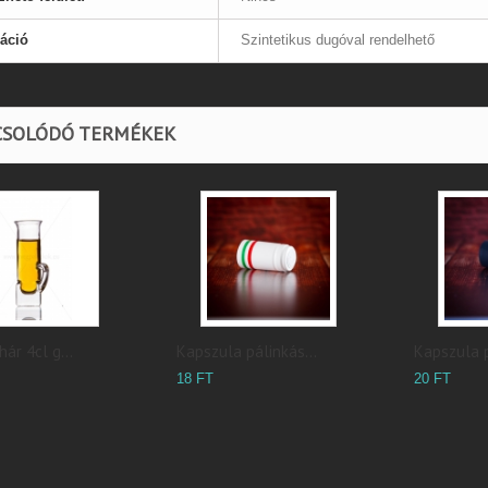
áció
Szintetikus dugóval rendelhető
CSOLÓDÓ TERMÉKEK
ár 4cl g...
Kapszula pálinkás...
Kapszula p
18 FT
20 FT