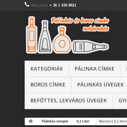
Hívj most:
+ 36 1 430 0821
KATEGÓRIÁK
PÁLINKA CÍMKE
BOROS CÍMKE
PÁLINKÁS ÜVEGEK
BEFŐTTES, LEKVÁROS ÜVEGEK
GY
Pálinkás üvegek
0,1 Liter
Marasca 0,1 lite