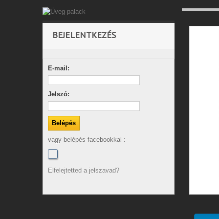
BEJELENTKEZÉS
E-mail:
Jelszó:
vagy belépés facebookkal :
Elfelejtetted a jelszavad?