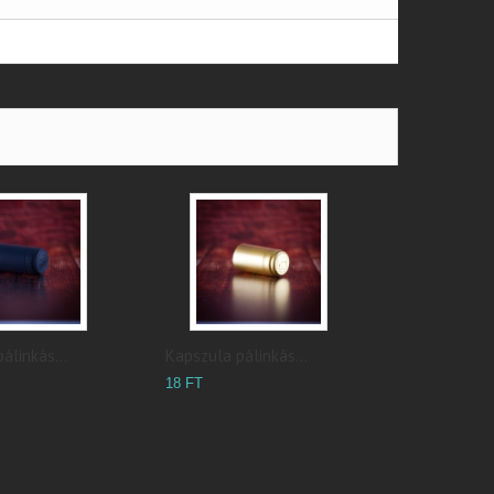
álinkás...
Kapszula pálinkás...
18 FT