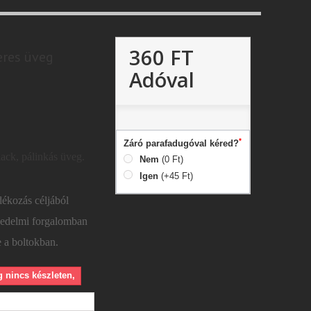
360 FT
eres üveg
Adóval
*
Záró parafadugóval kéred?
ack, pálinkás üveg.
Nem
(0 Ft)
Igen
(+45 Ft)
ékozás céljából
kedelmi forgalomban
e a boltokban.
g nincs készleten,