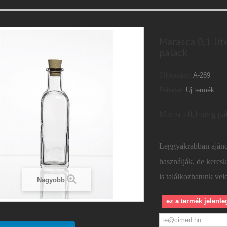
Marasca 0,1 lit
palack
Cikkszám:
A-289
Feltétel:
Új termék
Marasca 0,1 üveg pal
Leggyakrabban ajánd
használják, de keres
is találkozhatunk vel
Nagyobb
ez a termék jelenle