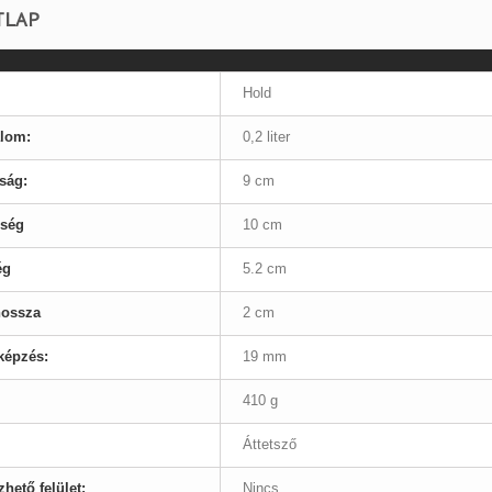
TLAP
Hold
alom:
0,2 liter
ság:
9 cm
sség
10 cm
ég
5.2 cm
hossza
2 cm
képzés:
19 mm
410 g
Áttetsző
hető felület:
Nincs