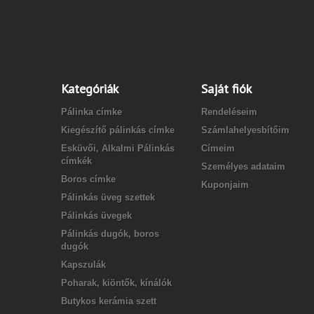
Kategóriák
Saját fiók
Pálinka címke
Rendeléseim
Kiegészítő pálinkás címke
Számlahelyesbítőim
Esküvői, Alkalmi Pálinkás
Címeim
címkék
Személyes adataim
Boros címke
Kuponjaim
Pálinkás üveg szettek
Pálinkás üvegek
Pálinkás dugók, boros
dugók
Kapszulák
Poharak, kiöntők, kínálók
Butykos kerámia szett