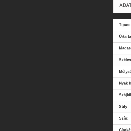
ADA
Tipus:
Űrtart
Magas
Széle
Mélys
Nyak 
Szájki
Súly
Szín:
Címkéz