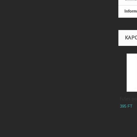
Inform
KAP
Füles poh
395 FT