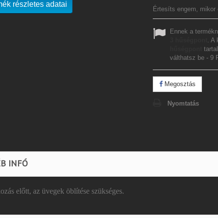
mék részletes adatai
Értesíts engem, mikor 
Ennek a termékn
3
hűségpont
. A
hűségpont
tarta
válthatsz be -
9 
Megosztás
Nyomtatás
B INFÓ
ozás előtt, az üvegek öblítése szükséges.