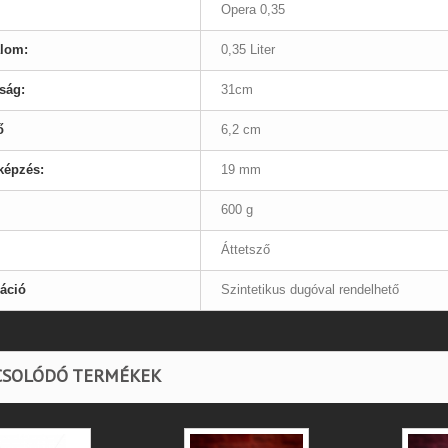
Opera 0,35
alom:
0,35 Liter
ság:
31cm
ő
6,2 cm
képzés:
19 mm
600 g
Áttetsző
áció
Szintetikus dugóval rendelhető
CSOLÓDÓ TERMÉKEK