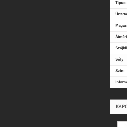
Tipus:
Űrtart
Magas
Átmér
Szájki
Súly
Szín:
Inform
KAP