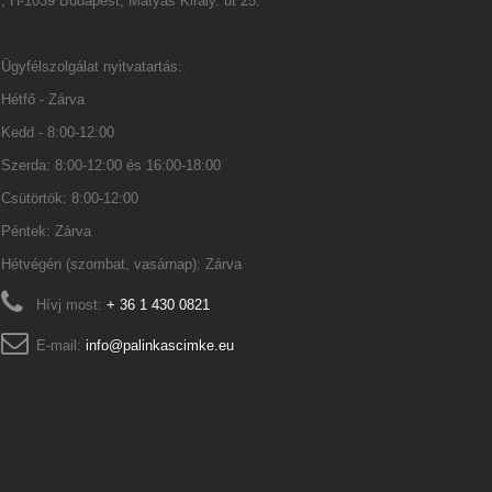
, H-1039 Budapest, Mátyás Király. út 25.
Ügyfélszolgálat nyitvatartás:
Hétfő - Zárva
Kedd - 8:00-12:00
Szerda: 8:00-12:00 és 16:00-18:00
Csütörtök: 8:00-12:00
Péntek: Zárva
Hétvégén (szombat, vasárnap): Zárva
Hívj most:
+ 36 1 430 0821
E-mail:
info@palinkascimke.eu