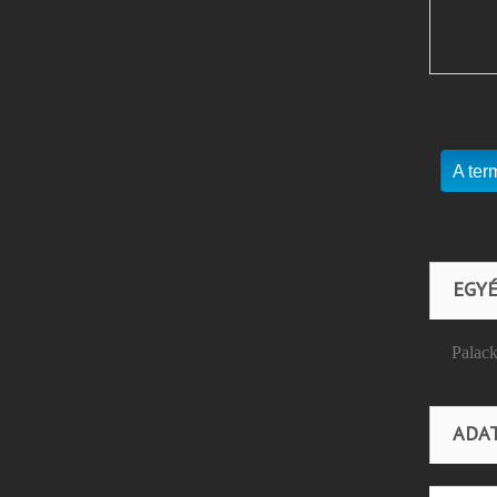
A ter
EGYÉ
Palack
ADA