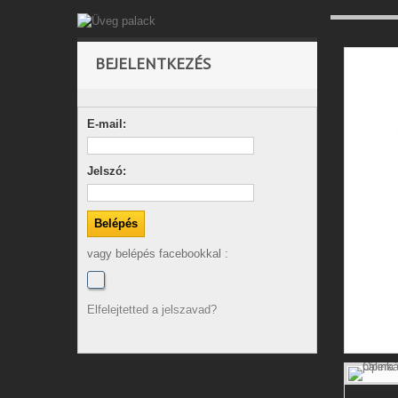
BEJELENTKEZÉS
E-mail:
Jelszó:
vagy belépés facebookkal :
Elfelejtetted a jelszavad?