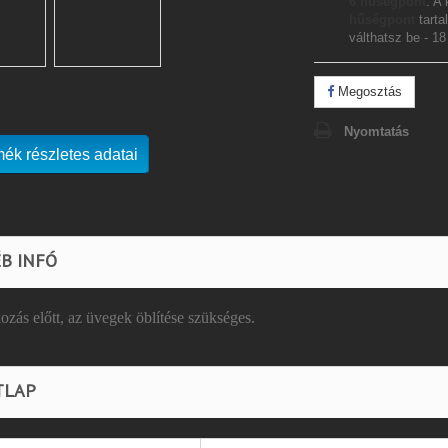
6
hűségpont
. A
hűségpont
tarta
válthatsz be -
18
Megosztás
Nyomtatás
mék részletes adatai
B INFÓ
ozás előtt, az üvegek öblítése szükséges.
TLAP