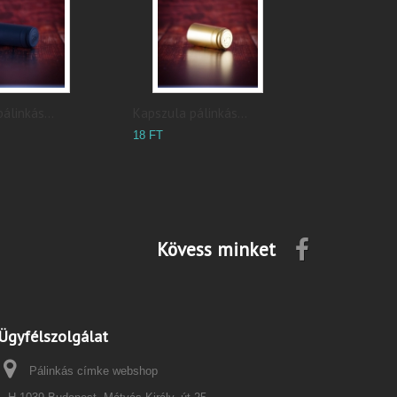
álinkás...
Kapszula pálinkás...
18 FT
Kövess minket
Ügyfélszolgálat
Pálinkás címke webshop