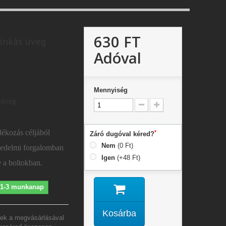
630 FT
linkás üveg
Adóval
Mennyiség
 üveg
ékozás céljából
*
Záró dugóval kéred?
Nem
(0 Ft)
kedelmi forgalomban
Igen
(+48 Ft)
e a boltokban.
s 1-3 munkanap
Kosárba
ek a megvásárlásával