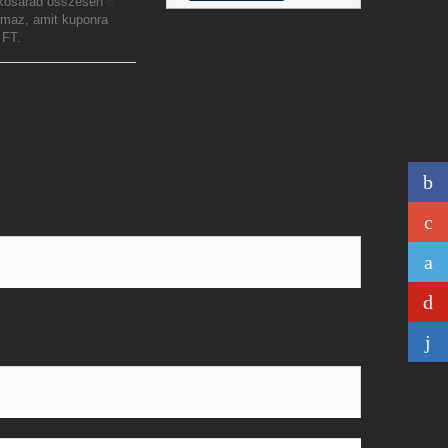
 kosárad összesen
6
lmaz, amit kuponra
 FT
.