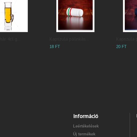
ár 4cl g...
Kapszula pálinkás...
Kapszula p
18 FT
20 FT
Információ
Leértékelések
Új termékek