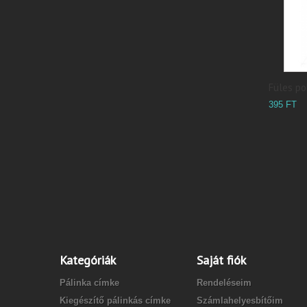
Füles poh
395 FT
Kategóriák
Saját fiók
Pálinka címke
Rendeléseim
Kiegészítő pálinkás címke
Számlahelyesbítőim