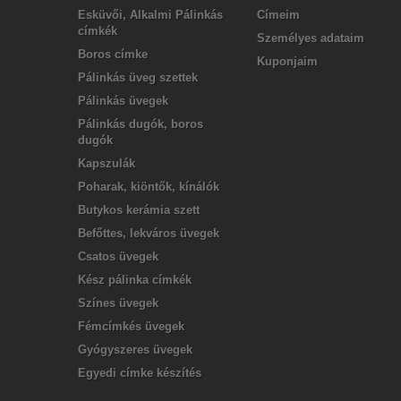
Esküvői, Alkalmi Pálinkás
Címeim
címkék
Személyes adataim
Boros címke
Kuponjaim
Pálinkás üveg szettek
Pálinkás üvegek
Pálinkás dugók, boros
dugók
Kapszulák
Poharak, kiöntők, kínálók
Butykos kerámia szett
Befőttes, lekváros üvegek
Csatos üvegek
Kész pálinka címkék
Színes üvegek
Fémcímkés üvegek
Gyógyszeres üvegek
Egyedi címke készítés