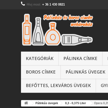
Hívj most:
+ 36 1 430 0821
KATEGÓRIÁK
PÁLINKA CÍMKE
BOROS CÍMKE
PÁLINKÁS ÜVEGEK
BEFŐTTES, LEKVÁROS ÜVEGEK
GY
Pálinkás üvegek
0,3 - 0,375 Liter
Opera 0,3