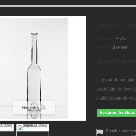
Opera 0,35l pá
Cikkszám:
A-341
Feltétel:
Új termék
Opera 0,35l pálinkás
Leggyakrabban ajánd
használják, de keres
is találkozhatunk vel
Nagyobb
Raktáron: Szállítá
Ennek a termékn