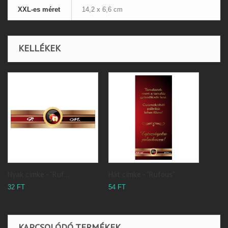
XXL-es méret
14,2 x 6,6 cm
KELLÉKEK
Nyak címke - "Ruf...
Hát címke - "Rufous"
32 FT
54 FT
KAPCSOLÓDÓ TERMÉKEK