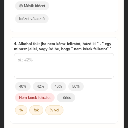
🎲 Másik idézet
Idézet választó
4. Alkohol fok: (ha nem kérsz feliratot, húzd ki " - " egy
*
minusz jellel, vagy írd be, hogy " nem kérek feliratot"
40%
42%
45%
50%
Nem kérek feliratot
Törlés
%
fok
% vol