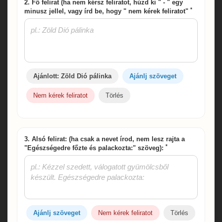
2. Fő felirat (ha nem kérsz feliratot, húzd ki " - " egy
*
minusz jellel, vagy írd be, hogy " nem kérek feliratot"
Ajánlott: Zöld Dió pálinka
Ajánlj szöveget
Nem kérek feliratot
Törlés
3. Alsó felirat: (ha csak a nevet írod, nem lesz rajta a
*
"Egészségedre főzte és palackozta:" szöveg):
Ajánlj szöveget
Nem kérek feliratot
Törlés