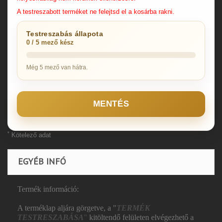
A testreszabott terméket ne felejtsd el a kosárba rakni.
Testreszabás állapota
0 / 5 mező kész
Még 5 mező van hátra.
MENTÉS
*
Kötelező adat
EGYÉB INFÓ
Termék információ:
A terméklap aljára görgetve, a "
TERMÉK
TESTRESZABÁSA
"
kitöltendő felületen elvégezhető a