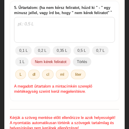
5. Űrtartalom: (ha nem kérsz feliratot, húzd ki " - " egy
*
minusz jellel, vagy írd be, hogy " nem kérek feliratot"
0,1 L
0,2 L
0,35 L
0,5 L
0,7 L
1 L
Nem kérek feliratot
Törlés
L
dl
cl
ml
liter
A megadott űrtartalom a mintacímkén szereplő
mértékegység szerint kerül megjelenítésre.
Kérjük a szöveg mentése előtt ellenőrizze le azok helyességét!
A nyomtatás automatikusan történik a szövegek tartalmilag és
helyesírásilag nem kerülnek ellenőrzésre!