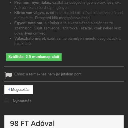
Prémium nyomtatás,
ezáltal az üveged is gyönyörűek lesznek.
A jó pálinka szép dizájnt igényel.
Körbe van vágva,
ezért nem neked kell ollóval körbefaricskálnod
a címkéket. Rengeted időt megspórolva ezzel.
Egyedi tartalom,
a címkét a te elképzelésed alapján testre
szabhatod. Saját szöveggel, adatokkal, ezáltal, csak neked lesz
ugyanilyen címkéd.
Válaszható méret,
ezért szinte bármilyen méretű üveg palackra
felrakható.
Szállítás: 2-5 munkanap alatt
Ehhez a termékhez nem jár jutalom pont.
Megosztás
Nyomtatás
98 FT
Adóval