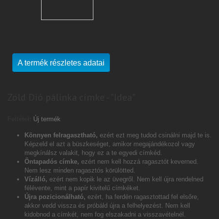
A termék részletes adatai
Zöld Dió pálinka címke - "Idea"
Feltétel:
Új termék
Könnyen felragasztható,
ezért ezt meg tudod csinálni majd te is.
Képzeld el azt a büszkeséget, amikor megajándékozol vagy
megkínálsz valakit, hogy ez a te egyedi címkéd.
Öntapadós címke,
ezért nem kell hozzá ragasztót keverned.
Nem lesz minden ragasztós körülötted.
Vízálló,
ezért nem kopik le az üvegről. Nem kell újra rendelned
félévente, mint a papír kivitelű címkéket.
Újra pozicionálható,
ezért, ha ferdén ragasztottad fel elsőre,
akkor vedd vissza és próbáld újra a felhelyezést. Nem kell
kidobnod a címkét, nem fog elszakadni a visszavételnél.