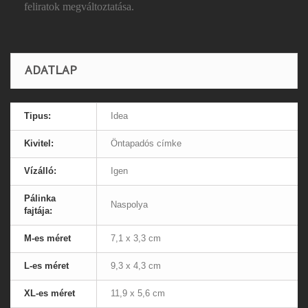
feliratok megváltoztatása.
ADATLAP
Tipus:
Idea
Kivitel:
Öntapadós címke
Vízálló:
Igen
Pálinka
Naspolya
fajtája:
M-es méret
7,1 x 3,3 cm
L-es méret
9,3 x 4,3 cm
XL-es méret
11,9 x 5,6 cm