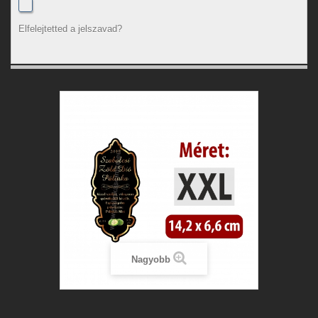
Elfelejtetted a jelszavad?
Nagyobb