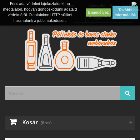
Friss adatvédelmi tájékoztatónkban
Blog
Kapcsolat
Bejelentkezés
megtalálod, hogyan gondoskodunk adataid
További
Engedélyez
védelméről. Oldalainkon HTTP-sütiket
információk
Belépés Facebook-al
használunk a jobb működésért.
Kosár
(üres)