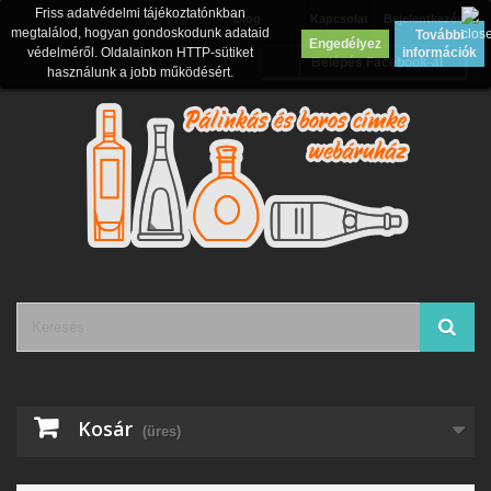
Friss adatvédelmi tájékoztatónkban
Blog
Kapcsolat
Bejelentkezés
megtalálod, hogyan gondoskodunk adataid
További
Engedélyez
védelméről. Oldalainkon HTTP-sütiket
információk
Belépés Facebook-al
használunk a jobb működésért.
Kosár
(üres)