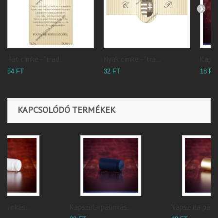
Hát címke - "trad...
Nyak címke - "tra...
Kapsz
54 FT
32 FT
18 FT
KAPCSOLÓDÓ TERMÉKEK
Kapszula pálinkás...
Kapszula pálinkás...
N