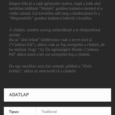
űrlapot tölts ki a saját igényedre szabva, majd a jobb alsó
sarokban található "Mentés" gombra kattintva mented el a
címke adatait. Ezt követően add meg a darabszámot és a
"Megrendelés" gombra kattintva bekerül a kosárba.
A címkén, minden szöveg módosítható a te elképzelésed
szerint.
Ha az "alsó felirat" kitöltésekor csak a nevet írod ki
("Cimbora Pál"), akkor csak az fog szerepelni a címkén, de
ha odaírod, hogy "Az Ön egészségére főzette: Cimbora
Pál" akkor mind a két sor szerepelni fog a címkén.
Ha egy mezőhöz nem írsz semmit, például a "főzés
évéhez", akkor az nem kerül rá a címkére.
ADATLAP
Tipus:
Traditional