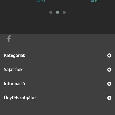
20 FT
18 FT
3
Kategóriák
Saját fiók
Információ
Ügyfélszolgálat