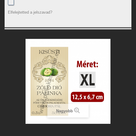
Elfelejtetted a jelszavad?
Nagyobb