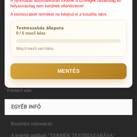
A nyomtatás automatikusan történik a szövegek tartalmilag és
helyesírásilag nem kerülnek ellenőrzésre!
A testreszabott terméket ne felejtsd el a kosárba rakni.
Testreszabás állapota
0 / 6 mező kész
Még 6 mező van hátra.
MENTÉS
*
Kötelező adat
EGYÉB INFÓ
Rendelési információ:
A lentebb található "TERMÉK TESTRESZABÁSA"