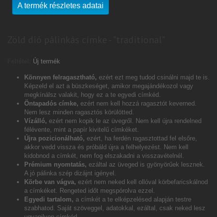
A termék részletes adatai
Zöld dió pálinkás címke - "traditional"
Feltétel:
Új termék
Könnyen felragasztható,
ezért ezt meg tudod csinálni majd te is.
Képzeld el azt a büszkeséget, amikor megajándékozol vagy
megkínálsz valakit, hogy ez a te egyedi címkéd.
Öntapadós címke,
ezért nem kell hozzá ragasztót keverned.
Nem lesz minden ragasztós körülötted.
Vízálló,
ezért nem kopik le az üvegről. Nem kell újra rendelned
félévente, mint a papír kivitelű címkéket.
Újra pozicionálható,
ezért, ha ferdén ragasztottad fel elsőre,
akkor vedd vissza és próbáld újra a felhelyezést. Nem kell
kidobnod a címkét, nem fog elszakadni a visszavételnél.
Prémium nyomtatás,
ezáltal az üveged is gyönyörűek lesznek.
A jó pálinka szép dizájnt igényel.
Körbe van vágva,
ezért nem neked kell ollóval körbefaricskálnod
a címkéket. Rengeted időt megspórolva ezzel.
Egyedi tartalom,
a címkét a te elképzelésed alapján testre
szabhatod. Saját szöveggel, adatokkal, ezáltal, csak neked lesz
ugyanilyen címkéd.