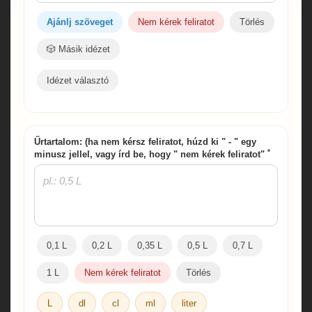
Ajánlj szöveget
Nem kérek feliratot
Törlés
🎲 Másik idézet
Idézet választó
Űrtartalom: (ha nem kérsz feliratot, húzd ki " - " egy
*
minusz jellel, vagy írd be, hogy " nem kérek feliratot"
0,1 L
0,2 L
0,35 L
0,5 L
0,7 L
1 L
Nem kérek feliratot
Törlés
L
dl
cl
ml
liter