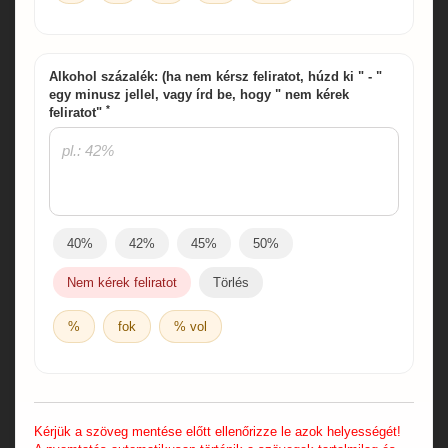
Alkohol százalék: (ha nem kérsz feliratot, húzd ki " - "
egy minusz jellel, vagy írd be, hogy " nem kérek
*
feliratot"
40%
42%
45%
50%
Nem kérek feliratot
Törlés
%
fok
% vol
Kérjük a szöveg mentése előtt ellenőrizze le azok helyességét!