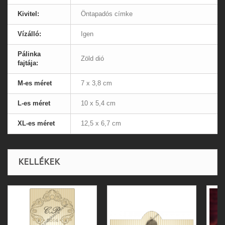
Kivitel:
Öntapadós címke
Vízálló:
Igen
Pálinka
Zöld dió
fajtája:
M-es méret
7 x 3,8 cm
L-es méret
10 x 5,4 cm
XL-es méret
12,5 x 6,7 cm
KELLÉKEK