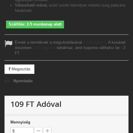
Válaszható méret,
ezért szinte bármilyen méretű üveg palackra
felrakható.
Szállítás: 2-5 munkanap alatt
Ennek a terméknek a megvásárlásával
1
hűségpont
. A kosárad
összesen
1
hűségpont
tartalmaz, amit kuponra válthatsz be -
3
FT
.
Megosztás
Nyomtatás
109 FT
Adóval
Mennyiség