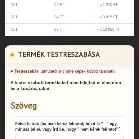
101
99 FT
-ig 1 010 FT
201
94 FT
-ig 3 015 FT
501
89 FT
-ig 10 020 FT
TERMÉK TESTRESZABÁSA
A Testreszabási útmutatót a címke képek között található.
A testre szabott termékeket nem felejtsd el elmenteni
és a kosárba rakni.
Szöveg
Felső felirat: (ha nem kérsz feliratot, húzd ki " - " egy
*
minusz jellel, vagy írd be, hogy " nem kérek feliratot"