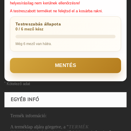
helyesírásilag nem kerülnek ellenőrzésre!
A testreszabott terméket ne felejtsd el a kosárba rakni.
Testreszabás állapota
0 / 6 mező kész
Még 6 mező van hátra.
MENTÉS
*
Kötelező adat
EGYÉB INFÓ
Termék információ:
A terméklap aljára görgetve, a "
TERMÉK