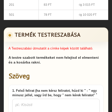
201
83 FT
-ig 3 015 FT
501
78 FT
-ig 10 020 FT
TERMÉK TESTRESZABÁSA
A Testreszabási útmutatót a címke képek között található.
A testre szabott termékeket nem felejtsd el elmenteni
és a kosárba rakni.
Szöveg
1. Felső felirat (ha nem kérsz feliratot, húzd ki " - " egy
*
minusz jellel, vagy írd be, hogy " nem kérek feliratot"