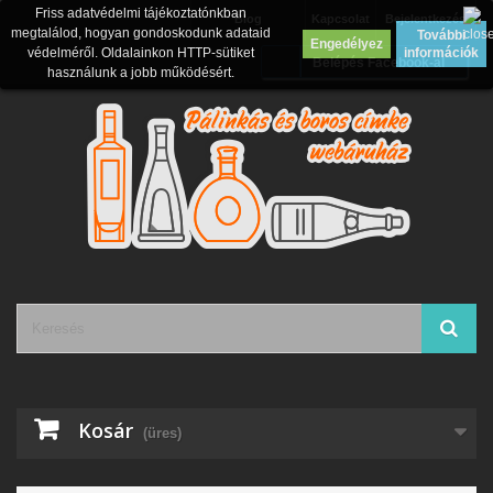
Friss adatvédelmi tájékoztatónkban
Blog
Kapcsolat
Bejelentkezés
megtalálod, hogyan gondoskodunk adataid
További
Engedélyez
védelméről. Oldalainkon HTTP-sütiket
információk
Belépés Facebook-al
használunk a jobb működésért.
Kosár
(üres)