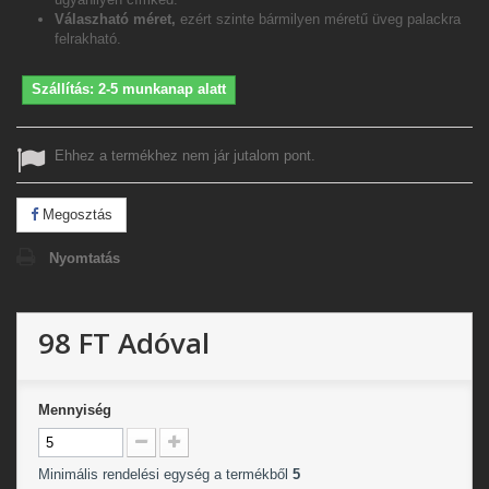
Válaszható méret,
ezért szinte bármilyen méretű üveg palackra
felrakható.
Szállítás: 2-5 munkanap alatt
Ehhez a termékhez nem jár jutalom pont.
Megosztás
Nyomtatás
98 FT
Adóval
Mennyiség
Minimális rendelési egység a termékből
5