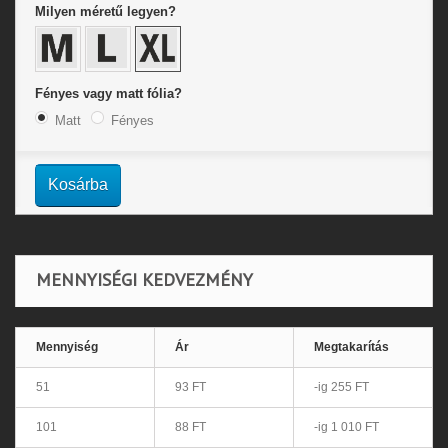
Milyen méretű legyen?
Fényes vagy matt fólia?
Matt
Fényes
Kosárba
MENNYISÉGI KEDVEZMÉNY
Mennyiség
Ár
Megtakarítás
51
93 FT
-ig 255 FT
101
88 FT
-ig 1 010 FT