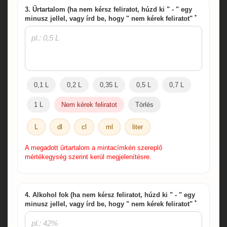
3. Űrtartalom (ha nem kérsz feliratot, húzd ki " - " egy
*
minusz jellel, vagy írd be, hogy " nem kérek feliratot"
0,1 L
0,2 L
0,35 L
0,5 L
0,7 L
1 L
Nem kérek feliratot
Törlés
L
dl
cl
ml
liter
A megadott űrtartalom a mintacímkén szereplő
mértékegység szerint kerül megjelenítésre.
4. Alkohol fok (ha nem kérsz feliratot, húzd ki " - " egy
*
minusz jellel, vagy írd be, hogy " nem kérek feliratot"