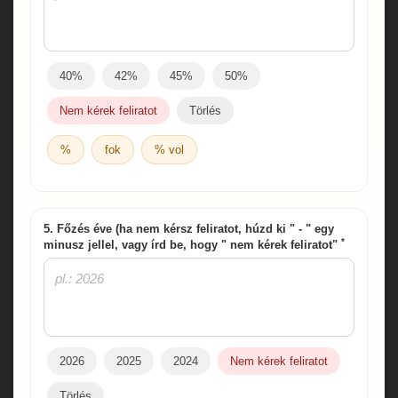
40%
42%
45%
50%
Nem kérek feliratot
Törlés
%
fok
% vol
5. Főzés éve (ha nem kérsz feliratot, húzd ki " - " egy
*
minusz jellel, vagy írd be, hogy " nem kérek feliratot"
2026
2025
2024
Nem kérek feliratot
Törlés