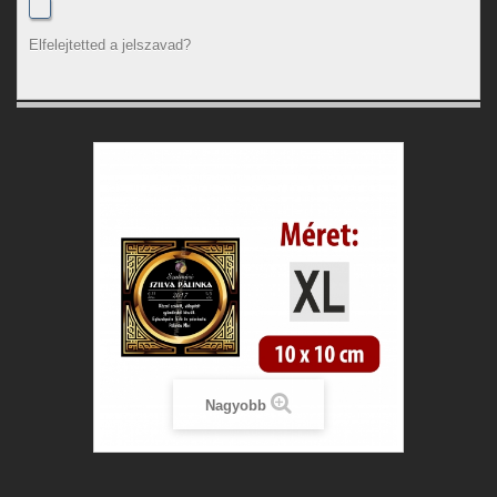
Elfelejtetted a jelszavad?
Nagyobb