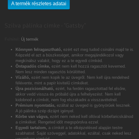
A termék részletes adatai
Szilva pálinka címke - "Gatsby"
Feltétel:
Új termék
Könnyen felragasztható,
ezért ezt meg tudod csinálni majd te is.
Képzeld el azt a büszkeséget, amikor megajándékozol vagy
megkínálsz valakit, hogy ez a te egyedi címkéd.
Öntapadós címke,
ezért nem kell hozzá ragasztót keverned.
Nem lesz minden ragasztós körülötted.
Vízálló,
ezért nem kopik le az üvegről. Nem kell újra rendelned
félévente, mint a papír kivitelű címkéket.
Újra pozicionálható,
ezért, ha ferdén ragasztottad fel elsőre,
akkor vedd vissza és próbáld újra a felhelyezést. Nem kell
kidobnod a címkét, nem fog elszakadni a visszavételnél.
Prémium nyomtatás,
ezáltal az üveged is gyönyörűek lesznek.
A jó pálinka szép dizájnt igényel.
Körbe van vágva,
ezért nem neked kell ollóval körbefaricskálnod
a címkéket. Rengeted időt megspórolva ezzel.
Egyedi tartalom,
a címkét a te elképzelésed alapján testre
szabhatod. Saját szöveggel, adatokkal, ezáltal, csak neked lesz
ugyanilyen címkéd.