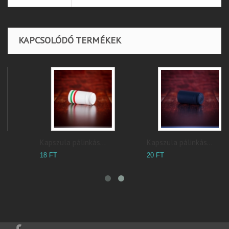
KAPCSOLÓDÓ TERMÉKEK
Kapszula pálinkás...
Kapszula pálinkás...
20 FT
18 FT