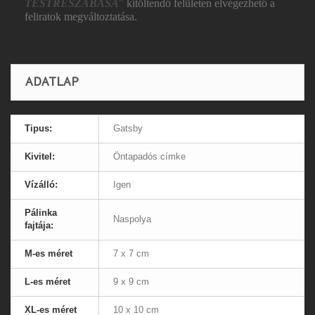
TESTRESZABÁSA
"
kitöltendő felületen elvégezhető a
feliratok megváltoztatása.
ADATLAP
Tipus:
Gatsby
Kivitel:
Öntapadós címke
Vízálló:
Igen
Pálinka
Naspolya
fajtája:
M-es méret
7 x 7 cm
L-es méret
9 x 9 cm
XL-es méret
10 x 10 cm