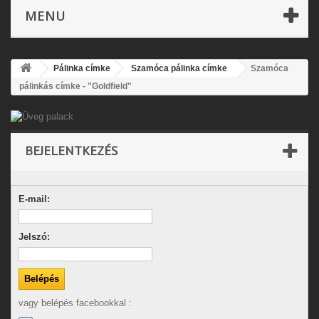
MENU
Pálinka címke
Szamóca pálinka címke
Szamóca
pálinkás címke - "Goldfield"
BEJELENTKEZÉS
E-mail:
Jelszó:
vagy belépés facebookkal :