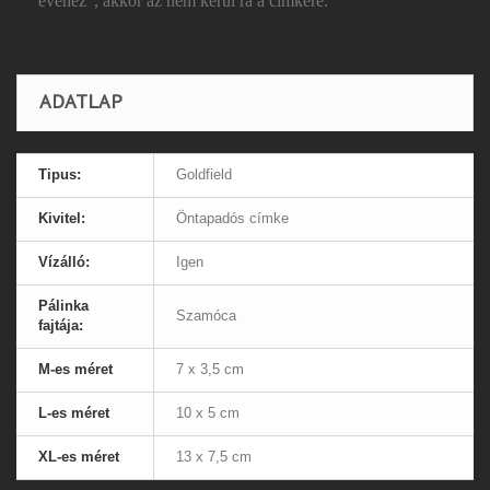
évéhez", akkor az nem kerül rá a címkére.
ADATLAP
Tipus:
Goldfield
Kivitel:
Öntapadós címke
Vízálló:
Igen
Pálinka
Szamóca
fajtája:
M-es méret
7 x 3,5 cm
L-es méret
10 x 5 cm
XL-es méret
13 x 7,5 cm