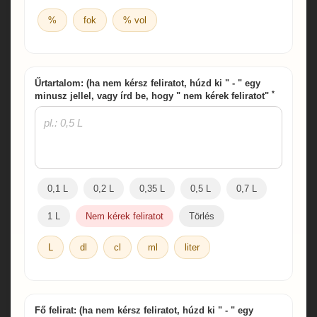
%
fok
% vol
Űrtartalom: (ha nem kérsz feliratot, húzd ki " - " egy
*
minusz jellel, vagy írd be, hogy " nem kérek feliratot"
0,1 L
0,2 L
0,35 L
0,5 L
0,7 L
1 L
Nem kérek feliratot
Törlés
L
dl
cl
ml
liter
Fő felirat: (ha nem kérsz feliratot, húzd ki " - " egy