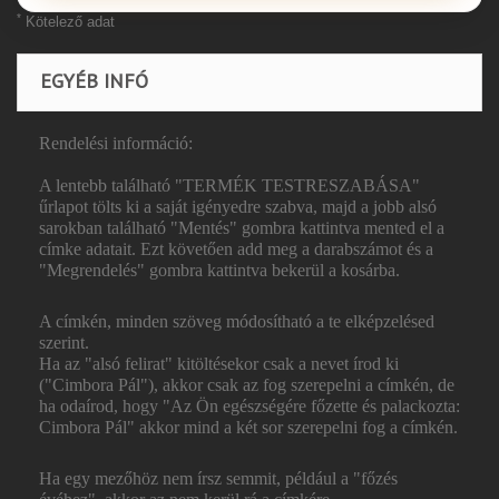
*
Kötelező adat
EGYÉB INFÓ
Rendelési információ:
A lentebb található "TERMÉK TESTRESZABÁSA"
űrlapot tölts ki a saját igényedre szabva, majd a jobb alsó
sarokban található "Mentés" gombra kattintva mented el a
címke adatait. Ezt követően add meg a darabszámot és a
"Megrendelés" gombra kattintva bekerül a kosárba.
A címkén, minden szöveg módosítható a te elképzelésed
szerint.
Ha az "alsó felirat" kitöltésekor csak a nevet írod ki
("Cimbora Pál"), akkor csak az fog szerepelni a címkén, de
ha odaírod, hogy "Az Ön egészségére főzette és palackozta:
Cimbora Pál" akkor mind a két sor szerepelni fog a címkén.
Ha egy mezőhöz nem írsz semmit, például a "főzés