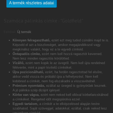
A termék részletes adatai
Szamóca pálinkás címke - "Goldfield"
Feltétel:
Új termék
Könnyen felragasztható,
ezért ezt meg tudod csinálni majd te is.
Képzeld el azt a büszkeséget, amikor megajándékozol vagy
megkínálsz valakit, hogy ez a te egyedi címkéd.
Öntapadós címke,
ezért nem kell hozzá ragasztót keverned.
Nem lesz minden ragasztós körülötted.
Vízálló,
ezért nem kopik le az üvegről. Nem kell újra rendelned
félévente, mint a papír kivitelű címkéket.
Újra pozicionálható,
ezért, ha ferdén ragasztottad fel elsőre,
akkor vedd vissza és próbáld újra a felhelyezést. Nem kell
kidobnod a címkét, nem fog elszakadni a visszavételnél.
Prémium nyomtatás,
ezáltal az üveged is gyönyörűek lesznek.
A jó pálinka szép dizájnt igényel.
Körbe van vágva,
ezért nem neked kell ollóval körbefaricskálnod
a címkéket. Rengeted időt megspórolva ezzel.
Egyedi tartalom,
a címkét a te elképzelésed alapján testre
szabhatod. Saját szöveggel, adatokkal, ezáltal, csak neked lesz
ugyanilyen címkéd.