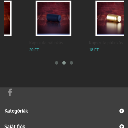
Kapszula pálinkás...
Kapszula pálinkás...
N
20 FT
18 FT
3
Kategóriák
Saját fiók