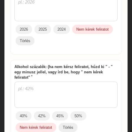
2026
2025
2024
Nem kérek feliratot
Törlés
Alkohol százalék: (ha nem kérsz feliratot, húzd ki " - "
egy minusz jellel, vagy írd be, hogy " nem kérek
*
feliratot"
40%
42%
45%
50%
Nem kérek feliratot
Törlés