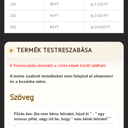
101
99 FT
-ig 1 010 FT
201
94 FT
-ig 3 015 FT
501
89 FT
-ig 10 020 FT
TERMÉK TESTRESZABÁSA
A Testreszabási útmutatót a címke képek között található.
A testre szabott termékeket nem felejtsd el elmenteni
és a kosárba rakni.
Szöveg
Főzés éve: (ha nem kérsz feliratot, húzd ki " - " egy
*
minusz jellel, vagy írd be, hogy " nem kérek feliratot"