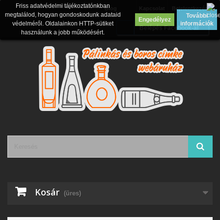
Friss adatvédelmi tájékoztatónkban
Blog
Kapcsolat
Bejelentkezés
megtalálod, hogyan gondoskodunk adataid
További
Engedélyez
védelméről. Oldalainkon HTTP-sütiket
információk
Belépés Facebook-al
használunk a jobb működésért.
Kosár
(üres)