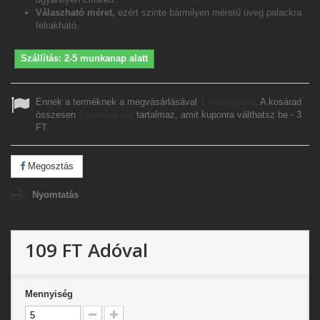
Válaszható méret,
ezért szinte bármilyen méretű üveg palackra
felrakható.
Szállítás: 2-5 munkanap alatt
Ennek a terméknek a megvásárlásával
1
hűségpont
. A kosárad
összesen
1
hűségpont
tartalmaz, amit kuponra válthatsz be -
3
FT
.
Megosztás
Nyomtatás
109 FT
Adóval
Mennyiség