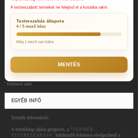
A testreszabott terméket ne felejtsd el a kosárba rakni.
Testreszabás állapota
4 / 5 mező kész
Még 1 mező van hátra.
MENTÉS
*
Kötelező adat
EGYÉB INFÓ
Termék információ:
A terméklap aljára görgetve, a "
TERMÉK
TESTRESZABÁSA
"
kitöltendő felületen elvégezhető a