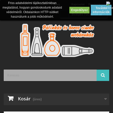
Friss adatvédelmi tájékoztatónkban
Blog
Kapcsolat
Bejelentkezés
megtalálod, hogyan gondoskodunk adataid
További
Engedélyez
védelméről. Oldalainkon HTTP-sütiket
információk
Belépés Facebook-al
használunk a jobb működésért.
Kosár
(üres)