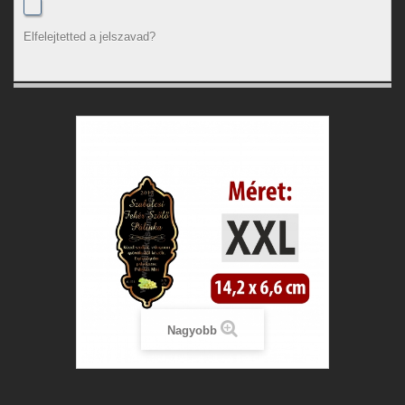
Elfelejtetted a jelszavad?
Nagyobb