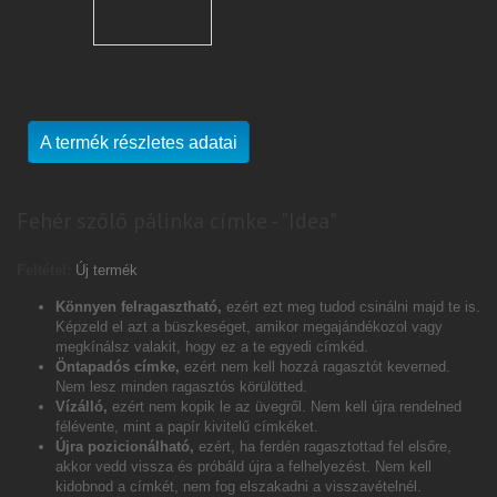
A termék részletes adatai
Fehér szőlő pálinka címke - "Idea"
Feltétel:
Új termék
Könnyen felragasztható,
ezért ezt meg tudod csinálni majd te is.
Képzeld el azt a büszkeséget, amikor megajándékozol vagy
megkínálsz valakit, hogy ez a te egyedi címkéd.
Öntapadós címke,
ezért nem kell hozzá ragasztót keverned.
Nem lesz minden ragasztós körülötted.
Vízálló,
ezért nem kopik le az üvegről. Nem kell újra rendelned
félévente, mint a papír kivitelű címkéket.
Újra pozicionálható,
ezért, ha ferdén ragasztottad fel elsőre,
akkor vedd vissza és próbáld újra a felhelyezést. Nem kell
kidobnod a címkét, nem fog elszakadni a visszavételnél.