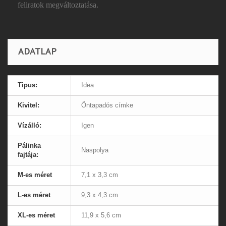
feliratok megváltoztatása.
ADATLAP
Tipus:
Idea
Kivitel:
Öntapadós címke
Vízálló:
Igen
Pálinka
Naspolya
fajtája:
M-es méret
7,1 x 3,3 cm
L-es méret
9,3 x 4,3 cm
XL-es méret
11,9 x 5,6 cm