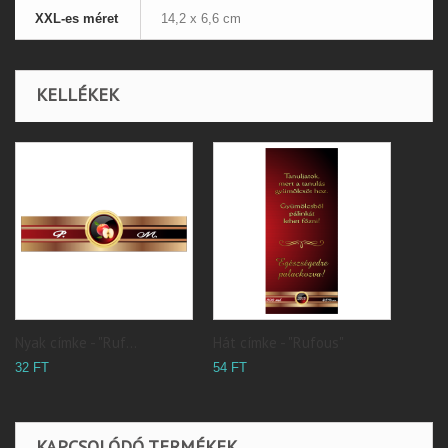
XXL-es méret
14,2 x 6,6 cm
KELLÉKEK
Nyak címke - "Ruf...
Hát címke - "Rufous"
32 FT
54 FT
KAPCSOLÓDÓ TERMÉKEK