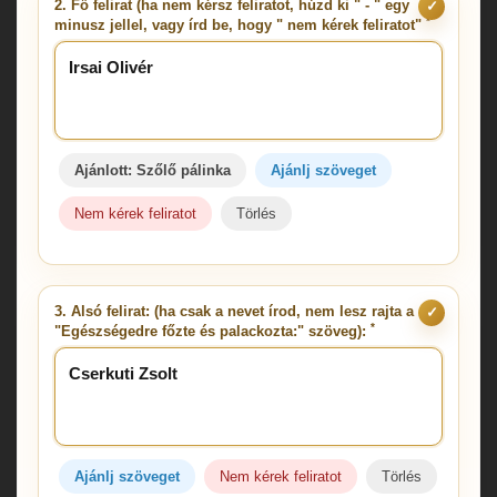
2. Fő felirat (ha nem kérsz feliratot, húzd ki " - " egy
✓
*
minusz jellel, vagy írd be, hogy " nem kérek feliratot"
Ajánlott: Szőlő pálinka
Ajánlj szöveget
Nem kérek feliratot
Törlés
3. Alsó felirat: (ha csak a nevet írod, nem lesz rajta a
✓
*
"Egészségedre főzte és palackozta:" szöveg):
Ajánlj szöveget
Nem kérek feliratot
Törlés