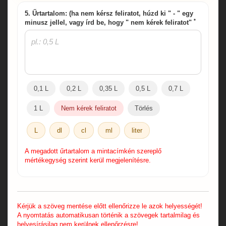
5. Űrtartalom: (ha nem kérsz feliratot, húzd ki " - " egy
*
minusz jellel, vagy írd be, hogy " nem kérek feliratot"
0,1 L
0,2 L
0,35 L
0,5 L
0,7 L
1 L
Nem kérek feliratot
Törlés
L
dl
cl
ml
liter
A megadott űrtartalom a mintacímkén szereplő
mértékegység szerint kerül megjelenítésre.
Kérjük a szöveg mentése előtt ellenőrizze le azok helyességét!
A nyomtatás automatikusan történik a szövegek tartalmilag és
helyesírásilag nem kerülnek ellenőrzésre!