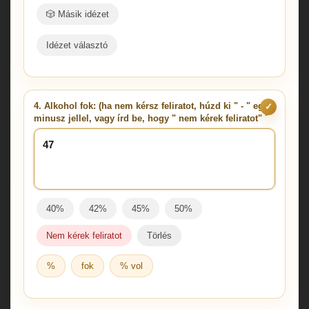
🎲 Másik idézet
Idézet választó
4. Alkohol fok: (ha nem kérsz feliratot, húzd ki " - " egy
✓
*
minusz jellel, vagy írd be, hogy " nem kérek feliratot"
40%
42%
45%
50%
Nem kérek feliratot
Törlés
%
fok
% vol