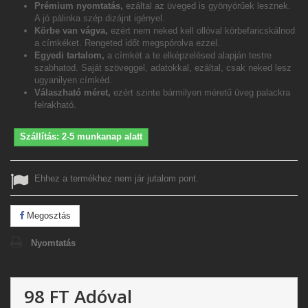
Prémium nyomtatás,
ezáltal az üveged is gyönyörűek lesznek.
A jó pálinka szép dizájnt igényel.
Körbe van vágva,
ezért nem neked kell ollóval körbefaricskálnod
a címkéket. Rengeted időt megspórolva ezzel.
Egyedi tartalom,
a címkét a te elképzelésed alapján testre
szabhatod. Saját szöveggel, adatokkal, ezáltal, csak neked lesz
ugyanilyen címkéd.
Válaszható méret,
ezért szinte bármilyen méretű üveg palackra
felrakható.
Szállítás: 2-5 munkanap alatt
Ehhez a termékhez nem jár jutalom pont.
Megosztás
Nyomtatás
98 FT
Adóval