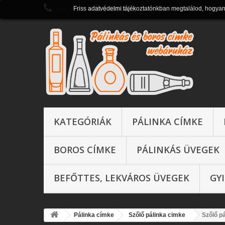
Friss adatvédelmi tájékoztatónkban megtalálod, hogya
Hívj most:
+ 36 1 430 0821
KATEGÓRIÁK
PÁLINKA CÍMKE
BOROS CÍMKE
PÁLINKÁS ÜVEGEK
BEFŐTTES, LEKVÁROS ÜVEGEK
GY
Pálinka címke
Szőlő pálinka cimke
Szőlő p