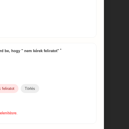
*
 írd be, hogy " nem kérek feliratot"
feliratot
Törlés
elenítésre.