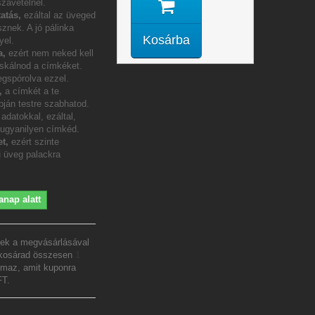
szavételnél.
atás,
ezáltal az üveged
sznek. A jó pálinka
Kosárba
yel.
a,
ezért nem neked kell
icskálnod a címkéket.
gspórolva ezzel.
m,
a címkét a te
pján testre szabhatod.
adatokkal, ezáltal,
 ugyanilyen címkéd.
t,
ezért szinte
 üveg palackra
anap alatt
ek a megvásárlásával
 kosárad összesen
1
lmaz, amit kuponra
FT
.