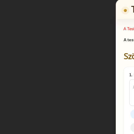
A Tes
A tes
Sz
1.