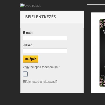
BEJELENTKEZÉS
E-mail:
Jelszó:
vagy belépés facebookkal :
Elfelejtetted a jelszavad?