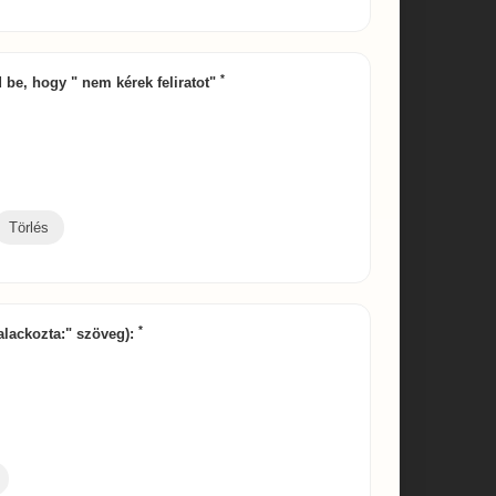
*
rd be, hogy " nem kérek feliratot"
Törlés
*
palackozta:" szöveg):