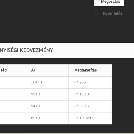
Megosztás
Nyomtatás
NYISÉGI KEDVEZMÉNY
iség
Ár
Megtakarítás
104 FT
-ig 255 FT
99 FT
-ig 1 010 FT
94 FT
-ig 3 015 FT
89 FT
-ig 10 020 FT