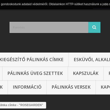
n gondoskodunk adataid védelméről. Oldalainkon HTTP-sütiket használunk a jobb 
Bel
KIEGÉSZÍTŐ PÁLINKÁS CÍMKE
ESKÜVŐI, ALKAL
PÁLINKÁS ÜVEG SZETTEK
KAPSZULÁK
IK
INFORMÁCIÓ
PÁLINKÁS VERSEK
KAP
álinka címke - "ROSEGARDEN"