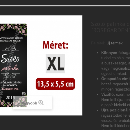
Szőlő pálinka c
"ROSEGARDEN
Feltétel:
Új termék
Könnyen felraga
tudod csinálni ma
a büszkeséget, 
vagy megkínálsz 
egyedi címkéd.
Öntapadós címk
hozzá ragasztót
minden ragasztós
Vízálló,
ezért ne
Nem kell újra ren
Nagyobb
a papír kivitelű 
Újra pozicionál
ragasztottad fel 
vissza és próbáld
Nem kell kidobn