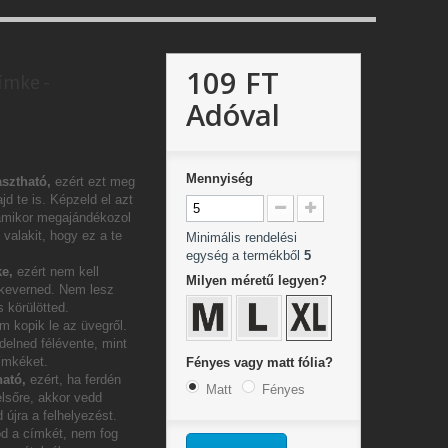
109 FT
ímke -
"
Adóval
Mennyiség
sztható,
ezért ezt meg
jd te is. Képzeld el azt
amikor megajándékozol
valakit, hogy ez a te
Minimális rendelési
egység a termékből
5
e,
ezért nem kell
Milyen méretű legyen?
 keverned. Nem lesz
 körülötted.
m kopik le az üvegről.
delned félévente, mint
címkéket.
Fényes vagy matt fólia?
ható,
ezért, ha ferdén
Matt
Fényes
elsőre, akkor vedd
 újra a felhelyezést.
od a címkét, nem fog