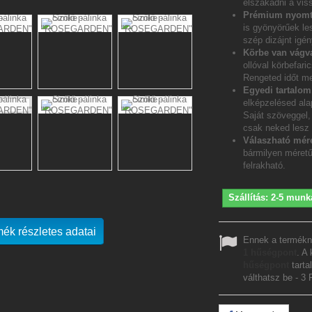
elszakadni a vis
Prémium nyomt
is gyönyörűek le
szép dizájnt igén
Körbe van vágv
ollóval körbefar
Rengeted időt me
Egyedi tartalo
elképzelésed ala
Saját szöveggel, 
csak neked lesz
Válaszható mére
bármilyen méretű
felrakható.
Szállítás: 2-5 munk
mék részletes adatai
Ennek a termékn
1
hűségpont
. A
hűségpont
tarta
válthatsz be -
3 