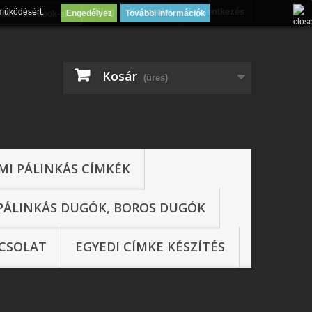
Blog
Kapcsolat
Bejelentkezés
működésért.
Engedélyez
További információk
épés Facebook-al
Kosár
(üres)
MI PÁLINKÁS CÍMKÉK
PÁLINKÁS DUGÓK, BOROS DUGÓK
CSOLAT
EGYEDI CÍMKE KÉSZÍTÉS