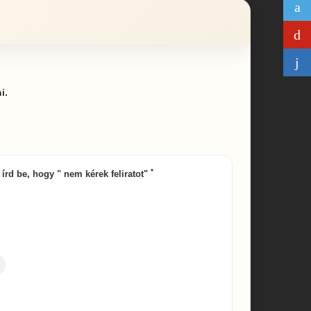
i.
*
y írd be, hogy " nem kérek feliratot"