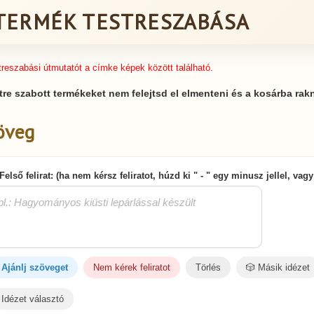
TERMÉK TESTRESZABÁSA
treszabási útmutatót a címke képek között található.
tre szabott termékeket nem felejtsd el elmenteni és a kosárba rakn
öveg
 Felső felirat: (ha nem kérsz feliratot, húzd ki " - " egy minusz jellel, vag
Ajánlj szöveget
Nem kérek feliratot
Törlés
🎲 Másik idézet
Idézet választó