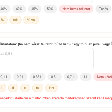
40%
42%
45%
50%
Nem kérek feliratot
Törlés
%
fok
% vol
 Űrtartalom: (ha nem kérsz feliratot, húzd ki " - " egy minusz jellel, vagy
0,1 L
0,2 L
0,35 L
0,5 L
0,7 L
1 L
Nem kérek 
L
dl
cl
ml
liter
megadott űrtartalom a mintacímkén szereplő mértékegység szerint kerül megj