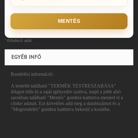
MENTÉS
*
Kötelező adat
EGYÉB INFÓ
Rendelési információ:
A lentebb található "TERMÉK TESTRESZABÁSA"
űrlapot tölts ki a saját igényedre szabva, majd a jobb alsó
sarokban található "Mentés" gombra kattintva mented el a
címke adatait. Ezt követően add meg a darabszámot és a
"Megrendelés" gombra kattintva bekerül a kosárba.