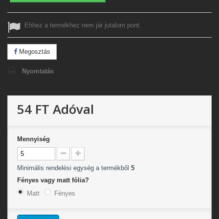
Ehhez a termékhez nem jár jutalom pont.
Megosztás
Nyomtatás
54 FT
Adóval
Mennyiség
Minimális rendelési egység a termékből
5
Fényes vagy matt fólia?
Matt
Fényes