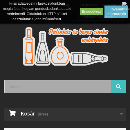
Friss adatvédelmi tájékoztatónkban
Blog
Kapcsolat
Bejelentkezés
megtalálod, hogyan gondoskodunk adataid
További
Engedélyez
védelméről. Oldalainkon HTTP-sütiket
információk
Belépés Facebook-al
használunk a jobb működésért.
Kosár
(üres)