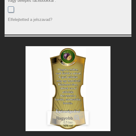
vagy belépés facebookkal :
Elfelejtetted a jelszavad?
Nagyobb