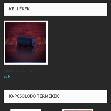
KELLÉKEK
Kapszula pálinkás...
20 FT
KAPCSOLÓDÓ TERMÉKEK