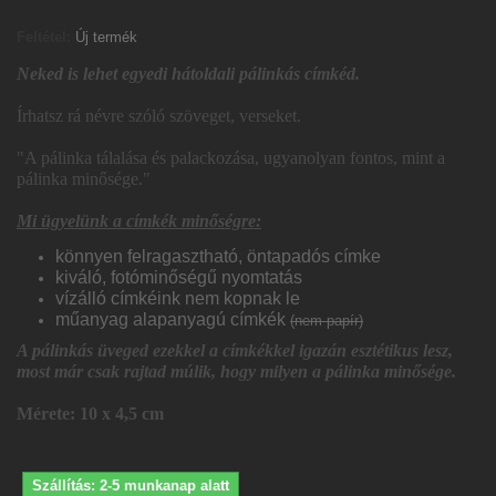
Feltétel:
Új termék
Neked is lehet egyedi hátoldali pálinkás címkéd.
Írhatsz rá névre szóló szöveget, verseket.
"A pálinka tálalása és palackozása, ugyanolyan fontos, mint a
pálinka minősége."
Mi ügyelünk a címkék minőségre:
könnyen felragasztható, öntapadós címke
kiváló, fotóminőségű nyomtatás
vízálló címkéink nem kopnak le
műanyag alapanyagú címkék
(nem papír)
A pálinkás üveged ezekkel a címkékkel igazán esztétikus lesz,
most már csak rajtad múlik, hogy milyen a pálinka minősége.
Mérete: 10 x 4,5 cm
Szállítás: 2-5 munkanap alatt