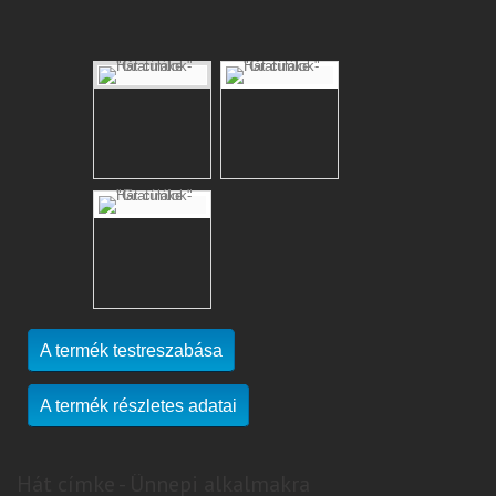
A termék testreszabása
A termék részletes adatai
Hát címke - Ünnepi alkalmakra