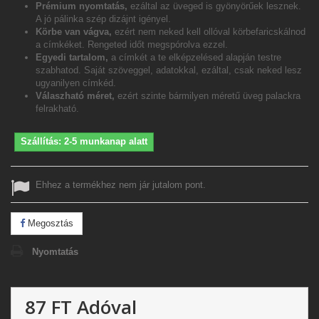
Prémium nyomtatás,
ezáltal az üveged is gyönyörűek lesznek.
A jó pálinka szép dizájnt igényel.
Körbe van vágva,
ezért nem neked kell ollóval körbefaricskálnod
a címkéket. Rengeted időt megspórolva ezzel.
Egyedi tartalom,
a címkét a te elképzelésed alapján testre
szabhatod. Saját szöveggel, adatokkal, ezáltal, csak neked lesz
ugyanilyen címkéd.
Válaszható méret,
ezért szinte bármilyen méretű üveg palackra
felrakható.
Szállítás: 2-5 munkanap alatt
Ehhez a termékhez nem jár jutalom pont.
Megosztás
Nyomtatás
87 FT
Adóval