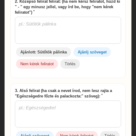
2. Középső felirat felirat: (ha nem kérsz feliratot, húzd ki
" - " egy minusz jellel, vagy írd be, hogy "nem kérek
*
feliratot")
Ajánlott: Sütőtök pálinka
Ajánlj szöveget
Nem kérek feliratot
Törlés
3. Alsó felirat (ha csak a nevet írod, nem lesz rajta a
*
"Egészségedre főzte és palackozta:" szöveg):
Ajánlj szöveget
Nem kérek feliratot
Törlés