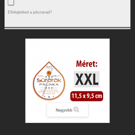
Elfelejtetted a jelszavad?
Nagyobb