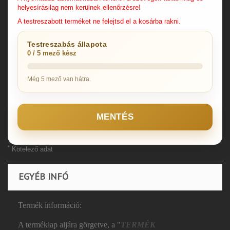
helyesírásilag nem kerülnek ellenőrzésre!
A testreszabott terméket ne felejtsd el a kosárba rakni.
Testreszabás állapota
0 / 5 mező kész
Még 5 mező van hátra.
MENTÉS
*
Kötelező adat
EGYÉB INFÓ
Termék információ:
A terméklap aljára görgetve, a "
TERMÉK