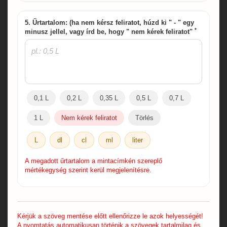
5. Űrtartalom: (ha nem kérsz feliratot, húzd ki " - " egy
*
minusz jellel, vagy írd be, hogy " nem kérek feliratot"
0,1 L
0,2 L
0,35 L
0,5 L
0,7 L
1 L
Nem kérek feliratot
Törlés
L
dl
cl
ml
liter
A megadott űrtartalom a mintacímkén szereplő
mértékegység szerint kerül megjelenítésre.
Kérjük a szöveg mentése előtt ellenőrizze le azok helyességét!
A nyomtatás automatikusan történik a szövegek tartalmilag és