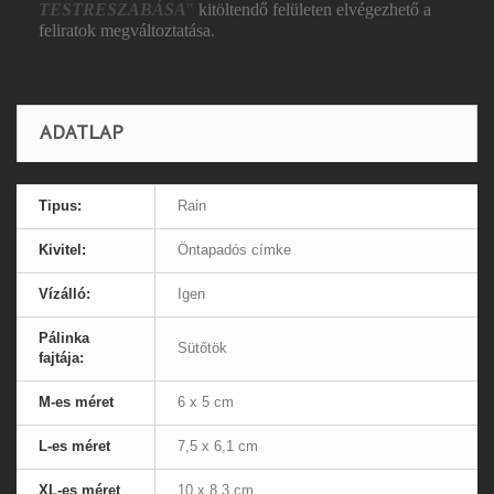
TESTRESZABÁSA
"
kitöltendő felületen elvégezhető a
feliratok megváltoztatása.
ADATLAP
Tipus:
Rain
Kivitel:
Öntapadós címke
Vízálló:
Igen
Pálinka
Sütőtök
fajtája:
M-es méret
6 x 5 cm
L-es méret
7,5 x 6,1 cm
XL-es méret
10 x 8,3 cm