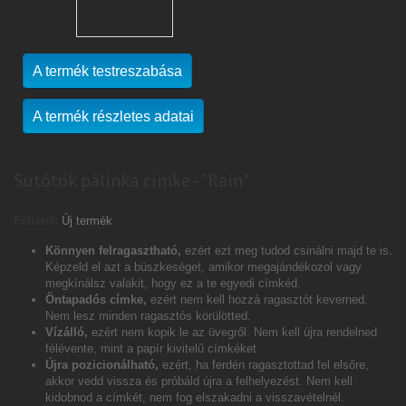
A termék testreszabása
A termék részletes adatai
Sütőtök pálinka címke - "Rain"
Feltétel:
Új termék
Könnyen felragasztható,
ezért ezt meg tudod csinálni majd te is.
Képzeld el azt a büszkeséget, amikor megajándékozol vagy
megkínálsz valakit, hogy ez a te egyedi címkéd.
Öntapadós címke,
ezért nem kell hozzá ragasztót keverned.
Nem lesz minden ragasztós körülötted.
Vízálló,
ezért nem kopik le az üvegről. Nem kell újra rendelned
félévente, mint a papír kivitelű címkéket.
Újra pozicionálható,
ezért, ha ferdén ragasztottad fel elsőre,
akkor vedd vissza és próbáld újra a felhelyezést. Nem kell
kidobnod a címkét, nem fog elszakadni a visszavételnél.