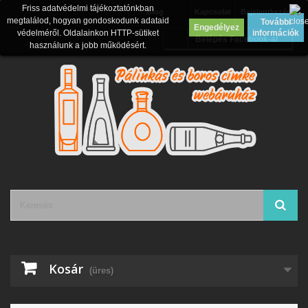
Friss adatvédelmi tájékoztatónkban
Blog
Kapcsolat
Bejelentkezés
megtalálod, hogyan gondoskodunk adataid
További
Engedélyez
védelméről. Oldalainkon HTTP-sütiket
információk
Belépés Facebook-al
használunk a jobb működésért.
Kosár
(üres)