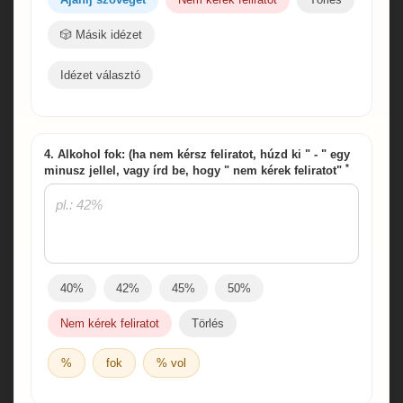
🎲 Másik idézet
Idézet választó
4. Alkohol fok: (ha nem kérsz feliratot, húzd ki " - " egy
*
minusz jellel, vagy írd be, hogy " nem kérek feliratot"
40%
42%
45%
50%
Nem kérek feliratot
Törlés
%
fok
% vol