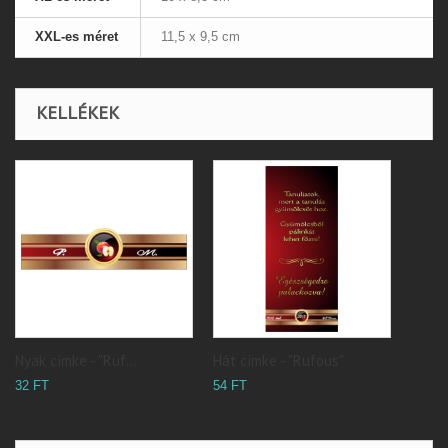
XXL-es méret
11,5 x 9,5 cm
KELLÉKEK
Nyak címke - "Ruf...
Hát címke - "Rufous"
32 FT
54 FT