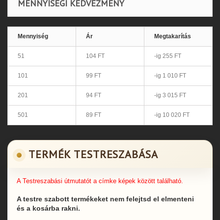
MENNYISÉGI KEDVEZMÉNY
Mennyiség
Ár
Megtakarítás
51
104 FT
-ig 255 FT
101
99 FT
-ig 1 010 FT
201
94 FT
-ig 3 015 FT
501
89 FT
-ig 10 020 FT
TERMÉK TESTRESZABÁSA
A Testreszabási útmutatót a címke képek között található.
A testre szabott termékeket nem felejtsd el elmenteni
és a kosárba rakni.