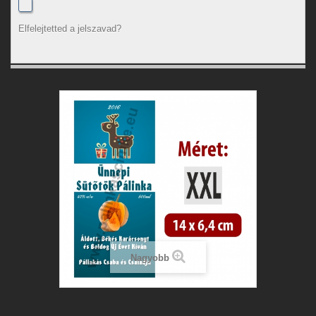
Elfelejtetted a jelszavad?
Nagyobb