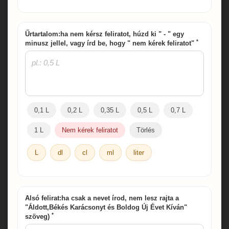
Űrtartalom:ha nem kérsz feliratot, húzd ki " - " egy
*
minusz jellel, vagy írd be, hogy " nem kérek feliratot"
0,1 L
0,2 L
0,35 L
0,5 L
0,7 L
1 L
Nem kérek feliratot
Törlés
L
dl
cl
ml
liter
Alsó felirat:ha csak a nevet írod, nem lesz rajta a
"Áldott,Békés Karácsonyt és Boldog Új Évet Kíván"
*
szöveg)