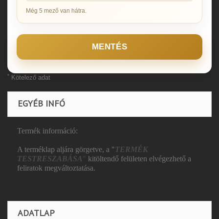
Még 5 mező van hátra.
MENTÉS
*
Kötelező adat
EGYÉB INFÓ
Termék információ:
A terméklap aljára görgetve, a "
TERMÉK
TESTRESZABÁSA
"
kitöltendő felületen elvégezhető a
feliratok megváltoztatása.
ADATLAP