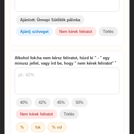
Ajánlott: Ünnepi Sütőtök pálinka
Ajánlj szöveget
Nem kérek feliratot
Törlés
Alkohol fok:ha nem kérsz feliratot, húzd ki " - " egy
*
minusz jellel, vagy írd be, hogy " nem kérek feliratot"
40%
42%
45%
50%
Nem kérek feliratot
Törlés
%
fok
% vol