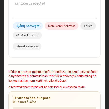
Ajánlj szöveget
Nem kérek feliratot
Törlés
🎲 Másik idézet
Idézet választó
Kérjük a szöveg mentése előtt ellenőrizze le azok helyességét!
A nyomtatás automatikusan történik a szövegek tartalmilag és
helyesírásilag nem kerülnek ellenőrzésre!
A testreszabott terméket ne felejtsd el a kosárba rakni.
Testreszabás állapota
0 / 5 mező kész