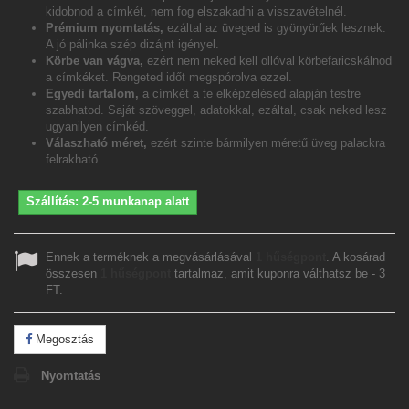
kidobnod a címkét, nem fog elszakadni a visszavételnél.
Prémium nyomtatás,
ezáltal az üveged is gyönyörűek lesznek.
A jó pálinka szép dizájnt igényel.
Körbe van vágva,
ezért nem neked kell ollóval körbefaricskálnod
a címkéket. Rengeted időt megspórolva ezzel.
Egyedi tartalom,
a címkét a te elképzelésed alapján testre
szabhatod. Saját szöveggel, adatokkal, ezáltal, csak neked lesz
ugyanilyen címkéd.
Válaszható méret,
ezért szinte bármilyen méretű üveg palackra
felrakható.
Szállítás: 2-5 munkanap alatt
Ennek a terméknek a megvásárlásával
1
hűségpont
. A kosárad
összesen
1
hűségpont
tartalmaz, amit kuponra válthatsz be -
3
FT
.
Megosztás
Nyomtatás