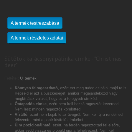
A termék testreszabása
A termék részletes adatai
Sütőtök karácsonyi pálinka címke - "Christmas
deer"
Feltétel:
Új termék
Könnyen felragasztható,
ezért ezt meg tudod csinálni majd te is.
Képzeld el azt a büszkeséget, amikor megajándékozol vagy
megkínálsz valakit, hogy ez a te egyedi címkéd.
Öntapadós címke,
ezért nem kell hozzá ragasztót keverned.
Nem lesz minden ragasztós körülötted.
Vízálló,
ezért nem kopik le az üvegről. Nem kell újra rendelned
félévente, mint a papír kivitelű címkéket.
Újra pozicionálható,
ezért, ha ferdén ragasztottad fel elsőre,
akkor vedd vissza és próbáld újra a felhelyezést. Nem kell