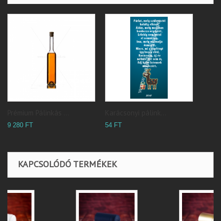
Prémium Pálinkás ...
Karácsonyi pálink...
9 280 FT
54 FT
KAPCSOLÓDÓ TERMÉKEK