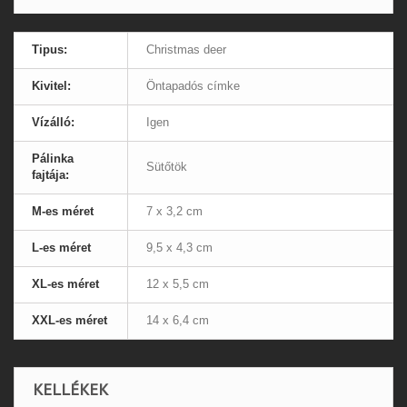
Tipus:
Christmas deer
Kivitel:
Öntapadós címke
Vízálló:
Igen
Pálinka
Sütőtök
fajtája:
M-es méret
7 x 3,2 cm
L-es méret
9,5 x 4,3 cm
XL-es méret
12 x 5,5 cm
XXL-es méret
14 x 6,4 cm
KELLÉKEK