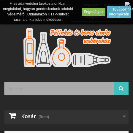
Friss adatvédelmi tájékoztatónkban
Blog
Kapcsolat
Bejelentkezés
megtalálod, hogyan gondoskodunk adataid
További
Engedélyez
védelméről. Oldalainkon HTTP-sütiket
információk
Belépés Facebook-al
használunk a jobb működésért.
Kosár
(üres)