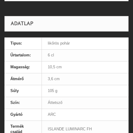
ADATLAP
Tipus:
likőrös pohár
Űrtartalom:
6 cl
Magasság:
10,5 cm
Átmérő
3,6 cm
Súly
105 g
Szín:
Áttetsző
Gyártó
ARC
Termék
ISLANDE LUMINARC FH
család