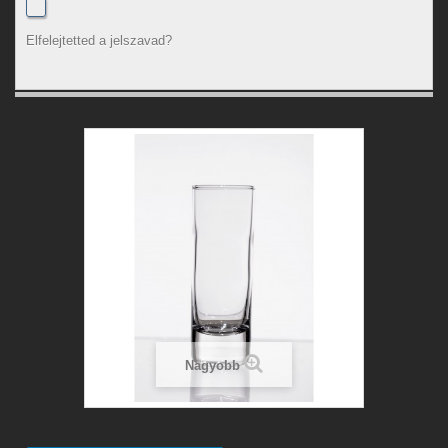
Elfelejtetted a jelszavad?
Nagyobb