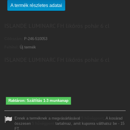
A termék részletes adatai
ISLANDE LUMINARC FH likőrös pohár 6 cl
Cikkszám:
P-246-510053
Feltétel:
Új termék
ISLANDE LUMINARC FH likőrös pohár 6 cl
Raktáron: Szállítás 1-3 munkanap
Ennek a terméknek a megvásárlásával
5
hűségpont
. A kosárad
összesen
5
hűségpont
tartalmaz, amit kuponra válthatsz be -
15
FT
.