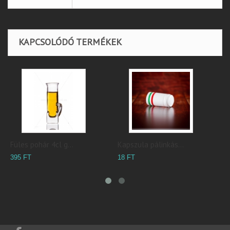
KAPCSOLÓDÓ TERMÉKEK
l g...
Kapszula pálinkás...
Kapszula pálinkás.
18 FT
20 FT