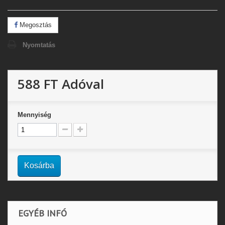
Megosztás
Nyomtatás
588 FT
Adóval
Mennyiség
Kosárba
EGYÉB INFÓ