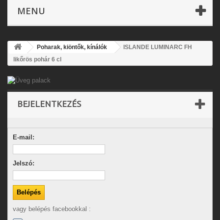
MENU
Poharak, kiöntők, kínálók
ISLANDE LUMINARC FH
likőrös pohár 6 cl
BEJELENTKEZÉS
E-mail:
Jelszó:
vagy belépés facebookkal :