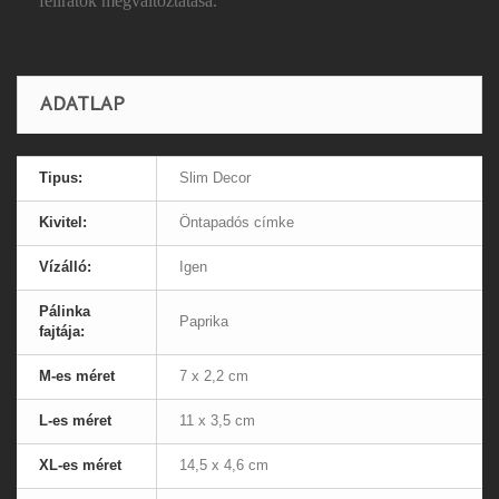
feliratok megváltoztatása.
ADATLAP
Tipus:
Slim Decor
Kivitel:
Öntapadós címke
Vízálló:
Igen
Pálinka
Paprika
fajtája:
M-es méret
7 x 2,2 cm
L-es méret
11 x 3,5 cm
XL-es méret
14,5 x 4,6 cm