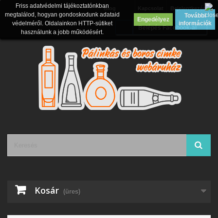
Friss adatvédelmi tájékoztatónkban
Blog
Kapcsolat
Bejelentkezés
megtalálod, hogyan gondoskodunk adataid
További
Engedélyez
védelméről. Oldalainkon HTTP-sütiket
információk
Belépés Facebook-al
használunk a jobb működésért.
Kosár
(üres)