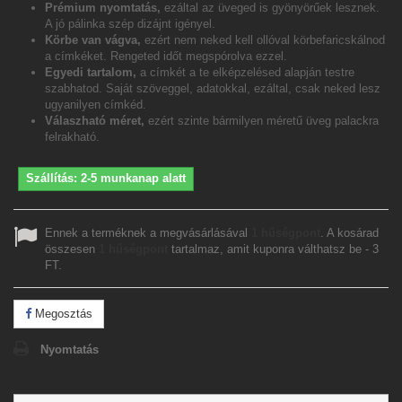
Prémium nyomtatás,
ezáltal az üveged is gyönyörűek lesznek.
A jó pálinka szép dizájnt igényel.
Körbe van vágva,
ezért nem neked kell ollóval körbefaricskálnod
a címkéket. Rengeted időt megspórolva ezzel.
Egyedi tartalom,
a címkét a te elképzelésed alapján testre
szabhatod. Saját szöveggel, adatokkal, ezáltal, csak neked lesz
ugyanilyen címkéd.
Válaszható méret,
ezért szinte bármilyen méretű üveg palackra
felrakható.
Szállítás: 2-5 munkanap alatt
Ennek a terméknek a megvásárlásával
1
hűségpont
. A kosárad
összesen
1
hűségpont
tartalmaz, amit kuponra válthatsz be -
3
FT
.
Megosztás
Nyomtatás