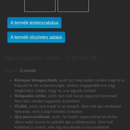
A termék testreszabása
A termék részletes adatai
Paprika pálinka címke - "SLIM DECOR"
Feltétel:
Új termék
Könnyen felragasztható,
ezért ezt meg tudod csinálni majd te is.
Képzeld el azt a büszkeséget, amikor megajándékozol vagy
megkínálsz valakit, hogy ez a te egyedi címkéd.
Öntapadós címke,
ezért nem kell hozzá ragasztót keverned.
Nem lesz minden ragasztós körülötted.
Vízálló,
ezért nem kopik le az üvegről. Nem kell újra rendelned
félévente, mint a papír kivitelű címkéket.
Újra pozicionálható,
ezért, ha ferdén ragasztottad fel elsőre,
akkor vedd vissza és próbáld újra a felhelyezést. Nem kell
kidobnod a címkét, nem fog elszakadni a visszavételnél.