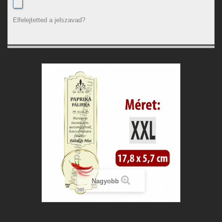
Elfelejtetted a jelszavad?
Nagyobb