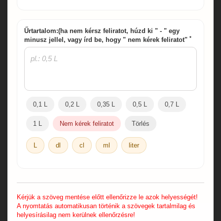
Űrtartalom:(ha nem kérsz feliratot, húzd ki " - " egy
*
minusz jellel, vagy írd be, hogy " nem kérek feliratot"
0,1 L
0,2 L
0,35 L
0,5 L
0,7 L
1 L
Nem kérek feliratot
Törlés
L
dl
cl
ml
liter
Kérjük a szöveg mentése előtt ellenőrizze le azok helyességét!
A nyomtatás automatikusan történik a szövegek tartalmilag és
helyesírásilag nem kerülnek ellenőrzésre!