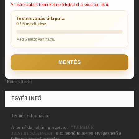
A testreszabott terméket ne felejtsd el a kosárba rakni.
Testreszabás állapota
0 / 5 mező kész
Még 5 mező van hátra.
MENTÉS
*
Kötelező adat
EGYÉB INFÓ
Termék információ:
A terméklap aljára görgetve, a "
TERMÉK
TESTRESZABÁSA
"
kitöltendő felületen elvégezhető a