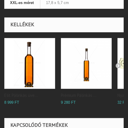
XXL-es méret
17,8 x 5,7 cm
KELLÉKEK
Elit Pálinkás üve...
Prémium Pálinkás ...
Nyak c
8 999 FT
9 280 FT
32 FT
KAPCSOLÓDÓ TERMÉKEK