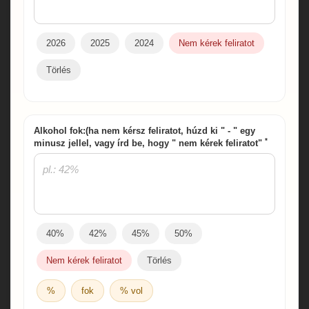
2026
2025
2024
Nem kérek feliratot
Törlés
Alkohol fok:(ha nem kérsz feliratot, húzd ki " - " egy
*
minusz jellel, vagy írd be, hogy " nem kérek feliratot"
40%
42%
45%
50%
Nem kérek feliratot
Törlés
%
fok
% vol