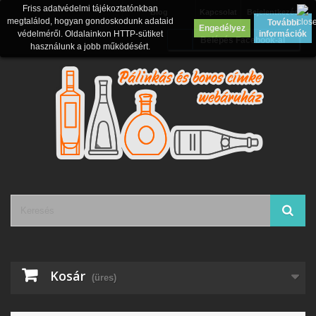
Friss adatvédelmi tájékoztatónkban
Blog
Kapcsolat
Bejelentkezés
megtalálod, hogyan gondoskodunk adataid
További
Engedélyez
védelméről. Oldalainkon HTTP-sütiket
információk
Belépés Facebook-al
használunk a jobb működésért.
Kosár
(üres)