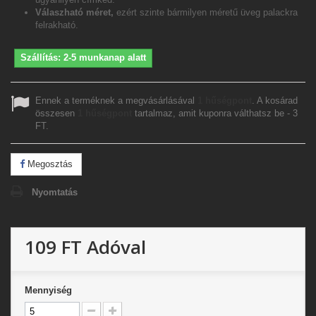
Válaszható méret,
ezért szinte bármilyen méretű üveg palackra
felrakható.
Szállítás: 2-5 munkanap alatt
Ennek a terméknek a megvásárlásával
1
hűségpont
. A kosárad
összesen
1
hűségpont
tartalmaz, amit kuponra válthatsz be -
3
FT
.
Megosztás
Nyomtatás
109 FT
Adóval
Mennyiség