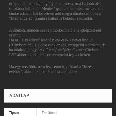
űrlapot tölts ki a saját igényedre szabva, majd a jobb alsó
sarokban található "Mentés" gombra kattintva mented el a
címke adatait. Ezt követően add meg a darabszámot és a
"Megrendelés" gombra kattintva bekerül a kosárba.
A címkén, minden szöveg módosítható a te elképzelésed
szerint.
Ha az "alsó felirat" kitöltésekor csak a nevet írod ki
("Cimbora Pál"), akkor csak az fog szerepelni a címkén, de
ha odaírod, hogy "Az Ön egészségére főzette: Cimbora
Pál" akkor mind a két sor szerepelni fog a címkén.
Ha egy mezőhöz nem írsz semmit, például a "főzés
évéhez", akkor az nem kerül rá a címkére.
ADATLAP
Tipus:
Traditional