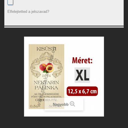
Elfelejtetted a jelszavad?
Nagyobb