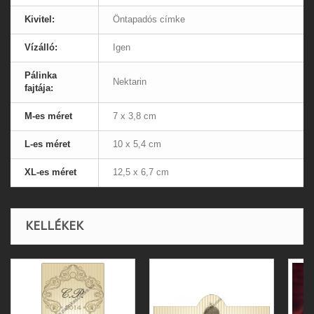
Kivitel:
Öntapadós címke
Vízálló:
Igen
Pálinka
Nektarin
fajtája:
M-es méret
7 x 3,8 cm
L-es méret
10 x 5,4 cm
XL-es méret
12,5 x 6,7 cm
KELLÉKEK