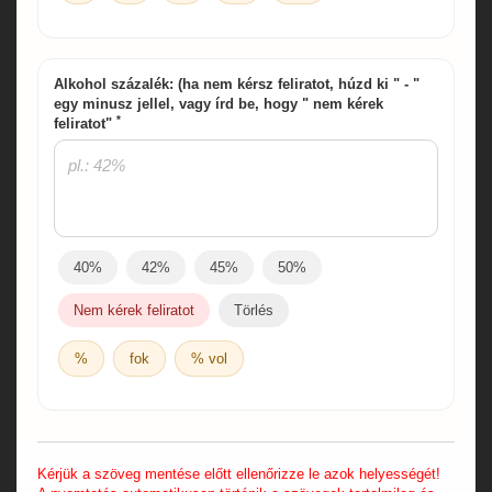
Alkohol százalék: (ha nem kérsz feliratot, húzd ki " - "
egy minusz jellel, vagy írd be, hogy " nem kérek
*
feliratot"
40%
42%
45%
50%
Nem kérek feliratot
Törlés
%
fok
% vol
Kérjük a szöveg mentése előtt ellenőrizze le azok helyességét!