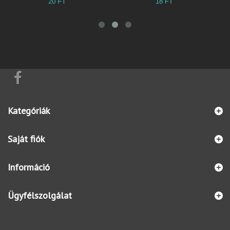
20 FT
18 FT
5
Kategóriák
Saját fiók
Információ
Ügyfélszolgálat