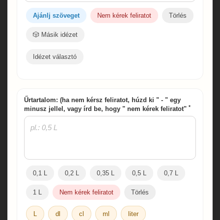
Ajánlj szöveget
Nem kérek feliratot
Törlés
🎲 Másik idézet
Idézet választó
Űrtartalom: (ha nem kérsz feliratot, húzd ki " - " egy
*
minusz jellel, vagy írd be, hogy " nem kérek feliratot"
0,1 L
0,2 L
0,35 L
0,5 L
0,7 L
1 L
Nem kérek feliratot
Törlés
L
dl
cl
ml
liter