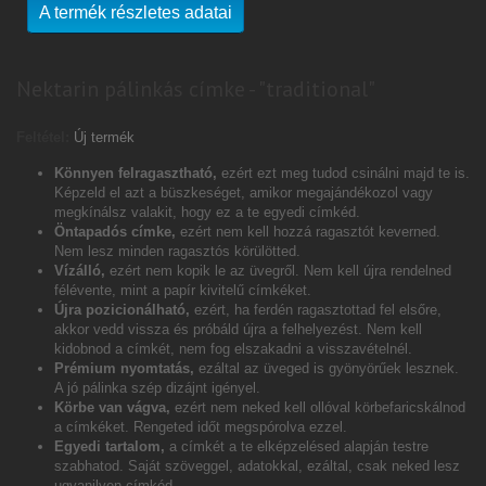
A termék részletes adatai
Nektarin pálinkás címke - "traditional"
Feltétel:
Új termék
Könnyen felragasztható,
ezért ezt meg tudod csinálni majd te is.
Képzeld el azt a büszkeséget, amikor megajándékozol vagy
megkínálsz valakit, hogy ez a te egyedi címkéd.
Öntapadós címke,
ezért nem kell hozzá ragasztót keverned.
Nem lesz minden ragasztós körülötted.
Vízálló,
ezért nem kopik le az üvegről. Nem kell újra rendelned
félévente, mint a papír kivitelű címkéket.
Újra pozicionálható,
ezért, ha ferdén ragasztottad fel elsőre,
akkor vedd vissza és próbáld újra a felhelyezést. Nem kell
kidobnod a címkét, nem fog elszakadni a visszavételnél.
Prémium nyomtatás,
ezáltal az üveged is gyönyörűek lesznek.
A jó pálinka szép dizájnt igényel.
Körbe van vágva,
ezért nem neked kell ollóval körbefaricskálnod
a címkéket. Rengeted időt megspórolva ezzel.
Egyedi tartalom,
a címkét a te elképzelésed alapján testre
szabhatod. Saját szöveggel, adatokkal, ezáltal, csak neked lesz
ugyanilyen címkéd.