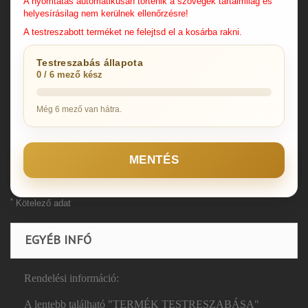
A nyomtatás automatikusan történik a szövegek tartalmilag és
helyesírásilag nem kerülnek ellenőrzésre!
A testreszabott terméket ne felejtsd el a kosárba rakni.
Testreszabás állapota
0 / 6 mező kész
Még 6 mező van hátra.
MENTÉS
*
Kötelező adat
EGYÉB INFÓ
Rendelési információ:
A lentebb található "TERMÉK TESTRESZABÁSA"