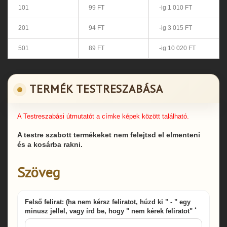
101
99 FT
-ig 1 010 FT
201
94 FT
-ig 3 015 FT
501
89 FT
-ig 10 020 FT
TERMÉK TESTRESZABÁSA
A Testreszabási útmutatót a címke képek között található.
A testre szabott termékeket nem felejtsd el elmenteni
és a kosárba rakni.
Szöveg
Felső felirat: (ha nem kérsz feliratot, húzd ki " - " egy
*
minusz jellel, vagy írd be, hogy " nem kérek feliratot"