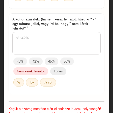
Alkohol százalék: (ha nem kérsz feliratot, húzd ki " - "
egy minusz jellel, vagy írd be, hogy " nem kérek
*
feliratot"
40%
42%
45%
50%
Nem kérek feliratot
Törlés
%
fok
% vol
Kérjük a szöveg mentése előtt ellenőrizze le azok helyességét!