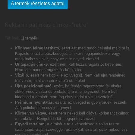
A termék részletes adatai
Nektarin pálinkás címke - "retro"
Feltétel:
Új termék
Könnyen felragasztható,
ezért ezt meg tudod csinálni majd te is.
Képzeld el azt a büszkeséget, amikor megajándékozol vagy
megkínálsz valakit, hogy ez a te egyedi címkéd.
Öntapadós címke,
ezért nem kell hozzá ragasztót keverned.
Nem lesz minden ragasztós körülötted.
Vízálló,
ezért nem kopik le az üvegről. Nem kell újra rendelned
félévente, mint a papír kivitelű címkéket.
Újra pozicionálható,
ezért, ha ferdén ragasztottad fel elsőre,
akkor vedd vissza és próbáld újra a felhelyezést. Nem kell
kidobnod a címkét, nem fog elszakadni a visszavételnél.
Prémium nyomtatás,
ezáltal az üveged is gyönyörűek lesznek.
A jó pálinka szép dizájnt igényel.
Körbe van vágva,
ezért nem neked kell ollóval körbefaricskálnod
a címkéket. Rengeted időt megspórolva ezzel.
Egyedi tartalom,
a címkét a te elképzelésed alapján testre
szabhatod. Saját szöveggel, adatokkal, ezáltal, csak neked lesz
ugyanilyen címkéd.