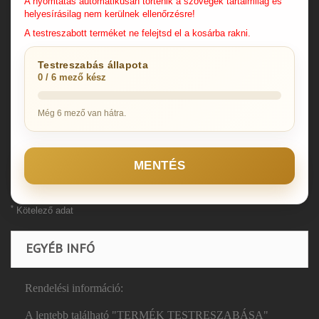
A nyomtatás automatikusan történik a szövegek tartalmilag és
helyesírásilag nem kerülnek ellenőrzésre!
A testreszabott terméket ne felejtsd el a kosárba rakni.
Testreszabás állapota
0 / 6 mező kész
Még 6 mező van hátra.
MENTÉS
*
Kötelező adat
EGYÉB INFÓ
Rendelési információ:
A lentebb található "TERMÉK TESTRESZABÁSA"