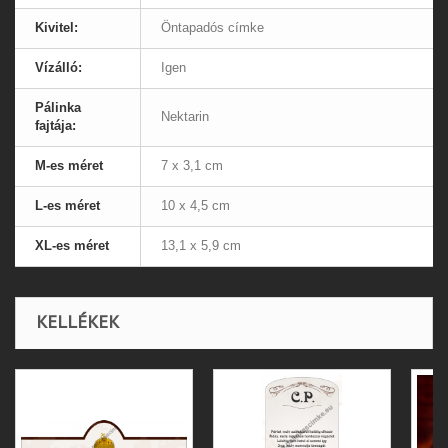
Kivitel:
Öntapadós címke
Vízálló:
Igen
Pálinka
Nektarin
fajtája:
M-es méret
7 x 3,1 cm
L-es méret
10 x 4,5 cm
XL-es méret
13,1 x 5,9 cm
KELLÉKEK