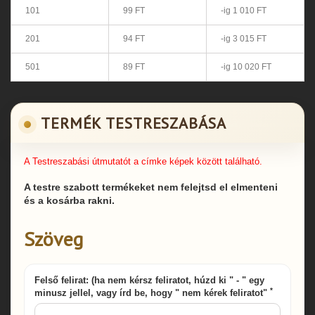
101
99 FT
-ig 1 010 FT
201
94 FT
-ig 3 015 FT
501
89 FT
-ig 10 020 FT
TERMÉK TESTRESZABÁSA
A Testreszabási útmutatót a címke képek között található.
A testre szabott termékeket nem felejtsd el elmenteni
és a kosárba rakni.
Szöveg
Felső felirat: (ha nem kérsz feliratot, húzd ki " - " egy
*
minusz jellel, vagy írd be, hogy " nem kérek feliratot"