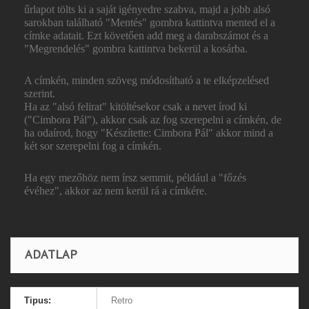
űrlapot tölts ki a saját igényedre szabva, majd a jobb alsó
sarokban található "Mentés" gombra kattintva mented el a
címke adatait. Ezt követően add meg a darabszámot és a
"Megrendelés" gombra kattintva bekerül a kosárba.
A címkén, minden szöveg módosítható a te elképzelésed
szerint.
Ha az "alsó felirat" kitöltésekor csak a nevet írod ki
("Cimbora Pál"), akkor csak az fog szerepelni a címkén, de
ha odaírod, hogy "Készítette: Cimbora Pál" akkor mind a
két sor szerepelni fog a címkén.
Ha egy mezőhöz nem írsz semmit, például a "főzés
évéhez", akkor az nem kerül rá a címkére.
ADATLAP
Tipus:
Retro