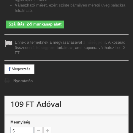
Válaszható méret,
ezért szinte bármilyen méretű üveg palackra
felrakható.
Szállítás: 2-5 munkanap alatt
Ennek a terméknek a megvásárlásával
1
hűségpont
. A kosárad
összesen
1
hűségpont
tartalmaz, amit kuponra válthatsz be -
3
FT
.
Megosztás
Nyomtatás
109 FT
Adóval
Mennyiség