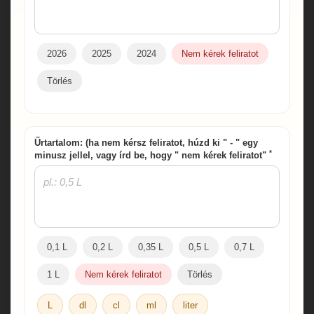
2026
2025
2024
Nem kérek feliratot
Törlés
Űrtartalom: (ha nem kérsz feliratot, húzd ki " - " egy
*
minusz jellel, vagy írd be, hogy " nem kérek feliratot"
0,1 L
0,2 L
0,35 L
0,5 L
0,7 L
1 L
Nem kérek feliratot
Törlés
L
dl
cl
ml
liter