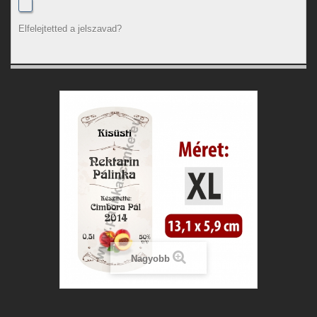
Elfelejtetted a jelszavad?
Nagyobb