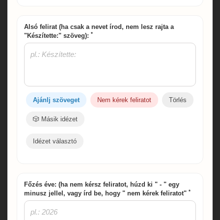
Alsó felirat (ha csak a nevet írod, nem lesz rajta a
*
"Készítette:" szöveg):
Ajánlj szöveget
Nem kérek feliratot
Törlés
🎲 Másik idézet
Idézet választó
Főzés éve: (ha nem kérsz feliratot, húzd ki " - " egy
*
minusz jellel, vagy írd be, hogy " nem kérek feliratot"