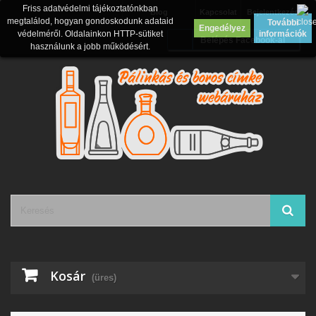
Friss adatvédelmi tájékoztatónkban
Blog
Kapcsolat
Bejelentkezés
megtalálod, hogyan gondoskodunk adataid
További
Engedélyez
védelméről. Oldalainkon HTTP-sütiket
információk
Belépés Facebook-al
használunk a jobb működésért.
Kosár
(üres)