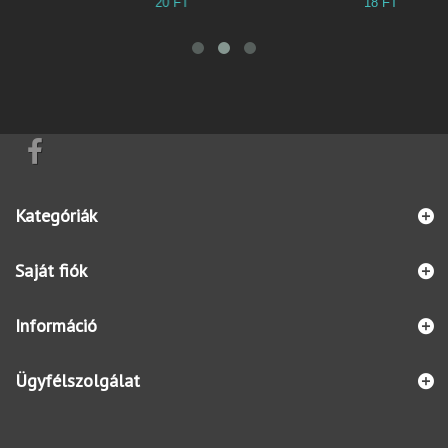
20 FT
18 FT
3
Kategóriák
Saját fiók
Információ
Ügyfélszolgálat