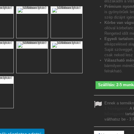
elszakadni a vis
Prémium nyomt
is gyönyörűek le
szép dizájnt igén
Körbe van vágv
ollóval körbefar
Rengeted időt me
Egyedi tartalo
elképzelésed ala
Saját szöveggel, 
csak neked lesz
Válaszható mére
bármilyen méretű
felrakható.
Szállítás: 2-5 munk
Ennek a termékn
1
hűségpont
. A
hűségpont
tarta
válthatsz be -
3 