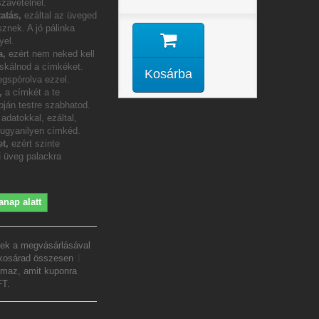
szavételnél.
atás,
ezáltal az üveged
sznek. A jó pálinka
yel.
a,
ezért nem neked kell
icskálnod a címkéket.
Kosárba
gspórolva ezzel.
m,
a címkét a te
pján testre szabhatod.
adatokkal, ezáltal,
 ugyanilyen címkéd.
t,
ezért szinte
 üveg palackra
anap alatt
ek a megvásárlásával
 kosárad összesen
1
lmaz, amit kuponra
FT
.