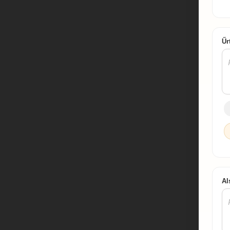
Űr
Al