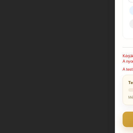
Kérjü
A nyo
A test
Te
Mé