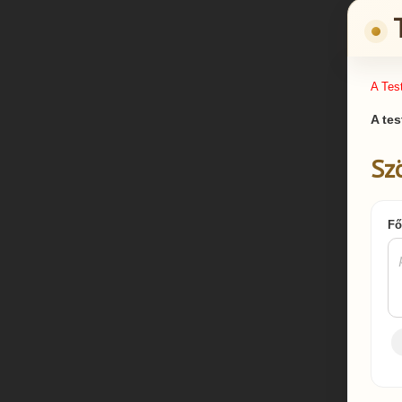
A Tes
A tes
Sz
Fő