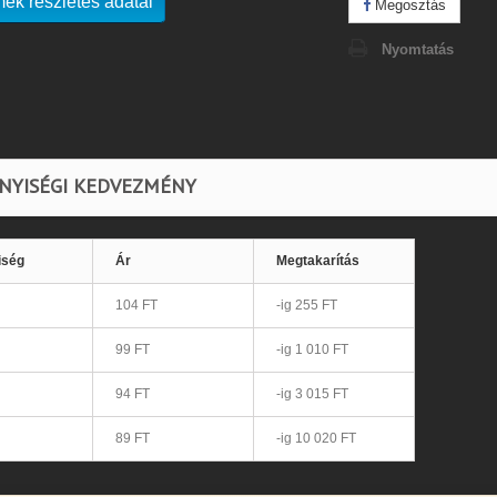
mék részletes adatai
Megosztás
Nyomtatás
NYISÉGI KEDVEZMÉNY
iség
Ár
Megtakarítás
104 FT
-ig 255 FT
99 FT
-ig 1 010 FT
94 FT
-ig 3 015 FT
89 FT
-ig 10 020 FT