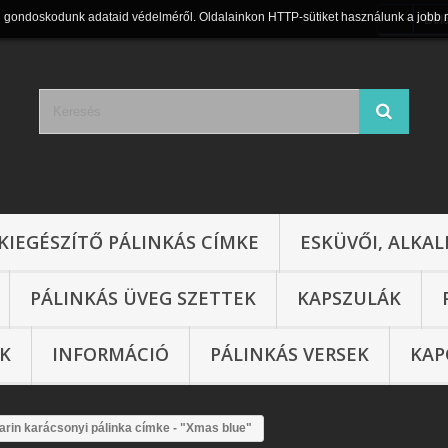
n gondoskodunk adataid védelméről. Oldalainkon HTTP-sütiket használunk a jobb 
Bel
KIEGÉSZÍTŐ PÁLINKÁS CÍMKE
ESKÜVŐI, ALKAL
PÁLINKÁS ÜVEG SZETTEK
KAPSZULÁK
IK
INFORMÁCIÓ
PÁLINKÁS VERSEK
KAP
arin karácsonyi pálinka címke - "Xmas blue"