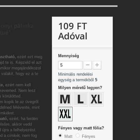
109 FT
sonyi pálinka
lue"
Adóval
Mennyiség
sztható,
ezért ezt meg
jd te is. Képzeld el azt
amikor megajándékozol
valakit, hogy ez a te
Minimális rendelési
egység a termékből
5
e,
ezért nem kell
Milyen méretű legyen?
 keverned. Nem lesz
 körülötted.
m kopik le az üvegről.
delned félévente, mint
címkéket.
ható,
ezért, ha ferdén
elsőre, akkor vedd
Fényes vagy matt fólia?
 újra a felhelyezést.
od a címkét, nem fog
Matt
Fényes