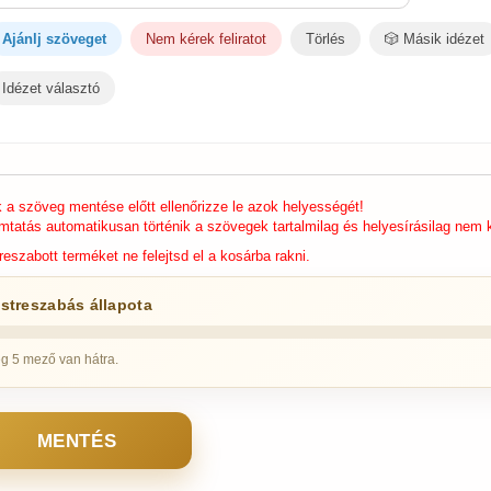
Ajánlj szöveget
Nem kérek feliratot
Törlés
🎲 Másik idézet
Idézet választó
k a szöveg mentése előtt ellenőrizze le azok helyességét!
mtatás automatikusan történik a szövegek tartalmilag és helyesírásilag nem k
reszabott terméket ne felejtsd el a kosárba rakni.
streszabás állapota
g 5 mező van hátra.
MENTÉS