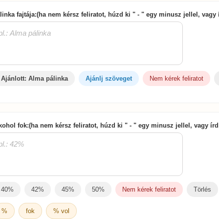
linka fajtája:(ha nem kérsz feliratot, húzd ki " - " egy minusz jellel, vagy
Ajánlott: Alma pálinka
Ajánlj szöveget
Nem kérek feliratot
kohol fok:(ha nem kérsz feliratot, húzd ki " - " egy minusz jellel, vagy ír
40%
42%
45%
50%
Nem kérek feliratot
Törlés
%
fok
% vol