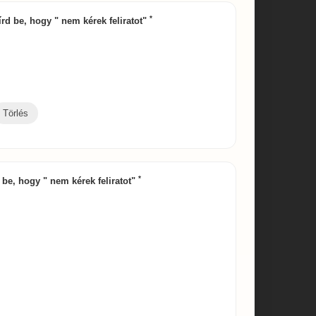
*
 írd be, hogy " nem kérek feliratot"
Törlés
*
d be, hogy " nem kérek feliratot"