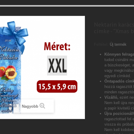
Nektarin karác
címke - "Xmas b
Feltétel:
Új termék
Könnyen felraga
tudod csinálni ma
a büszkeséget, 
vagy megkínálsz 
egyedi címkéd.
Öntapadós címk
hozzá ragasztót
minden ragasztós
Vízálló,
ezért ne
Nem kell újra ren
Nagyobb
a papír kivitelű 
Újra pozicionál
ragasztottad fel 
vissza és próbáld
Nem kell kidobn