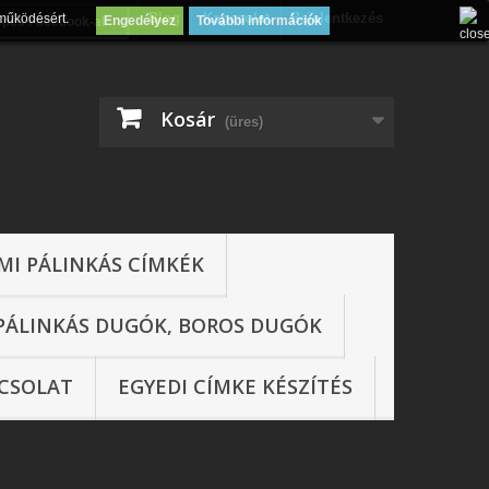
Blog
Kapcsolat
Bejelentkezés
működésért.
Engedélyez
További információk
épés Facebook-al
Kosár
(üres)
MI PÁLINKÁS CÍMKÉK
PÁLINKÁS DUGÓK, BOROS DUGÓK
CSOLAT
EGYEDI CÍMKE KÉSZÍTÉS