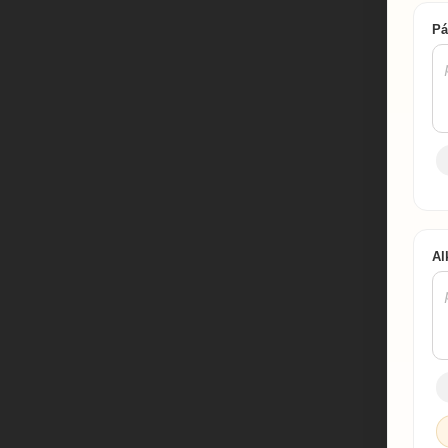
Pá
Al