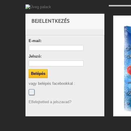
BEJELENTKEZÉS
E-mail:
Jelszó:
vagy belépés facebookkal :
Elfelejtetted a jelszavad?