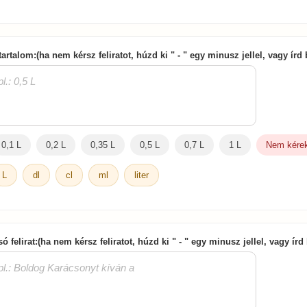
tartalom:(ha nem kérsz feliratot, húzd ki " - " egy minusz jellel, vagy írd
0,1 L
0,2 L
0,35 L
0,5 L
0,7 L
1 L
Nem kérek 
L
dl
cl
ml
liter
só felirat:(ha nem kérsz feliratot, húzd ki " - " egy minusz jellel, vagy ír