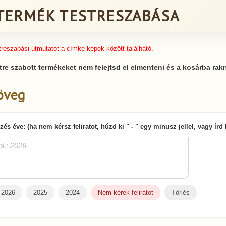
TERMÉK TESTRESZABÁSA
treszabási útmutatót a címke képek között található.
tre szabott termékeket nem felejtsd el elmenteni és a kosárba rakn
öveg
zés éve: (ha nem kérsz feliratot, húzd ki " - " egy minusz jellel, vagy írd
2026
2025
2024
Nem kérek feliratot
Törlés