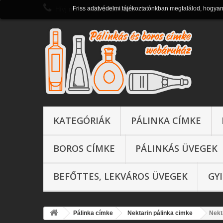
Friss adatvédelmi tájékoztatónkban megtalálod, hogya
Hívj most:
+ 36 1 430 0821
KATEGÓRIÁK
PÁLINKA CÍMKE
BOROS CÍMKE
PÁLINKÁS ÜVEGEK
BEFŐTTES, LEKVÁROS ÜVEGEK
GY
Pálinka címke
Nektarin pálinka cimke
Nekt