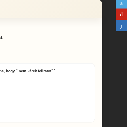
i.
*
 be, hogy " nem kérek feliratot"