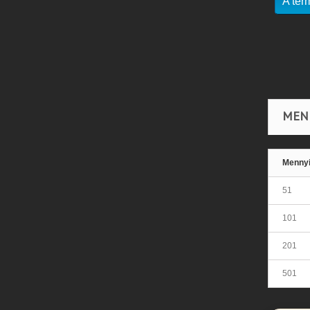
A ter
MEN
Menny
51
101
201
501