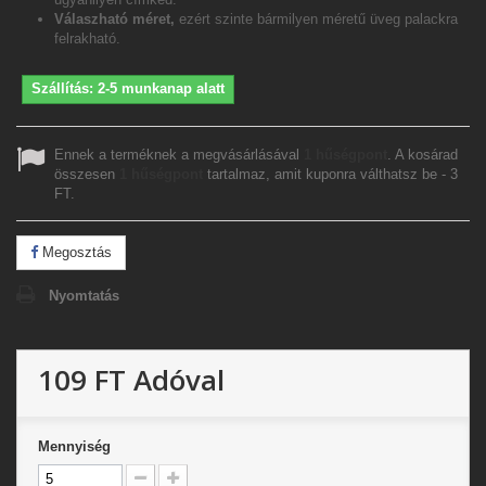
Válaszható méret,
ezért szinte bármilyen méretű üveg palackra
felrakható.
Szállítás: 2-5 munkanap alatt
Ennek a terméknek a megvásárlásával
1
hűségpont
. A kosárad
összesen
1
hűségpont
tartalmaz, amit kuponra válthatsz be -
3
FT
.
Megosztás
Nyomtatás
109 FT
Adóval
Mennyiség