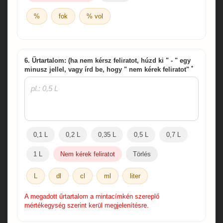
%
fok
% vol
6. Űrtartalom: (ha nem kérsz feliratot, húzd ki " - " egy
*
minusz jellel, vagy írd be, hogy " nem kérek feliratot"
0,1 L
0,2 L
0,35 L
0,5 L
0,7 L
1 L
Nem kérek feliratot
Törlés
L
dl
cl
ml
liter
A megadott űrtartalom a mintacímkén szereplő
mértékegység szerint kerül megjelenítésre.