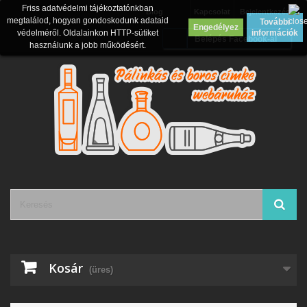
Friss adatvédelmi tájékoztatónkban
Blog
Kapcsolat
Bejelentkezés
megtalálod, hogyan gondoskodunk adataid
További
Engedélyez
védelméről. Oldalainkon HTTP-sütiket
információk
Belépés Facebook-al
használunk a jobb működésért.
Kosár
(üres)