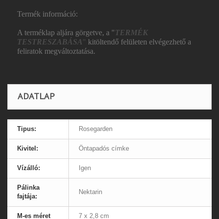
Termék információ:
A terméklap aljára görgetve, a "
TERMÉK
TESTRESZABÁSA
"
kitöltendő felületen elvégezhető a
feliratok megváltoztatása.
ADATLAP
Tipus:
Rosegarden
Kivitel:
Öntapadós címke
Vízálló:
Igen
Pálinka
Nektarin
fajtája:
M-es méret
7 x 2,8 cm