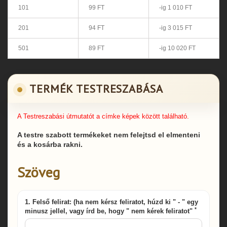
101
99 FT
-ig 1 010 FT
201
94 FT
-ig 3 015 FT
501
89 FT
-ig 10 020 FT
TERMÉK TESTRESZABÁSA
A Testreszabási útmutatót a címke képek között található.
A testre szabott termékeket nem felejtsd el elmenteni
és a kosárba rakni.
Szöveg
1. Felső felirat: (ha nem kérsz feliratot, húzd ki " - " egy
*
minusz jellel, vagy írd be, hogy " nem kérek feliratot"