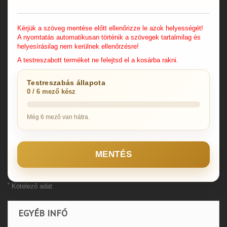
Kérjük a szöveg mentése előtt ellenőrizze le azok helyességét!
A nyomtatás automatikusan történik a szövegek tartalmilag és
helyesírásilag nem kerülnek ellenőrzésre!
A testreszabott terméket ne felejtsd el a kosárba rakni.
Testreszabás állapota
0 / 6 mező kész
Még 6 mező van hátra.
MENTÉS
*
Kötelező adat
EGYÉB INFÓ