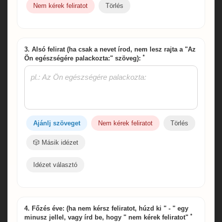
Nem kérek feliratot
Törlés
3. Alsó felirat (ha csak a nevet írod, nem lesz rajta a "Az
*
Ön egészségére palackozta:" szöveg):
Ajánlj szöveget
Nem kérek feliratot
Törlés
🎲 Másik idézet
Idézet választó
4. Főzés éve: (ha nem kérsz feliratot, húzd ki " - " egy
*
minusz jellel, vagy írd be, hogy " nem kérek feliratot"