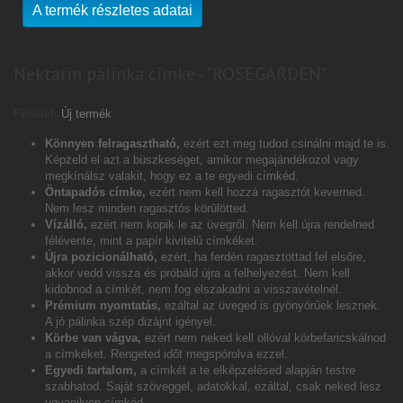
A termék részletes adatai
Nektarin pálinka címke - "ROSEGARDEN"
Feltétel:
Új termék
Könnyen felragasztható,
ezért ezt meg tudod csinálni majd te is.
Képzeld el azt a büszkeséget, amikor megajándékozol vagy
megkínálsz valakit, hogy ez a te egyedi címkéd.
Öntapadós címke,
ezért nem kell hozzá ragasztót keverned.
Nem lesz minden ragasztós körülötted.
Vízálló,
ezért nem kopik le az üvegről. Nem kell újra rendelned
félévente, mint a papír kivitelű címkéket.
Újra pozicionálható,
ezért, ha ferdén ragasztottad fel elsőre,
akkor vedd vissza és próbáld újra a felhelyezést. Nem kell
kidobnod a címkét, nem fog elszakadni a visszavételnél.
Prémium nyomtatás,
ezáltal az üveged is gyönyörűek lesznek.
A jó pálinka szép dizájnt igényel.
Körbe van vágva,
ezért nem neked kell ollóval körbefaricskálnod
a címkéket. Rengeted időt megspórolva ezzel.
Egyedi tartalom,
a címkét a te elképzelésed alapján testre
szabhatod. Saját szöveggel, adatokkal, ezáltal, csak neked lesz
ugyanilyen címkéd.