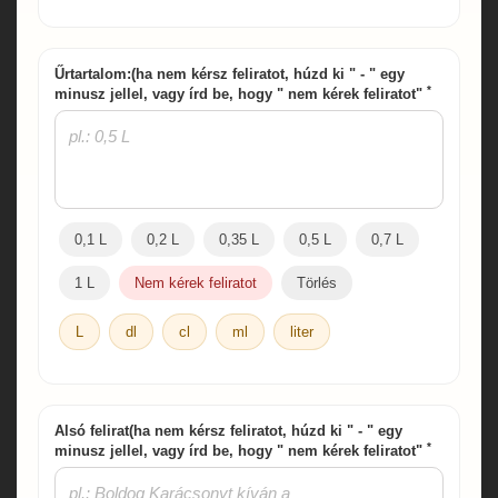
Űrtartalom:(ha nem kérsz feliratot, húzd ki " - " egy
*
minusz jellel, vagy írd be, hogy " nem kérek feliratot"
0,1 L
0,2 L
0,35 L
0,5 L
0,7 L
1 L
Nem kérek feliratot
Törlés
L
dl
cl
ml
liter
Alsó felirat(ha nem kérsz feliratot, húzd ki " - " egy
*
minusz jellel, vagy írd be, hogy " nem kérek feliratot"