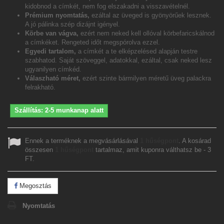
kidobnod a címkét, nem fog elszakadni a visszavételnél.
Prémium nyomtatás,
ezáltal az üveged is gyönyörűek lesznek.
A jó pálinka szép dizájnt igényel.
Körbe van vágva,
ezért nem neked kell ollóval körbefaricskálnod
a címkéket. Rengeted időt megspórolva ezzel.
Egyedi tartalom,
a címkét a te elképzelésed alapján testre
szabhatod. Saját szöveggel, adatokkal, ezáltal, csak neked lesz
ugyanilyen címkéd.
Válaszható méret,
ezért szinte bármilyen méretű üveg palackra
felrakható.
Szállítás: 2-5 munkanap alatt
Ennek a terméknek a megvásárlásával
1
hűségpont
. A kosárad
összesen
1
hűségpont
tartalmaz, amit kuponra válthatsz be -
3
FT
.
Megosztás
Nyomtatás