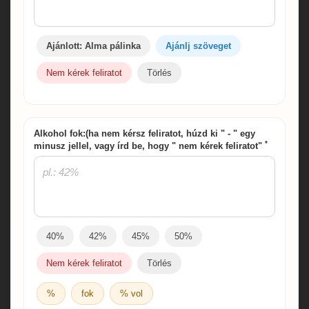
Ajánlott: Alma pálinka
Ajánlj szöveget
Nem kérek feliratot
Törlés
Alkohol fok:(ha nem kérsz feliratot, húzd ki " - " egy
*
minusz jellel, vagy írd be, hogy " nem kérek feliratot"
40%
42%
45%
50%
Nem kérek feliratot
Törlés
%
fok
% vol