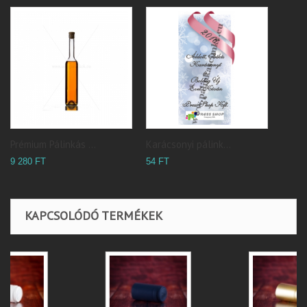
Prémium Pálinkás ...
Karácsonyi pálink...
9 280 FT
54 FT
KAPCSOLÓDÓ TERMÉKEK