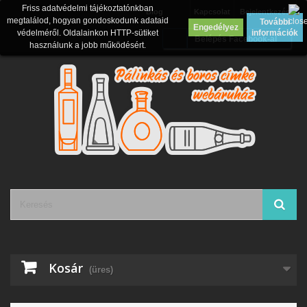
Friss adatvédelmi tájékoztatónkban
Blog
Kapcsolat
Bejelentkezés
megtalálod, hogyan gondoskodunk adataid
További
Engedélyez
védelméről. Oldalainkon HTTP-sütiket
információk
Belépés Facebook-al
használunk a jobb működésért.
Kosár
(üres)