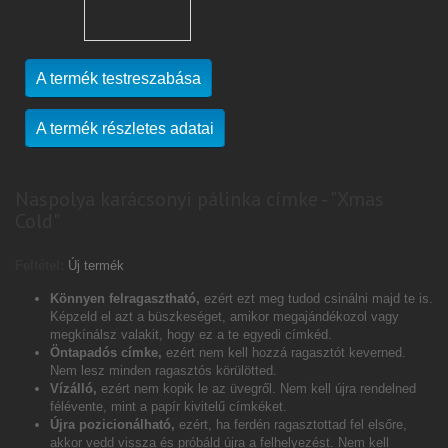
A termék testreszabása
A termék részletes adatai
Naspolya karácsonyi pálinka címke - "Xmas
Cold"
Feltétel:
Új termék
Könnyen felragasztható,
ezért ezt meg tudod csinálni majd te is.
Képzeld el azt a büszkeséget, amikor megajándékozol vagy
megkínálsz valakit, hogy ez a te egyedi címkéd.
Öntapadós címke,
ezért nem kell hozzá ragasztót keverned.
Nem lesz minden ragasztós körülötted.
Vízálló,
ezért nem kopik le az üvegről. Nem kell újra rendelned
félévente, mint a papír kivitelű címkéket.
Újra pozicionálható,
ezért, ha ferdén ragasztottad fel elsőre,
akkor vedd vissza és próbáld újra a felhelyezést. Nem kell