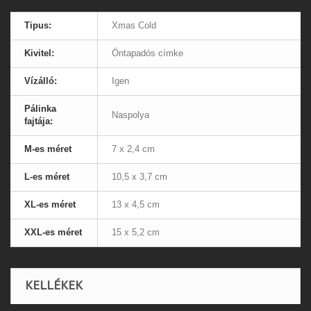
Tipus:
Xmas Cold
Kivitel:
Öntapadós címke
Vízálló:
Igen
Pálinka
Naspolya
fajtája:
M-es méret
7 x 2,4 cm
L-es méret
10,5 x 3,7 cm
XL-es méret
13 x 4,5 cm
XXL-es méret
15 x 5,2 cm
KELLÉKEK