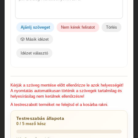
Ajánlj szöveget
Nem kérek feliratot
Törlés
🎲 Másik idézet
Idézet választó
Kérjük a szöveg mentése előtt ellenőrizze le azok helyességét!
A nyomtatás automatikusan történik a szövegek tartalmilag és
helyesírásilag nem kerülnek ellenőrzésre!
A testreszabott terméket ne felejtsd el a kosárba rakni.
Testreszabás állapota
0 / 5 mező kész