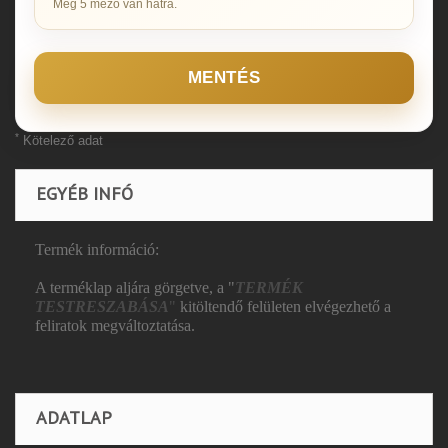
Még 5 mező van hátra.
MENTÉS
*
Kötelező adat
EGYÉB INFÓ
Termék információ:
A terméklap aljára görgetve, a "
TERMÉK
TESTRESZABÁSA
"
kitöltendő felületen elvégezhető a
feliratok megváltoztatása.
ADATLAP