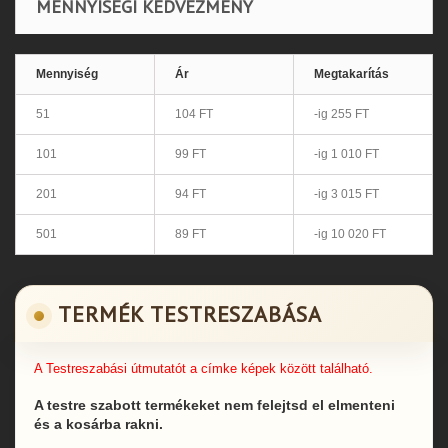
MENNYISÉGI KEDVEZMÉNY
Mennyiség
Ár
Megtakarítás
51
104 FT
-ig 255 FT
101
99 FT
-ig 1 010 FT
201
94 FT
-ig 3 015 FT
501
89 FT
-ig 10 020 FT
TERMÉK TESTRESZABÁSA
A Testreszabási útmutatót a címke képek között található.
A testre szabott termékeket nem felejtsd el elmenteni
és a kosárba rakni.