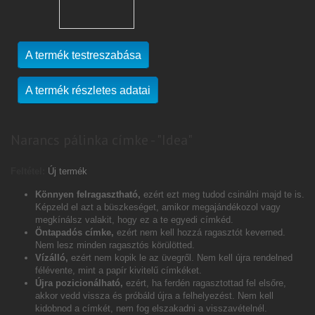
A termék testreszabása
A termék részletes adatai
Narancs pálinka címke - "Idea"
Feltétel:
Új termék
Könnyen felragasztható,
ezért ezt meg tudod csinálni majd te is.
Képzeld el azt a büszkeséget, amikor megajándékozol vagy
megkínálsz valakit, hogy ez a te egyedi címkéd.
Öntapadós címke,
ezért nem kell hozzá ragasztót keverned.
Nem lesz minden ragasztós körülötted.
Vízálló,
ezért nem kopik le az üvegről. Nem kell újra rendelned
félévente, mint a papír kivitelű címkéket.
Újra pozicionálható,
ezért, ha ferdén ragasztottad fel elsőre,
akkor vedd vissza és próbáld újra a felhelyezést. Nem kell
kidobnod a címkét, nem fog elszakadni a visszavételnél.