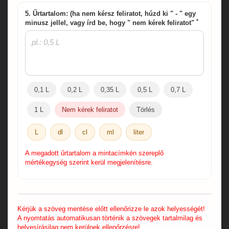
5. Űrtartalom: (ha nem kérsz feliratot, húzd ki " - " egy
*
minusz jellel, vagy írd be, hogy " nem kérek feliratot"
0,1 L
0,2 L
0,35 L
0,5 L
0,7 L
1 L
Nem kérek feliratot
Törlés
L
dl
cl
ml
liter
A megadott űrtartalom a mintacímkén szereplő
mértékegység szerint kerül megjelenítésre.
Kérjük a szöveg mentése előtt ellenőrizze le azok helyességét!
A nyomtatás automatikusan történik a szövegek tartalmilag és
helyesírásilag nem kerülnek ellenőrzésre!