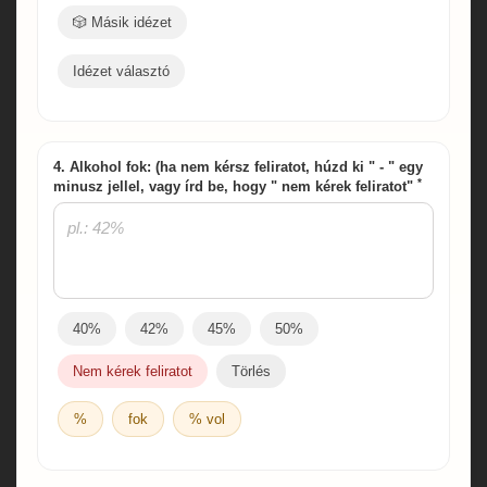
🎲 Másik idézet
Idézet választó
4. Alkohol fok: (ha nem kérsz feliratot, húzd ki " - " egy
*
minusz jellel, vagy írd be, hogy " nem kérek feliratot"
40%
42%
45%
50%
Nem kérek feliratot
Törlés
%
fok
% vol