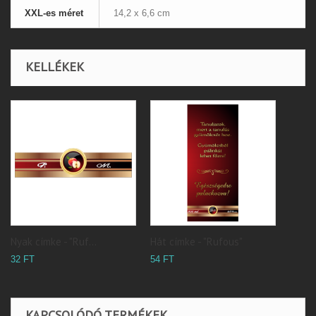
XXL-es méret
14,2 x 6,6 cm
KELLÉKEK
Nyak címke - "Ruf...
Hát címke - "Rufous"
32 FT
54 FT
KAPCSOLÓDÓ TERMÉKEK