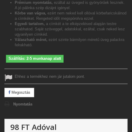
Prémium nyomtatás,
ezáltal az üveged is gyönyörűek lesznek.
A jó pálinka szép dizájnt igényel.
Körbe van vágva,
ezért nem neked kell ollóval körbefaricskálnod
a címkéket. Rengeted időt megspórolva ezzel.
Egyedi tartalom,
a címkét a te elképzelésed alapján testre
szabhatod. Saját szöveggel, adatokkal, ezáltal, csak neked lesz
ugyanilyen címkéd.
Válaszható méret,
ezért szinte bármilyen méretű üveg palackra
felrakható.
Szállítás: 2-5 munkanap alatt
Ehhez a termékhez nem jár jutalom pont.
Megosztás
Nyomtatás
98 FT
Adóval