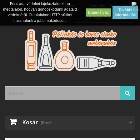
Friss adatvédelmi tájékoztatónkban
Blog
Kapcsolat
Bejelentkezés
megtalálod, hogyan gondoskodunk adataid
További
Engedélyez
védelméről. Oldalainkon HTTP-sütiket
információk
Belépés Facebook-al
használunk a jobb működésért.
Kosár
(üres)