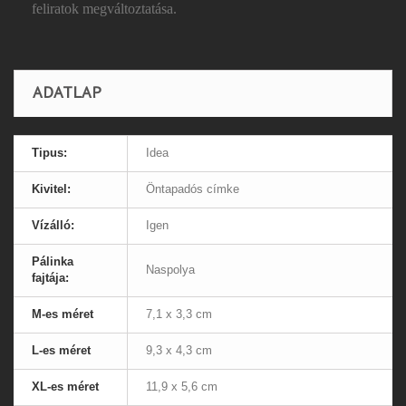
feliratok megváltoztatása.
ADATLAP
Tipus:
Idea
Kivitel:
Öntapadós címke
Vízálló:
Igen
Pálinka
Naspolya
fajtája:
M-es méret
7,1 x 3,3 cm
L-es méret
9,3 x 4,3 cm
XL-es méret
11,9 x 5,6 cm