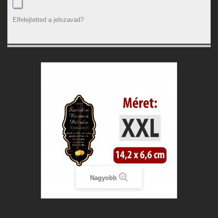
Elfelejtetted a jelszavad?
Nagyobb