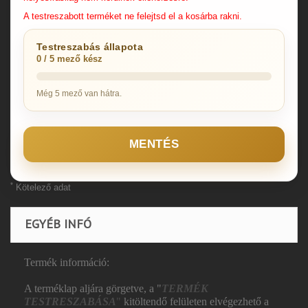
A testreszabott terméket ne felejtsd el a kosárba rakni.
Testreszabás állapota
0 / 5 mező kész
Még 5 mező van hátra.
MENTÉS
*
Kötelező adat
EGYÉB INFÓ
Termék információ:
A terméklap aljára görgetve, a "
TERMÉK
TESTRESZABÁSA
"
kitöltendő felületen elvégezhető a