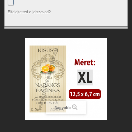
Elfelejtetted a jelszavad?
Nagyobb