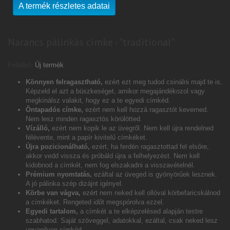
A termék részletes adatai
Narancs pálinkás címke - "traditional"
Feltétel:
Új termék
Könnyen felragasztható,
ezért ezt meg tudod csinálni majd te is.
Képzeld el azt a büszkeséget, amikor megajándékozol vagy
megkínálsz valakit, hogy ez a te egyedi címkéd.
Öntapadós címke,
ezért nem kell hozzá ragasztót keverned.
Nem lesz minden ragasztós körülötted.
Vízálló,
ezért nem kopik le az üvegről. Nem kell újra rendelned
félévente, mint a papír kivitelű címkéket.
Újra pozicionálható,
ezért, ha ferdén ragasztottad fel elsőre,
akkor vedd vissza és próbáld újra a felhelyezést. Nem kell
kidobnod a címkét, nem fog elszakadni a visszavételnél.
Prémium nyomtatás,
ezáltal az üveged is gyönyörűek lesznek.
A jó pálinka szép dizájnt igényel.
Körbe van vágva,
ezért nem neked kell ollóval körbefaricskálnod
a címkéket. Rengeted időt megspórolva ezzel.
Egyedi tartalom,
a címkét a te elképzelésed alapján testre
szabhatod. Saját szöveggel, adatokkal, ezáltal, csak neked lesz
ugyanilyen címkéd.