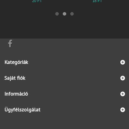
20 FT
18 FT
5
Kategóriák
Saját fiók
Információ
Ügyfélszolgálat