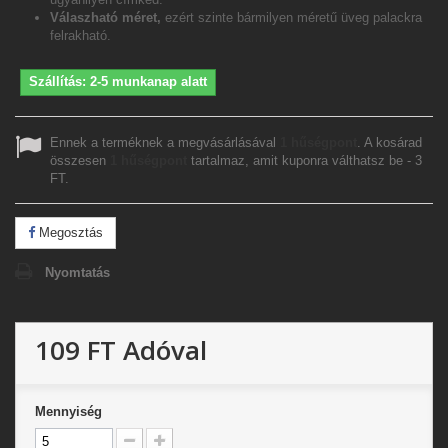
Válaszható méret,
ezért szinte bármilyen méretű üveg palackra
felrakható.
Szállítás: 2-5 munkanap alatt
Ennek a terméknek a megvásárlásával
1
hűségpont
. A kosárad
összesen
1
hűségpont
tartalmaz, amit kuponra válthatsz be -
3
FT
.
Megosztás
Nyomtatás
109 FT
Adóval
Mennyiség