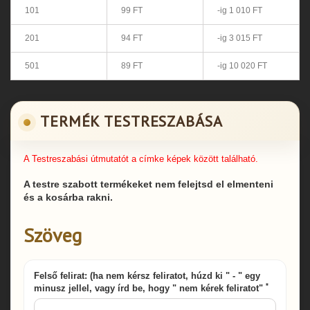
101
99 FT
-ig 1 010 FT
201
94 FT
-ig 3 015 FT
501
89 FT
-ig 10 020 FT
TERMÉK TESTRESZABÁSA
A Testreszabási útmutatót a címke képek között található.
A testre szabott termékeket nem felejtsd el elmenteni
és a kosárba rakni.
Szöveg
Felső felirat: (ha nem kérsz feliratot, húzd ki " - " egy
*
minusz jellel, vagy írd be, hogy " nem kérek feliratot"