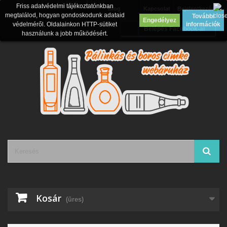
Friss adatvédelmi tájékoztatónkban
Blog
Kapcsolat
Bejelentkezés
megtalálod, hogyan gondoskodunk adataid
További
Engedélyez
védelméről. Oldalainkon HTTP-sütiket
információk
Belépés Facebook-al
használunk a jobb működésért.
Kosár
(üres)