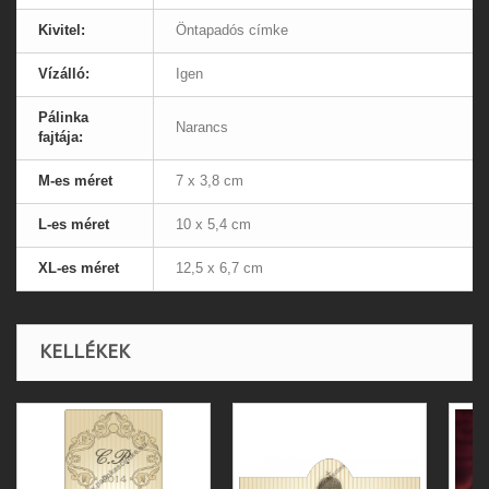
Kivitel:
Öntapadós címke
Vízálló:
Igen
Pálinka
Narancs
fajtája:
M-es méret
7 x 3,8 cm
L-es méret
10 x 5,4 cm
XL-es méret
12,5 x 6,7 cm
KELLÉKEK