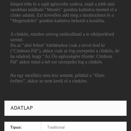
űrlapot tölts ki a saját igényedre szabva, majd a jobb alsó
sarokban található "Mentés" gombra kattintva mented el a
címke adatait. Ezt követően add meg a darabszámot és a
"Megrendelés" gombra kattintva bekerül a kosárba.
A címkén, minden szöveg módosítható a te elképzelésed
szerint.
Ha az "alsó felirat" kitöltésekor csak a nevet írod ki
("Cimbora Pál"), akkor csak az fog szerepelni a címkén, de
ha odaírod, hogy "Az Ön egészségére főzette: Cimbora
Pál" akkor mind a két sor szerepelni fog a címkén.
Ha egy mezőhöz nem írsz semmit, például a "főzés
évéhez", akkor az nem kerül rá a címkére.
ADATLAP
Tipus:
Traditional