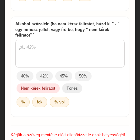
Alkohol százalék: (ha nem kérsz feliratot, húzd ki " - "
egy minusz jellel, vagy írd be, hogy " nem kérek
*
feliratot"
40%
42%
45%
50%
Nem kérek feliratot
Törlés
%
fok
% vol
Kérjük a szöveg mentése előtt ellenőrizze le azok helyességét!