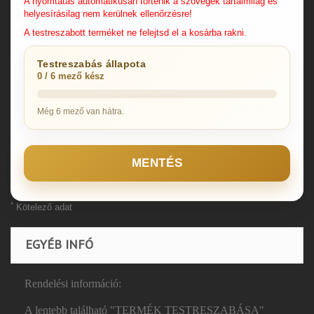
A nyomtatás automatikusan történik a szövegek tartalmilag és
helyesírásilag nem kerülnek ellenőrzésre!
A testreszabott terméket ne felejtsd el a kosárba rakni.
Testreszabás állapota
0 / 6 mező kész
Még 6 mező van hátra.
MENTÉS
*
Kötelező adat
EGYÉB INFÓ
Rendelési információ:
A lentebb található "TERMÉK TESTRESZABÁSA"