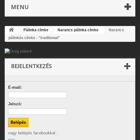
MENU
Pálinka címke
Narancs pálinka címke
Narancs
pálinkás címke - "traditional"
BEJELENTKEZÉS
E-mail:
Jelszó:
vagy belépés facebookkal :