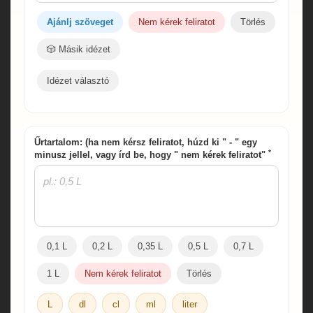
Ajánlj szöveget
Nem kérek feliratot
Törlés
🎲 Másik idézet
Idézet választó
Űrtartalom: (ha nem kérsz feliratot, húzd ki " - " egy
*
minusz jellel, vagy írd be, hogy " nem kérek feliratot"
0,1 L
0,2 L
0,35 L
0,5 L
0,7 L
1 L
Nem kérek feliratot
Törlés
L
dl
cl
ml
liter