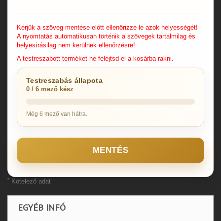
Kérjük a szöveg mentése előtt ellenőrizze le azok helyességét!
A nyomtatás automatikusan történik a szövegek tartalmilag és
helyesírásilag nem kerülnek ellenőrzésre!
A testreszabott terméket ne felejtsd el a kosárba rakni.
Testreszabás állapota
0 / 6 mező kész
Még 6 mező van hátra.
MENTÉS
*
Kötelező adat
EGYÉB INFÓ