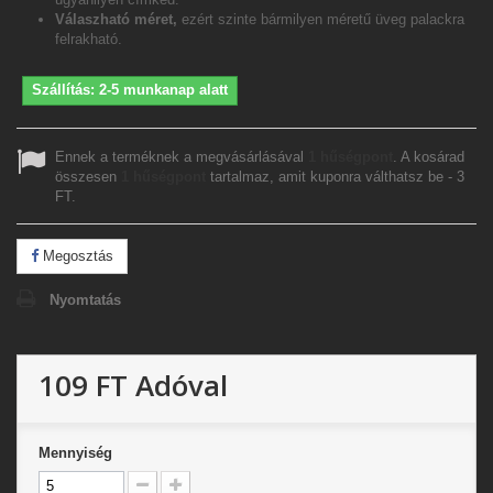
Válaszható méret,
ezért szinte bármilyen méretű üveg palackra
felrakható.
Szállítás: 2-5 munkanap alatt
Ennek a terméknek a megvásárlásával
1
hűségpont
. A kosárad
összesen
1
hűségpont
tartalmaz, amit kuponra válthatsz be -
3
FT
.
Megosztás
Nyomtatás
109 FT
Adóval
Mennyiség