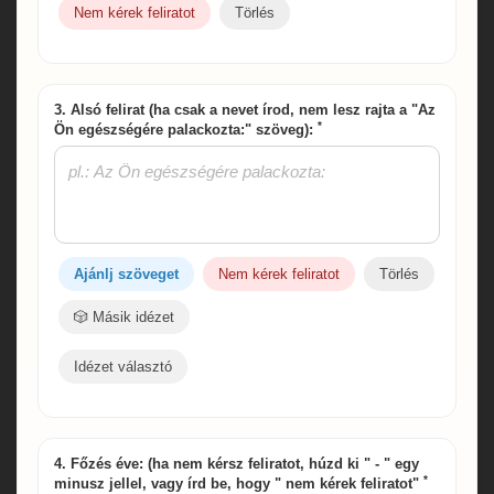
Nem kérek feliratot
Törlés
3. Alsó felirat (ha csak a nevet írod, nem lesz rajta a "Az
*
Ön egészségére palackozta:" szöveg):
Ajánlj szöveget
Nem kérek feliratot
Törlés
🎲 Másik idézet
Idézet választó
4. Főzés éve: (ha nem kérsz feliratot, húzd ki " - " egy
*
minusz jellel, vagy írd be, hogy " nem kérek feliratot"