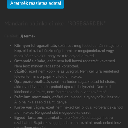
A termék részletes adatai
Mandarin pálinka címke - "ROSEGARDEN"
Feltétel:
Új termék
Könnyen felragasztható,
ezért ezt meg tudod csinálni majd te is.
Képzeld el azt a büszkeséget, amikor megajándékozol vagy
megkínálsz valakit, hogy ez a te egyedi címkéd.
Öntapadós címke,
ezért nem kell hozzá ragasztót keverned.
Nem lesz minden ragasztós körülötted.
Vízálló,
ezért nem kopik le az üvegről. Nem kell újra rendelned
félévente, mint a papír kivitelű címkéket.
Újra pozicionálható,
ezért, ha ferdén ragasztottad fel elsőre,
akkor vedd vissza és próbáld újra a felhelyezést. Nem kell
kidobnod a címkét, nem fog elszakadni a visszavételnél.
Prémium nyomtatás,
ezáltal az üveged is gyönyörűek lesznek.
A jó pálinka szép dizájnt igényel.
Körbe van vágva,
ezért nem neked kell ollóval körbefaricskálnod
a címkéket. Rengeted időt megspórolva ezzel.
Egyedi tartalom,
a címkét a te elképzelésed alapján testre
szabhatod. Saját szöveggel, adatokkal, ezáltal, csak neked lesz
ugyanilyen címkéd.