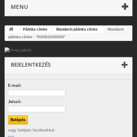
MENU
Pálinka címke
Mandarin pálinka címke
Mandarin
pálinka címke - "ROSEGARDEN"
BEJELENTKEZÉS
E-mail:
Jelszó:
vagy belépés facebookkal :