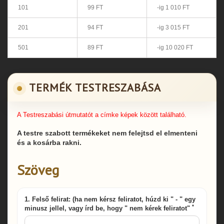
101
99 FT
-ig 1 010 FT
201
94 FT
-ig 3 015 FT
501
89 FT
-ig 10 020 FT
TERMÉK TESTRESZABÁSA
A Testreszabási útmutatót a címke képek között található.
A testre szabott termékeket nem felejtsd el elmenteni
és a kosárba rakni.
Szöveg
1. Felső felirat: (ha nem kérsz feliratot, húzd ki " - " egy
*
minusz jellel, vagy írd be, hogy " nem kérek feliratot"