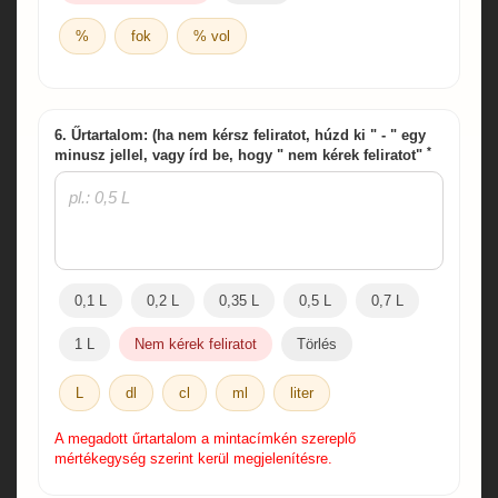
%
fok
% vol
6. Űrtartalom: (ha nem kérsz feliratot, húzd ki " - " egy
*
minusz jellel, vagy írd be, hogy " nem kérek feliratot"
0,1 L
0,2 L
0,35 L
0,5 L
0,7 L
1 L
Nem kérek feliratot
Törlés
L
dl
cl
ml
liter
A megadott űrtartalom a mintacímkén szereplő
mértékegység szerint kerül megjelenítésre.