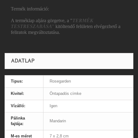
Termék információ:
A terméklap aljára görgetve, a "
TERMÉK
TESTRESZABÁSA
"
kitöltendő felületen elvégezhető a
feliratok megváltoztatása.
ADATLAP
Tipus:
Rosegarden
Kivitel:
Öntapadós címke
Vízálló:
Igen
Pálinka
Mandarin
fajtája:
M-es méret
7 x 2,8 cm