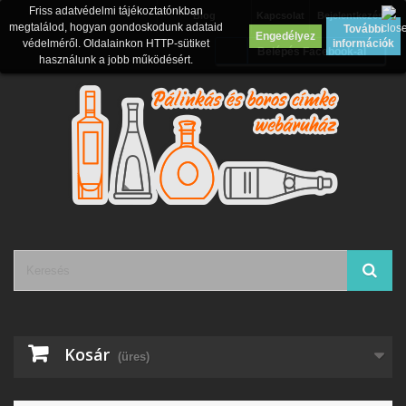
Friss adatvédelmi tájékoztatónkban
Blog
Kapcsolat
Bejelentkezés
megtalálod, hogyan gondoskodunk adataid
További
Engedélyez
védelméről. Oldalainkon HTTP-sütiket
információk
Belépés Facebook-al
használunk a jobb működésért.
Kosár
(üres)