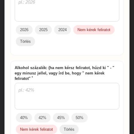
2026
2025
2024
Nem kérek feliratot
Törlés
Alkohol százalék: (ha nem kérsz feliratot, húzd ki " - "
egy minusz jellel, vagy írd be, hogy " nem kérek
*
feliratot"
40%
42%
45%
50%
Nem kérek feliratot
Törlés