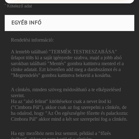
*
Kötelező adat
EGYÉB INFÓ
Rendelési információ:
A lentebb található "TERMÉK TESTRESZABÁSA"
űrlapot tölts ki a saját igényedre szabva, majd a jobb alsó
sarokban található "Mentés" gombra kattintva mented el a
címke adatait. Ezt követően add meg a darabszámot és a
"Megrendelés" gombra kattintva bekerül a kosárba.
A címkén, minden szöveg módosítható a te elképzelésed
szerint.
Ha az "alsó felirat" kitöltésekor csak a nevet írod ki
("Cimbora Pál"), akkor csak az fog szerepelni a címkén, de
ha odaírod, hogy "Az Ön egészségére főzette és palackozta:
Cimbora Pál" akkor mind a két sor szerepelni fog a címkén.
Ha egy mezőhöz nem írsz semmit, például a "főzés