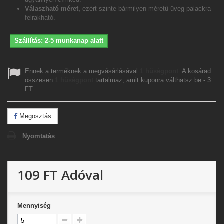
Válaszható méret,
ezért szinte bármilyen méretű üveg palackra
felrakható.
Szállítás: 2-5 munkanap alatt
Ennek a terméknek a megvásárlásával
1
hűségpont
. A kosárad
összesen
1
hűségpont
tartalmaz, amit kuponra válthatsz be -
3
FT
.
Megosztás
Nyomtatás
109 FT
Adóval
Mennyiség