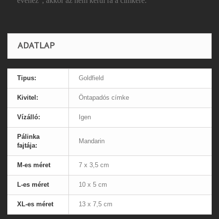
évéhez", akkor az nem kerül rá a címkére.
ADATLAP
Tipus:
Goldfield
Kivitel:
Öntapadós címke
Vízálló:
Igen
Pálinka
Mandarin
fajtája:
M-es méret
7 x 3,5 cm
L-es méret
10 x 5 cm
XL-es méret
13 x 7,5 cm