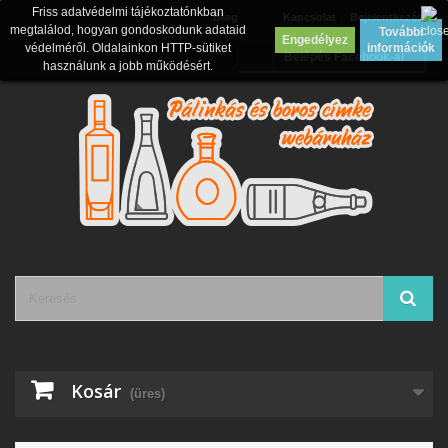
Friss adatvédelmi tájékoztatónkban
Blog
Kapcsolat
Bejelentkezés
megtalálod, hogyan gondoskodunk adataid
További
Engedélyez
védelméről. Oldalainkon HTTP-sütiket
információk
Belépés Facebook-al
használunk a jobb működésért.
Kosár
(üres)