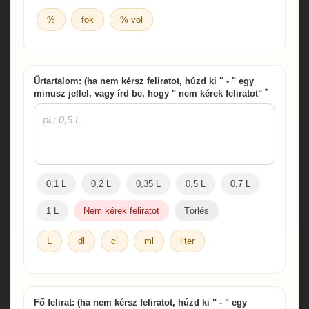
%
fok
% vol
Űrtartalom: (ha nem kérsz feliratot, húzd ki " - " egy
*
minusz jellel, vagy írd be, hogy " nem kérek feliratot"
0,1 L
0,2 L
0,35 L
0,5 L
0,7 L
1 L
Nem kérek feliratot
Törlés
L
dl
cl
ml
liter
Fő felirat: (ha nem kérsz feliratot, húzd ki " - " egy