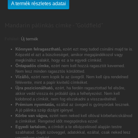
A termék részletes adatai
Mandarin pálinkás címke - "Goldfield"
Feltétel:
Új termék
Könnyen felragasztható,
ezért ezt meg tudod csinálni majd te is.
Képzeld el azt a büszkeséget, amikor megajándékozol vagy
megkínálsz valakit, hogy ez a te egyedi címkéd.
Öntapadós címke,
ezért nem kell hozzá ragasztót keverned.
Nem lesz minden ragasztós körülötted.
Vízálló,
ezért nem kopik le az üvegről. Nem kell újra rendelned
félévente, mint a papír kivitelű címkéket.
Újra pozicionálható,
ezért, ha ferdén ragasztottad fel elsőre,
akkor vedd vissza és próbáld újra a felhelyezést. Nem kell
kidobnod a címkét, nem fog elszakadni a visszavételnél.
Prémium nyomtatás,
ezáltal az üveged is gyönyörűek lesznek.
A jó pálinka szép dizájnt igényel.
Körbe van vágva,
ezért nem neked kell ollóval körbefaricskálnod
a címkéket. Rengeted időt megspórolva ezzel.
Egyedi tartalom,
a címkét a te elképzelésed alapján testre
szabhatod. Saját szöveggel, adatokkal, ezáltal, csak neked lesz
ugyanilyen címkéd.