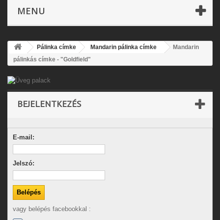
MENU
Pálinka címke
Mandarin pálinka címke
Mandarin
pálinkás címke - "Goldfield"
BEJELENTKEZÉS
E-mail:
Jelszó:
vagy belépés facebookkal :