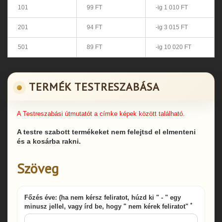
101
99 FT
-ig 1 010 FT
201
94 FT
-ig 3 015 FT
501
89 FT
-ig 10 020 FT
TERMÉK TESTRESZABÁSA
A Testreszabási útmutatót a címke képek között található.
A testre szabott termékeket nem felejtsd el elmenteni
és a kosárba rakni.
Szöveg
Főzés éve: (ha nem kérsz feliratot, húzd ki " - " egy
*
minusz jellel, vagy írd be, hogy " nem kérek feliratot"