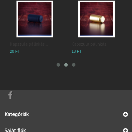
Kapszula pálinkás...
Kapszula pálinkás...
H
20 FT
18 FT
5
Kategóriák
Saját fiók