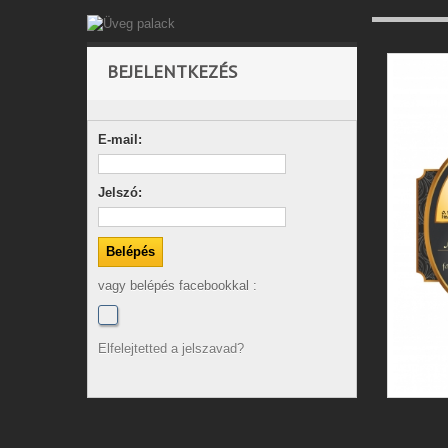
BEJELENTKEZÉS
E-mail:
Jelszó:
vagy belépés facebookkal :
Elfelejtetted a jelszavad?