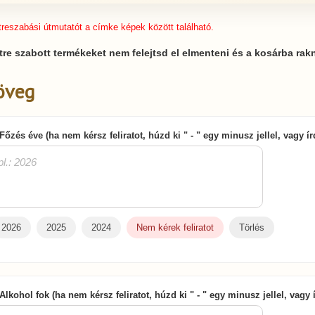
treszabási útmutatót a címke képek között található.
tre szabott termékeket nem felejtsd el elmenteni és a kosárba rakn
öveg
 Főzés éve (ha nem kérsz feliratot, húzd ki " - " egy minusz jellel, vagy í
2026
2025
2024
Nem kérek feliratot
Törlés
 Alkohol fok (ha nem kérsz feliratot, húzd ki " - " egy minusz jellel, vagy