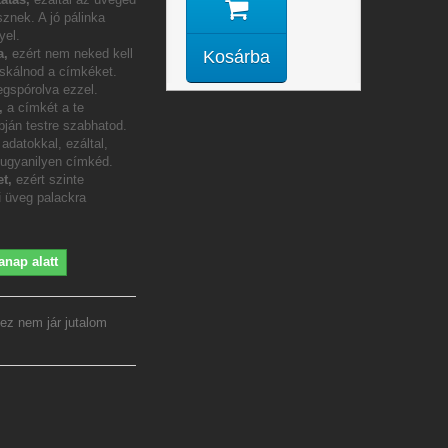
sznek. A jó pálinka
yel.
a,
ezért nem neked kell
Kosárba
icskálnod a címkéket.
gspórolva ezzel.
m,
a címkét a te
pján testre szabhatod.
adatokkal, ezáltal,
 ugyanilyen címkéd.
t,
ezért szinte
 üveg palackra
anap alatt
ez nem jár jutalom