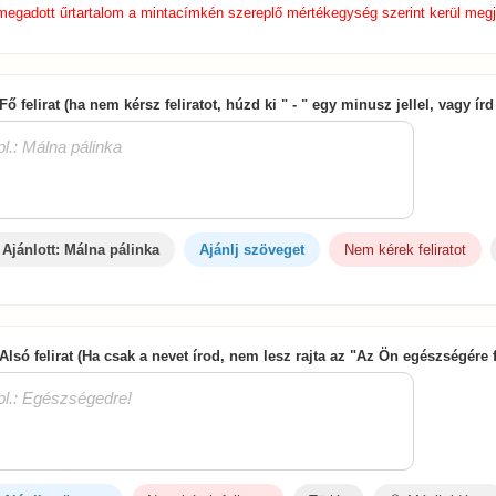
megadott űrtartalom a mintacímkén szereplő mértékegység szerint kerül megj
 Fő felirat (ha nem kérsz feliratot, húzd ki " - " egy minusz jellel, vagy í
Ajánlott: Málna pálinka
Ajánlj szöveget
Nem kérek feliratot
 Alsó felirat (Ha csak a nevet írod, nem lesz rajta az "Az Ön egészségére 