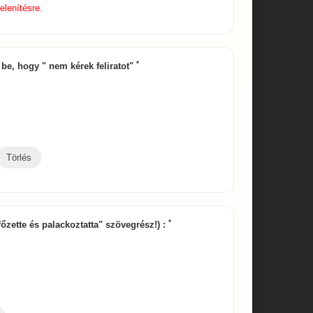
elenítésre.
*
rd be, hogy " nem kérek feliratot"
Törlés
*
főzette és palackoztatta" szövegrész!) :