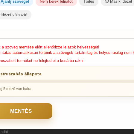
Ajánlj szöveget
Nem kérek feliratot
Törlés
🎲 Másik idézet
Idézet választó
k a szöveg mentése előtt ellenőrizze le azok helyességét!
mtatás automatikusan történik a szövegek tartalmilag és helyesírásilag nem k
reszabott terméket ne felejtsd el a kosárba rakni.
streszabás állapota
g 5 mező van hátra.
MENTÉS
 adat