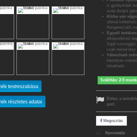
is gyönyörűek le
szép dizájnt igén
Körbe van vágv
ollóval körbefar
Rengeted időt me
Egyedi tartalo
elképzelésed ala
Saját szöveggel, 
csak neked lesz
Válaszható mére
bármilyen méretű
felrakható.
Szállítás: 2-5 munk
mék testreszabása
Ehhez a termékh
mék részletes adatai
pont.
Megosztás
Nyomtatás