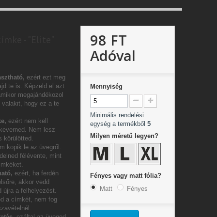
98 FT
ímke - "Elite"
Adóval
sztható,
ezért ezt meg
jd te is. Képzeld el azt
Mennyiség
amikor megajándékozol
valakit, hogy ez a te
Minimális rendelési
e,
ezért nem kell
egység a termékből
5
 keverned. Nem lesz
Milyen méretű legyen?
 körülötted.
m kopik le az üvegről.
delned félévente, mint
címkéket.
ható,
ezért, ha ferdén
Fényes vagy matt fólia?
elsőre, akkor vedd
Matt
Fényes
 újra a felhelyezést.
od a címkét, nem fog
szavételnél.
atás,
ezáltal az üveged