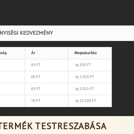
NYISÉGI KEDVEZMÉNY
iség
Ár
Megtakarítás
93 FT
-ig 255 FT
88 FT
-ig 1 010 FT
83 FT
-ig 3 015 FT
78 FT
-ig 10 020 FT
TERMÉK TESTRESZABÁSA