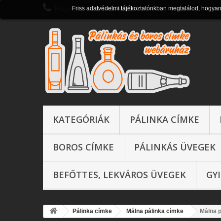
Friss adatvédelmi tájékoztatónkban megtalálod, hogya
Hívj most:
+ 36 1 430 0821
KATEGÓRIÁK
PÁLINKA CÍMKE
BOROS CÍMKE
PÁLINKÁS ÜVEGEK
BEFŐTTES, LEKVÁROS ÜVEGEK
GY
Pálinka címke
Málna pálinka címke
Málna p