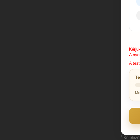
Kérjü
A nyo
A test
Te
Mé
*
Kötelező