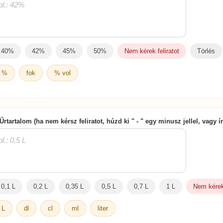
40%
42%
45%
50%
Nem kérek feliratot
Törlés
%
fok
% vol
 Űrtartalom (ha nem kérsz feliratot, húzd ki " - " egy minusz jellel, vagy 
0,1 L
0,2 L
0,35 L
0,5 L
0,7 L
1 L
Nem kérek 
L
dl
cl
ml
liter