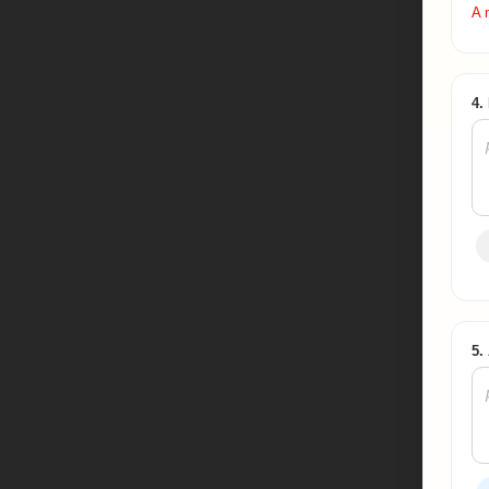
A 
4.
5.