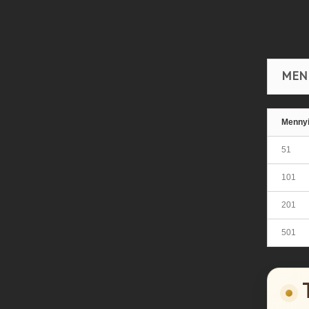
MEN
Menny
51
101
201
501