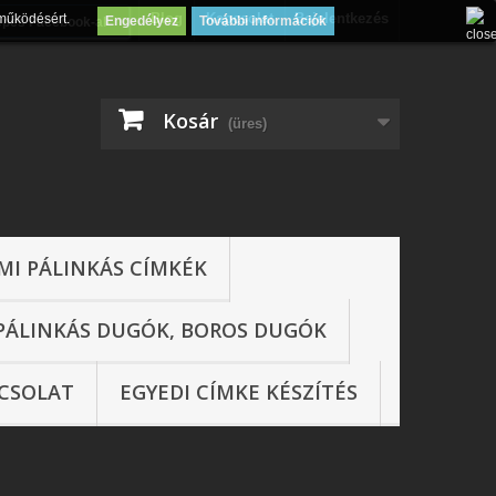
Blog
Kapcsolat
Bejelentkezés
működésért.
Engedélyez
További információk
épés Facebook-al
Kosár
(üres)
MI PÁLINKÁS CÍMKÉK
PÁLINKÁS DUGÓK, BOROS DUGÓK
CSOLAT
EGYEDI CÍMKE KÉSZÍTÉS