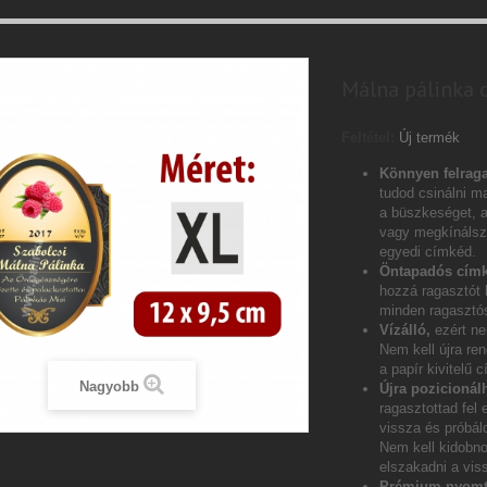
Málna pálinka c
Feltétel:
Új termék
Könnyen felraga
tudod csinálni ma
a büszkeséget, 
vagy megkínálsz 
egyedi címkéd.
Öntapadós címk
hozzá ragasztót
minden ragasztós
Vízálló,
ezért ne
Nem kell újra ren
a papír kivitelű 
Nagyobb
Újra pozicionál
ragasztottad fel 
vissza és próbáld
Nem kell kidobn
elszakadni a vis
Prémium nyomt