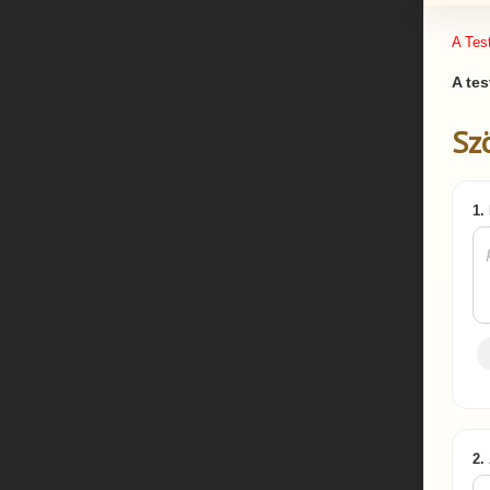
A Tes
A tes
Sz
1.
2.