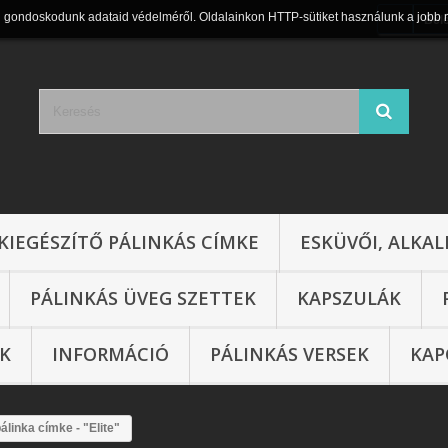
n gondoskodunk adataid védelméről. Oldalainkon HTTP-sütiket használunk a jobb 
Bel
KIEGÉSZÍTŐ PÁLINKÁS CÍMKE
ESKÜVŐI, ALKAL
PÁLINKÁS ÜVEG SZETTEK
KAPSZULÁK
IK
INFORMÁCIÓ
PÁLINKÁS VERSEK
KAP
álinka címke - "Elite"