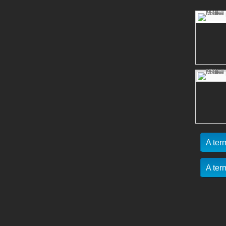
A ter
A ter