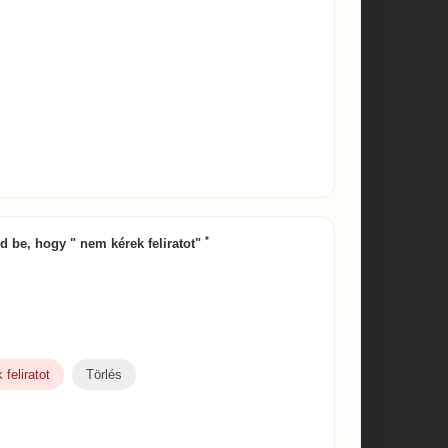
*
írd be, hogy " nem kérek feliratot"
feliratot
Törlés