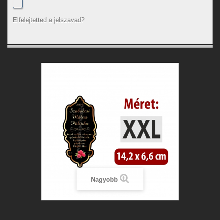
Elfelejtetted a jelszavad?
Nagyobb