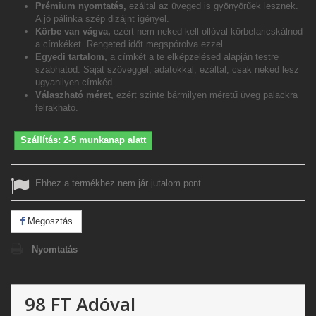
Prémium nyomtatás,
ezáltal az üveged is gyönyörűek lesznek.
A jó pálinka szép dizájnt igényel.
Körbe van vágva,
ezért nem neked kell ollóval körbefaricskálnod
a címkéket. Rengeted időt megspórolva ezzel.
Egyedi tartalom,
a címkét a te elképzelésed alapján testre
szabhatod. Saját szöveggel, adatokkal, ezáltal, csak neked lesz
ugyanilyen címkéd.
Válaszható méret,
ezért szinte bármilyen méretű üveg palackra
felrakható.
Szállítás: 2-5 munkanap alatt
Ehhez a termékhez nem jár jutalom pont.
Megosztás
Nyomtatás
98 FT
Adóval