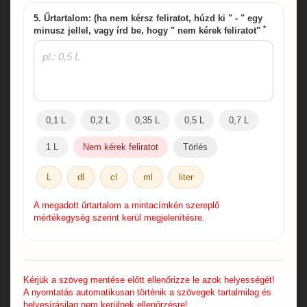
5. Űrtartalom: (ha nem kérsz feliratot, húzd ki " - " egy
*
minusz jellel, vagy írd be, hogy " nem kérek feliratot"
0,1 L
0,2 L
0,35 L
0,5 L
0,7 L
1 L
Nem kérek feliratot
Törlés
L
dl
cl
ml
liter
A megadott űrtartalom a mintacímkén szereplő
mértékegység szerint kerül megjelenítésre.
Kérjük a szöveg mentése előtt ellenőrizze le azok helyességét!
A nyomtatás automatikusan történik a szövegek tartalmilag és
helyesírásilag nem kerülnek ellenőrzésre!