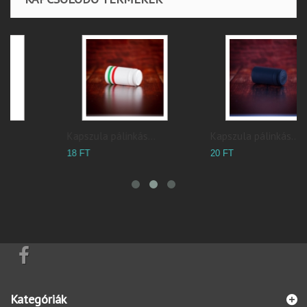
Kapszula pálinkás...
Kapszula pálinkás...
20 FT
18 FT
Kategóriák