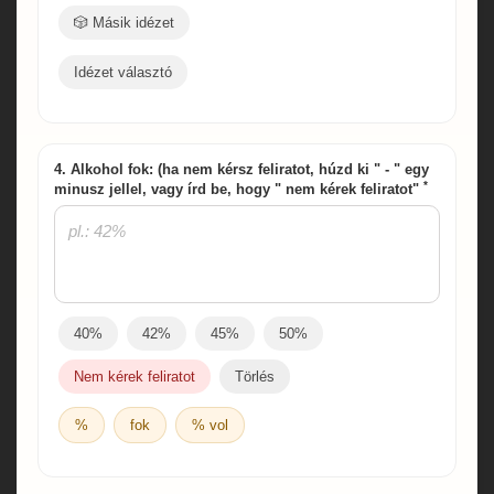
🎲 Másik idézet
Idézet választó
4. Alkohol fok: (ha nem kérsz feliratot, húzd ki " - " egy
*
minusz jellel, vagy írd be, hogy " nem kérek feliratot"
40%
42%
45%
50%
Nem kérek feliratot
Törlés
%
fok
% vol