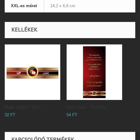
XXL-es méret
14,2 x 6,6 cm
KELLÉKEK
Nyak címke - "Ruf...
Hát címke - "Rufous"
32 FT
54 FT
KAPCSOLÓDÓ TERMÉKEK