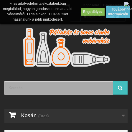
Friss adatvédelmi tájékoztatónkban
Blog
Kapcsolat
Bejelentkezés
megtalálod, hogyan gondoskodunk adataid
További
Engedélyez
védelméről. Oldalainkon HTTP-sütiket
információk
Belépés Facebook-al
használunk a jobb működésért.
Kosár
(üres)