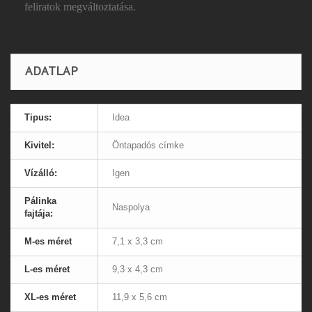
feliratok megváltoztatása.
ADATLAP
Tipus:
Idea
Kivitel:
Öntapadós címke
Vízálló:
Igen
Pálinka
Naspolya
fajtája:
M-es méret
7,1 x 3,3 cm
L-es méret
9,3 x 4,3 cm
XL-es méret
11,9 x 5,6 cm