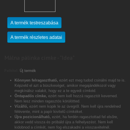
A termék testreszabása
A termék részletes adatai
Málna pálinka címke - "Idea"
Feltétel:
Új termék
Könnyen felragasztható,
ezért ezt meg tudod csinálni majd te is.
Képzeld el azt a büszkeséget, amikor megajándékozol vagy
megkínálsz valakit, hogy ez a te egyedi címkéd.
Öntapadós címke,
ezért nem kell hozzá ragasztót keverned.
Nem lesz minden ragasztós körülötted.
Vízálló,
ezért nem kopik le az üvegről. Nem kell újra rendelned
félévente, mint a papír kivitelű címkéket.
Újra pozicionálható,
ezért, ha ferdén ragasztottad fel elsőre,
akkor vedd vissza és próbáld újra a felhelyezést. Nem kell
kidobnod a címkét, nem fog elszakadni a visszavételnél.