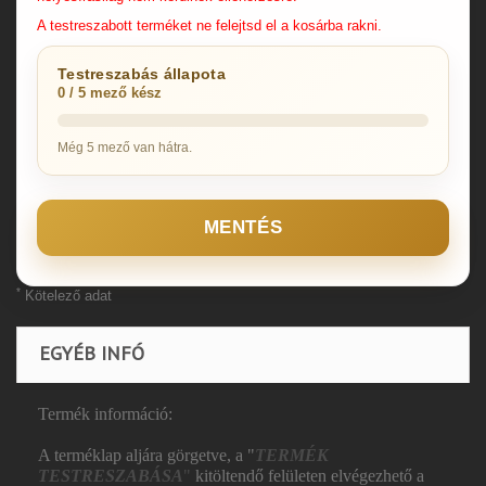
A testreszabott terméket ne felejtsd el a kosárba rakni.
Testreszabás állapota
0 / 5 mező kész
Még 5 mező van hátra.
MENTÉS
*
Kötelező adat
EGYÉB INFÓ
Termék információ:
A terméklap aljára görgetve, a "
TERMÉK
TESTRESZABÁSA
"
kitöltendő felületen elvégezhető a