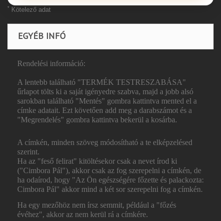
*
Kötelező adat
EGYÉB INFÓ
Rendelési információ:
A lentebb található "TERMÉK TESTRESZABÁSA"
űrlapot tölts ki a saját igényedre szabva, majd a jobb alsó
sarokban található "Mentés" gombra kattintva mented el a
címke adatait. Ezt követően add meg a darabszámot és a
"Megrendelés" gombra kattintva bekerül a kosárba.
A címkén, minden szöveg módosítható a te elképzelésed
szerint.
Ha az "feső felirat" kitöltésekor csak a nevet írod ki
("Cimbora Pál"), akkor csak az fog szerepelni a címkén, de
ha odaírod, hogy "Az Ön egészségére főzette és palackozta:
Cimbora Pál" akkor mind a két sor szerepelni fog a címkén.
Ha egy mezőhöz nem írsz semmit, például a "főzés
évéhez", akkor az nem kerül rá a címkére.