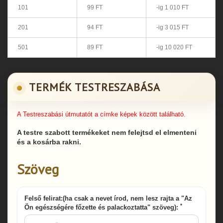
101
99 FT
-ig 1 010 FT
201
94 FT
-ig 3 015 FT
501
89 FT
-ig 10 020 FT
TERMÉK TESTRESZABÁSA
A Testreszabási útmutatót a címke képek között található.
A testre szabott termékeket nem felejtsd el elmenteni
és a kosárba rakni.
Szöveg
Felső felirat:(ha csak a nevet írod, nem lesz rajta a "Az
*
Ön egészségére főzette és palackoztatta" szöveg):