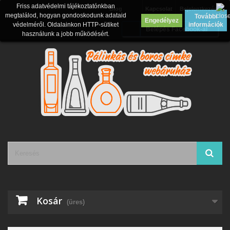
Friss adatvédelmi tájékoztatónkban
Blog
Kapcsolat
Bejelentkezés
megtalálod, hogyan gondoskodunk adataid
További
Engedélyez
védelméről. Oldalainkon HTTP-sütiket
információk
Belépés Facebook-al
használunk a jobb működésért.
Kosár
(üres)