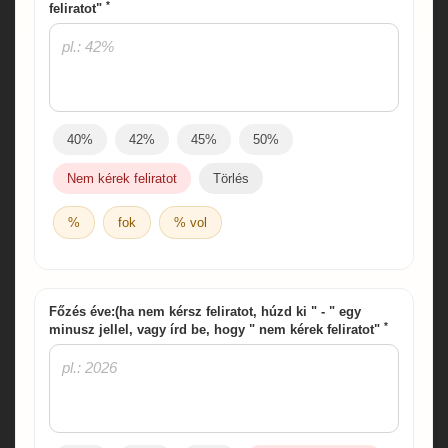
*
feliratot"
40%
42%
45%
50%
Nem kérek feliratot
Törlés
%
fok
% vol
Főzés éve:(ha nem kérsz feliratot, húzd ki " - " egy
*
minusz jellel, vagy írd be, hogy " nem kérek feliratot"