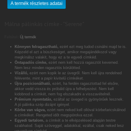
A termék részletes adatai
Málna pálinkás címke - "Serene"
Feltétel:
Új termék
Könnyen felragasztható,
ezért ezt meg tudod csinálni majd te is.
Képzeld el azt a büszkeséget, amikor megajándékozol vagy
megkínálsz valakit, hogy ez a te egyedi címkéd.
Öntapadós címke,
ezért nem kell hozzá ragasztót keverned.
Nem lesz minden ragasztós körülötted.
Vízálló,
ezért nem kopik le az üvegről. Nem kell újra rendelned
félévente, mint a papír kivitelű címkéket.
Újra pozicionálható,
ezért, ha ferdén ragasztottad fel elsőre,
akkor vedd vissza és próbáld újra a felhelyezést. Nem kell
kidobnod a címkét, nem fog elszakadni a visszavételnél.
Prémium nyomtatás,
ezáltal az üveged is gyönyörűek lesznek.
A jó pálinka szép dizájnt igényel.
Körbe van vágva,
ezért nem neked kell ollóval körbefaricskálnod
a címkéket. Rengeted időt megspórolva ezzel.
Egyedi tartalom,
a címkét a te elképzelésed alapján testre
szabhatod. Saját szöveggel, adatokkal, ezáltal, csak neked lesz
ugyanilyen címkéd.