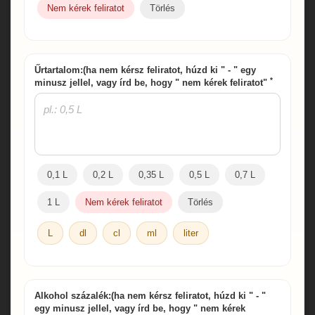
Nem kérek feliratot
Törlés
Űrtartalom:(ha nem kérsz feliratot, húzd ki " - " egy
*
minusz jellel, vagy írd be, hogy " nem kérek feliratot"
0,1 L
0,2 L
0,35 L
0,5 L
0,7 L
1 L
Nem kérek feliratot
Törlés
L
dl
cl
ml
liter
Alkohol százalék:(ha nem kérsz feliratot, húzd ki " - "
egy minusz jellel, vagy írd be, hogy " nem kérek