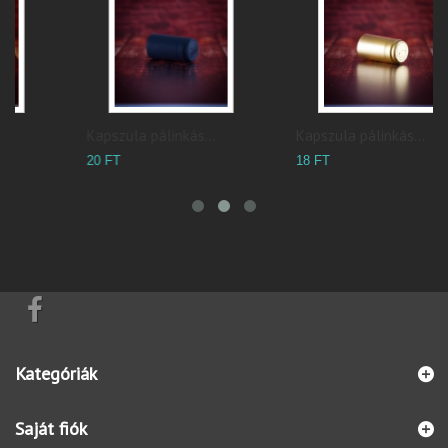
Kapszula pálinkás...
Kapszula pálinkás...
N
20 FT
18 FT
3
Kategóriák
Saját fiók