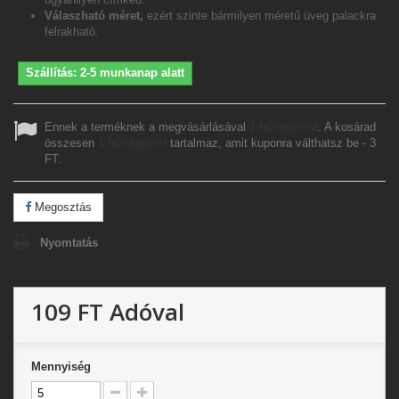
Válaszható méret,
ezért szinte bármilyen méretű üveg palackra
felrakható.
Szállítás: 2-5 munkanap alatt
Ennek a terméknek a megvásárlásával
1
hűségpont
. A kosárad
összesen
1
hűségpont
tartalmaz, amit kuponra válthatsz be -
3
FT
.
Megosztás
Nyomtatás
109 FT
Adóval
Mennyiség