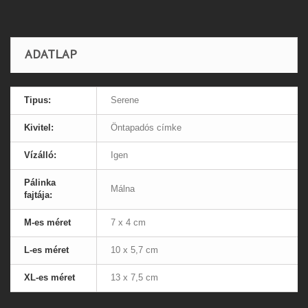
ADATLAP
Tipus:
Serene
Kivitel:
Öntapadós címke
Vízálló:
Igen
Pálinka
Málna
fajtája:
M-es méret
7 x 4 cm
L-es méret
10 x 5,7 cm
XL-es méret
13 x 7,5 cm