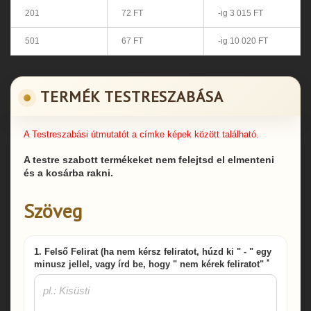
201
72 FT
-ig 3 015 FT
501
67 FT
-ig 10 020 FT
TERMÉK TESTRESZABÁSA
A Testreszabási útmutatót a címke képek között található.
A testre szabott termékeket nem felejtsd el elmenteni
és a kosárba rakni.
Szöveg
1. Felső Felirat (ha nem kérsz feliratot, húzd ki " - " egy
*
minusz jellel, vagy írd be, hogy " nem kérek feliratot"