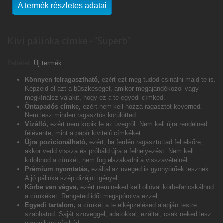
A termék részletes adatai
Kivi pálinka címke - "Superb"
Feltétel:
Új termék
Könnyen felragasztható,
ezért ezt meg tudod csinálni majd te is.
Képzeld el azt a büszkeséget, amikor megajándékozol vagy
megkínálsz valakit, hogy ez a te egyedi címkéd.
Öntapadós címke,
ezért nem kell hozzá ragasztót keverned.
Nem lesz minden ragasztós körülötted.
Vízálló,
ezért nem kopik le az üvegről. Nem kell újra rendelned
félévente, mint a papír kivitelű címkéket.
Újra pozicionálható,
ezért, ha ferdén ragasztottad fel elsőre,
akkor vedd vissza és próbáld újra a felhelyezést. Nem kell
kidobnod a címkét, nem fog elszakadni a visszavételnél.
Prémium nyomtatás,
ezáltal az üveged is gyönyörűek lesznek.
A jó pálinka szép dizájnt igényel.
Körbe van vágva,
ezért nem neked kell ollóval körbefaricskálnod
a címkéket. Rengeted időt megspórolva ezzel.
Egyedi tartalom,
a címkét a te elképzelésed alapján testre
szabhatod. Saját szöveggel, adatokkal, ezáltal, csak neked lesz
ugyanilyen címkéd.