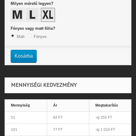
Milyen méretű legyen?
Fényes vagy matt fólia?
Matt
Fényes
Kosárba
MENNYISÉGI KEDVEZMÉNY
Mennyiség
Ár
Megtakarítás
51
82 FT
-ig 255 FT
101
77 FT
-ig 1 010 FT