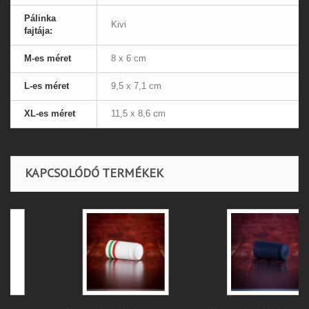
Pálinka
Kivi
fajtája:
M-es méret
8 x 6 cm
L-es méret
9,5 x 7,1 cm
XL-es méret
11,5 x 8,6 cm
KAPCSOLÓDÓ TERMÉKEK