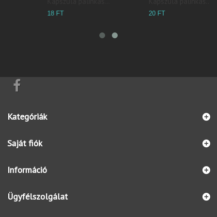
Kapszula pálinkás...
Kapszula pálinkás...
20 FT
18 FT
Kategóriák
Saját fiók
Információ
Ügyfélszolgálat