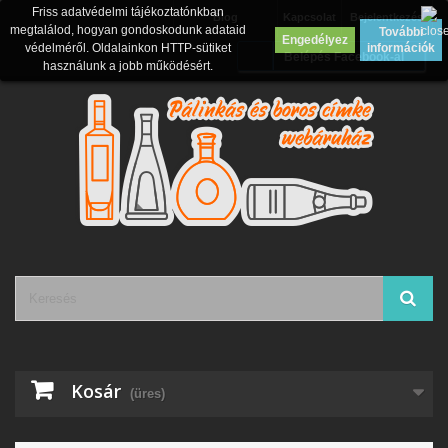
Friss adatvédelmi tájékoztatónkban
Blog
Kapcsolat
Bejelentkezés
megtalálod, hogyan gondoskodunk adataid
További
Engedélyez
védelméről. Oldalainkon HTTP-sütiket
információk
Belépés Facebook-al
használunk a jobb működésért.
Kosár
(üres)