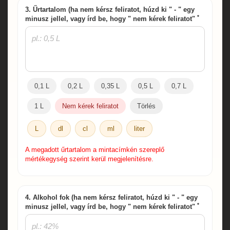
3. Űrtartalom (ha nem kérsz feliratot, húzd ki " - " egy
*
minusz jellel, vagy írd be, hogy " nem kérek feliratot"
0,1 L
0,2 L
0,35 L
0,5 L
0,7 L
1 L
Nem kérek feliratot
Törlés
L
dl
cl
ml
liter
A megadott űrtartalom a mintacímkén szereplő
mértékegység szerint kerül megjelenítésre.
4. Alkohol fok (ha nem kérsz feliratot, húzd ki " - " egy
*
minusz jellel, vagy írd be, hogy " nem kérek feliratot"