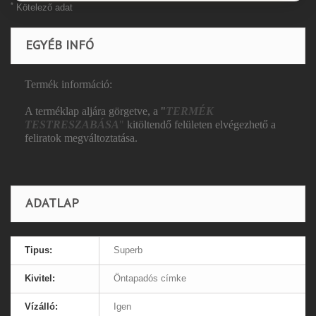
*
Kötelező adat
EGYÉB INFÓ
Termék információ:
A terméklap aljára görgetve, a "
TERMÉK
TESTRESZABÁSA
"
kitöltendő felületen elvégezhető a
feliratok megváltoztatása.
ADATLAP
Tipus:
Superb
Kivitel:
Öntapadós címke
Vízálló:
Igen