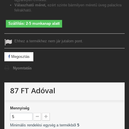
Válaszható méret,
ezért szinte bármilyen méretű üveg palackra
felrakható.
Szállítás: 2-5 munkanap alatt
Ehhez a termékhez nem jár jutalom pont.
Megosztás
Nyomtatás
87 FT
Adóval
Mennyiség
Minimális rendelési egység a termékből
5