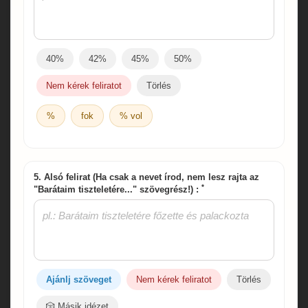
40%
42%
45%
50%
Nem kérek feliratot
Törlés
%
fok
% vol
5. Alsó felirat (Ha csak a nevet írod, nem lesz rajta az
*
"Barátaim tiszteletére..." szövegrész!) :
Ajánlj szöveget
Nem kérek feliratot
Törlés
🎲 Másik idézet