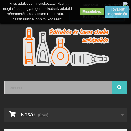
Friss adatvédelmi tájékoztatónkban
Blog
Kapcsolat
Bejelentkezés
megtalálod, hogyan gondoskodunk adataid
További
Engedélyez
védelméről. Oldalainkon HTTP-sütiket
információk
Belépés Facebook-al
használunk a jobb működésért.
Kosár
(üres)