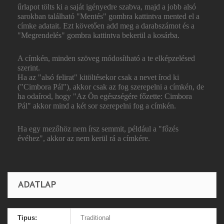
űrlapot tölts ki a saját igényedre szabva, majd a jobb alsó
sarokban található "Mentés" gombra kattintva mented el a
címke adatait. Ezt követően add meg a darabszámot és a
"Megrendelés" gombra kattintva bekerül a kosárba.
A címkén, minden szöveg módosítható a te elképzelésed
szerint.
Ha az "alsó felirat" kitöltésekor csak a nevet írod ki
("Cimbora Pál"), akkor csak az fog szerepelni a címkén, de
ha odaírod, hogy "Az Ön egészségére főzette: Cimbora
Pál" akkor mind a két sor szerepelni fog a címkén.
Ha egy mezőhöz nem írsz semmit, például a "főzés
évéhez", akkor az nem kerül rá a címkére.
ADATLAP
Tipus:
Traditional