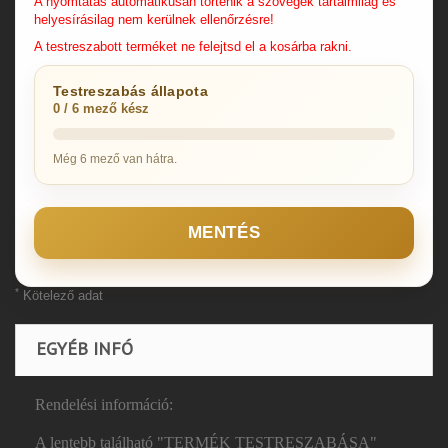
A nyomtatás automatikusan történik a szövegek tartalmilag és
helyesírásilag nem kerülnek ellenőrzésre!
A testreszabott terméket ne felejtsd el a kosárba rakni.
Testreszabás állapota
0 / 6 mező kész
Még 6 mező van hátra.
MENTÉS
*
Kötelező adat
EGYÉB INFÓ
Rendelési információ:
A lentebb található "TERMÉK TESTRESZABÁSA"