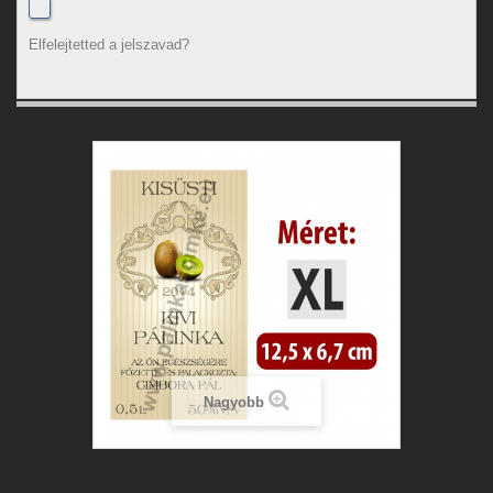
Elfelejtetted a jelszavad?
Nagyobb