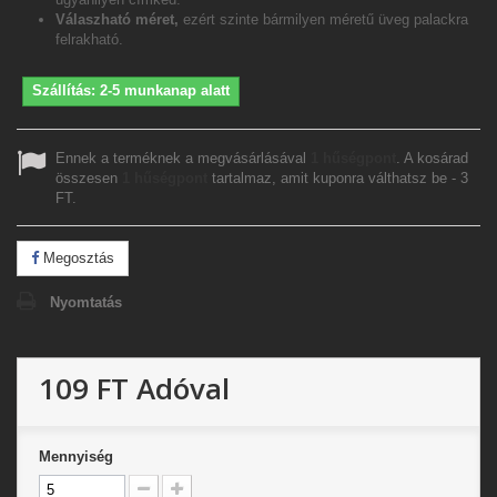
Válaszható méret,
ezért szinte bármilyen méretű üveg palackra
felrakható.
Szállítás: 2-5 munkanap alatt
Ennek a terméknek a megvásárlásával
1
hűségpont
. A kosárad
összesen
1
hűségpont
tartalmaz, amit kuponra válthatsz be -
3
FT
.
Megosztás
Nyomtatás
109 FT
Adóval
Mennyiség