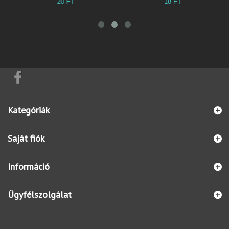
20 FT
18 FT
3
Kategóriák
Saját fiók
Információ
Ügyfélszolgálat