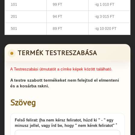
101
99 FT
-ig 1 010 FT
201
94 FT
-ig 3 015 FT
501
89 FT
-ig 10 020 FT
TERMÉK TESTRESZABÁSA
A Testreszabási útmutatót a címke képek között található.
A testre szabott termékeket nem felejtsd el elmenteni
és a kosárba rakni.
Szöveg
Felső felirat: (ha nem kérsz feliratot, húzd ki " - " egy
*
minusz jellel, vagy írd be, hogy " nem kérek feliratot"