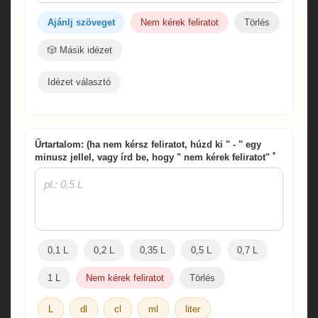
Ajánlj szöveget
Nem kérek feliratot
Törlés
🎲 Másik idézet
Idézet választó
Űrtartalom: (ha nem kérsz feliratot, húzd ki " - " egy
*
minusz jellel, vagy írd be, hogy " nem kérek feliratot"
0,1 L
0,2 L
0,35 L
0,5 L
0,7 L
1 L
Nem kérek feliratot
Törlés
L
dl
cl
ml
liter