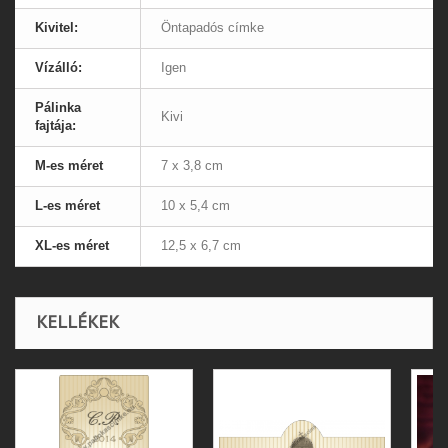
Kivitel:
Öntapadós címke
Vízálló:
Igen
Pálinka
Kivi
fajtája:
M-es méret
7 x 3,8 cm
L-es méret
10 x 5,4 cm
XL-es méret
12,5 x 6,7 cm
KELLÉKEK