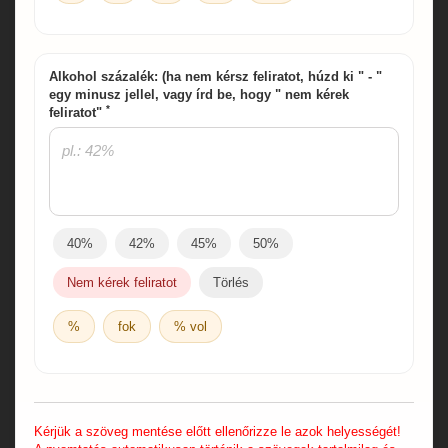
Alkohol százalék: (ha nem kérsz feliratot, húzd ki " - "
egy minusz jellel, vagy írd be, hogy " nem kérek
*
feliratot"
40%
42%
45%
50%
Nem kérek feliratot
Törlés
%
fok
% vol
Kérjük a szöveg mentése előtt ellenőrizze le azok helyességét!