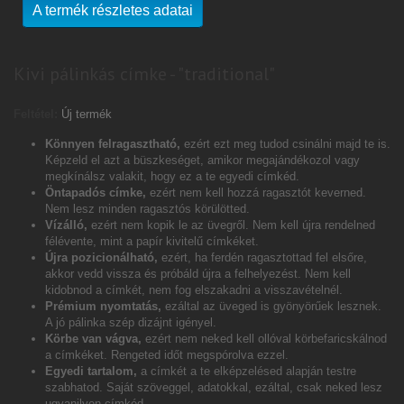
A termék részletes adatai
Kivi pálinkás címke - "traditional"
Feltétel:
Új termék
Könnyen felragasztható,
ezért ezt meg tudod csinálni majd te is.
Képzeld el azt a büszkeséget, amikor megajándékozol vagy
megkínálsz valakit, hogy ez a te egyedi címkéd.
Öntapadós címke,
ezért nem kell hozzá ragasztót keverned.
Nem lesz minden ragasztós körülötted.
Vízálló,
ezért nem kopik le az üvegről. Nem kell újra rendelned
félévente, mint a papír kivitelű címkéket.
Újra pozicionálható,
ezért, ha ferdén ragasztottad fel elsőre,
akkor vedd vissza és próbáld újra a felhelyezést. Nem kell
kidobnod a címkét, nem fog elszakadni a visszavételnél.
Prémium nyomtatás,
ezáltal az üveged is gyönyörűek lesznek.
A jó pálinka szép dizájnt igényel.
Körbe van vágva,
ezért nem neked kell ollóval körbefaricskálnod
a címkéket. Rengeted időt megspórolva ezzel.
Egyedi tartalom,
a címkét a te elképzelésed alapján testre
szabhatod. Saját szöveggel, adatokkal, ezáltal, csak neked lesz
ugyanilyen címkéd.