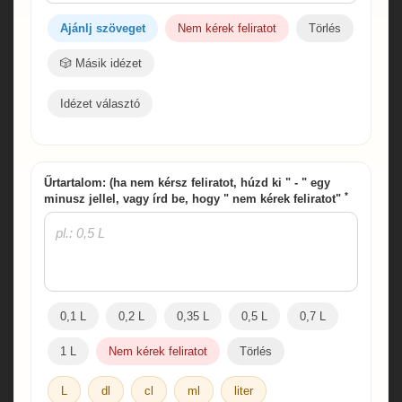
Ajánlj szöveget
Nem kérek feliratot
Törlés
🎲 Másik idézet
Idézet választó
Űrtartalom: (ha nem kérsz feliratot, húzd ki " - " egy
*
minusz jellel, vagy írd be, hogy " nem kérek feliratot"
0,1 L
0,2 L
0,35 L
0,5 L
0,7 L
1 L
Nem kérek feliratot
Törlés
L
dl
cl
ml
liter