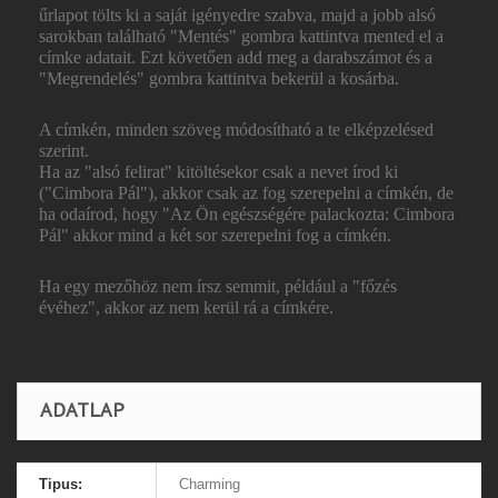
űrlapot tölts ki a saját igényedre szabva, majd a jobb alsó
sarokban található "Mentés" gombra kattintva mented el a
címke adatait. Ezt követően add meg a darabszámot és a
"Megrendelés" gombra kattintva bekerül a kosárba.
A címkén, minden szöveg módosítható a te elképzelésed
szerint.
Ha az "alsó felirat" kitöltésekor csak a nevet írod ki
("Cimbora Pál"), akkor csak az fog szerepelni a címkén, de
ha odaírod, hogy "Az Ön egészségére palackozta: Cimbora
Pál" akkor mind a két sor szerepelni fog a címkén.
Ha egy mezőhöz nem írsz semmit, például a "főzés
évéhez", akkor az nem kerül rá a címkére.
ADATLAP
Tipus:
Charming