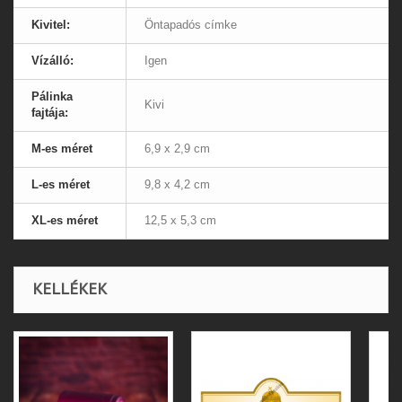
Kivitel:
Öntapadós címke
Vízálló:
Igen
Pálinka
Kivi
fajtája:
M-es méret
6,9 x 2,9 cm
L-es méret
9,8 x 4,2 cm
XL-es méret
12,5 x 5,3 cm
KELLÉKEK