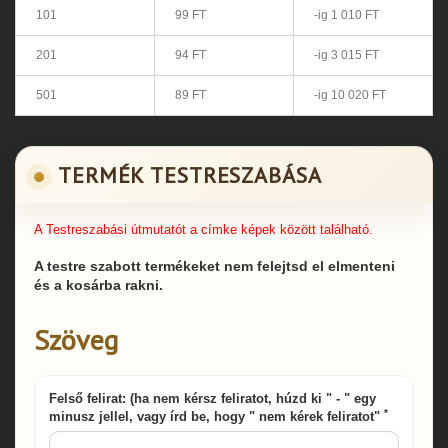
101
99 FT
-ig 1 010 FT
201
94 FT
-ig 3 015 FT
501
89 FT
-ig 10 020 FT
TERMÉK TESTRESZABÁSA
A Testreszabási útmutatót a címke képek között található.
A testre szabott termékeket nem felejtsd el elmenteni
és a kosárba rakni.
Szöveg
Felső felirat: (ha nem kérsz feliratot, húzd ki " - " egy
*
minusz jellel, vagy írd be, hogy " nem kérek feliratot"