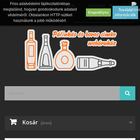
Friss adatvédelmi tájékoztatónkban
Blog
Kapcsolat
Bejelentkezés
megtalálod, hogyan gondoskodunk adataid
További
Engedélyez
védelméről. Oldalainkon HTTP-sütiket
információk
Belépés Facebook-al
használunk a jobb működésért.
Kosár
(üres)