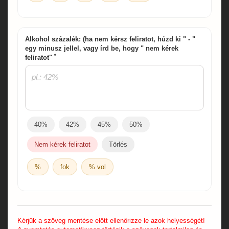
Alkohol százalék: (ha nem kérsz feliratot, húzd ki " - "
egy minusz jellel, vagy írd be, hogy " nem kérek
*
feliratot"
40%
42%
45%
50%
Nem kérek feliratot
Törlés
%
fok
% vol
Kérjük a szöveg mentése előtt ellenőrizze le azok helyességét!