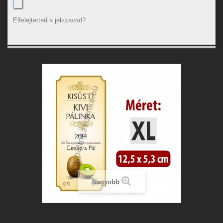
Elfelejtetted a jelszavad?
Nagyobb