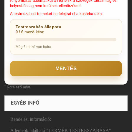
A nyomtatás automatikusan történik a szövegek tartalmilag és
helyesírásilag nem kerülnek ellenőrzésre!
A testreszabott terméket ne felejtsd el a kosárba rakni.
Testreszabás állapota
0 / 6 mező kész
Még 6 mező van hátra.
MENTÉS
*
Kötelező adat
EGYÉB INFÓ
Rendelési információ:
A lentebb található "TERMÉK TESTRESZABÁSA"