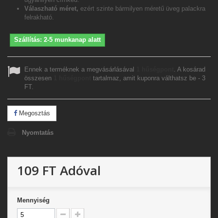
Válaszható méret,
ezért szinte bármilyen méretű üveg palackra
felrakható.
Szállítás: 2-5 munkanap alatt
Ennek a terméknek a megvásárlásával
1
hűségpont
. A kosárad
összesen
1
hűségpont
tartalmaz, amit kuponra válthatsz be -
3
FT
.
Megosztás
Nyomtatás
109 FT
Adóval
Mennyiség