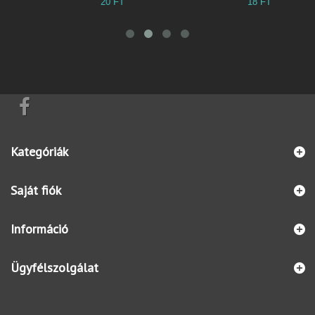
20 FT
18 FT
3
Kategóriák
Saját fiók
Információ
Ügyfélszolgálat