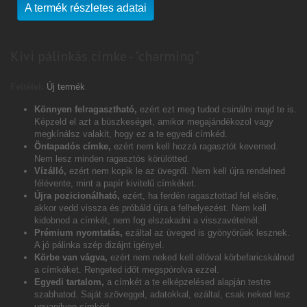
A termék részletes adatai
Kivi pálinkás címke - "charming"
Feltétel:
Új termék
Könnyen felragasztható,
ezért ezt meg tudod csinálni majd te is.
Képzeld el azt a büszkeséget, amikor megajándékozol vagy
megkínálsz valakit, hogy ez a te egyedi címkéd.
Öntapadós címke,
ezért nem kell hozzá ragasztót keverned.
Nem lesz minden ragasztós körülötted.
Vízálló,
ezért nem kopik le az üvegről. Nem kell újra rendelned
félévente, mint a papír kivitelű címkéket.
Újra pozicionálható,
ezért, ha ferdén ragasztottad fel elsőre,
akkor vedd vissza és próbáld újra a felhelyezést. Nem kell
kidobnod a címkét, nem fog elszakadni a visszavételnél.
Prémium nyomtatás,
ezáltal az üveged is gyönyörűek lesznek.
A jó pálinka szép dizájnt igényel.
Körbe van vágva,
ezért nem neked kell ollóval körbefaricskálnod
a címkéket. Rengeted időt megspórolva ezzel.
Egyedi tartalom,
a címkét a te elképzelésed alapján testre
szabhatod. Saját szöveggel, adatokkal, ezáltal, csak neked lesz
ugyanilyen címkéd.