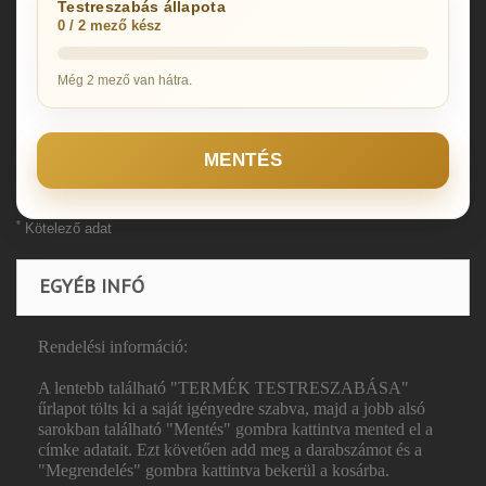
Testreszabás állapota
0 / 2 mező kész
Még 2 mező van hátra.
MENTÉS
*
Kötelező adat
EGYÉB INFÓ
Rendelési információ:
A lentebb található "TERMÉK TESTRESZABÁSA"
űrlapot tölts ki a saját igényedre szabva, majd a jobb alsó
sarokban található "Mentés" gombra kattintva mented el a
címke adatait. Ezt követően add meg a darabszámot és a
"Megrendelés" gombra kattintva bekerül a kosárba.