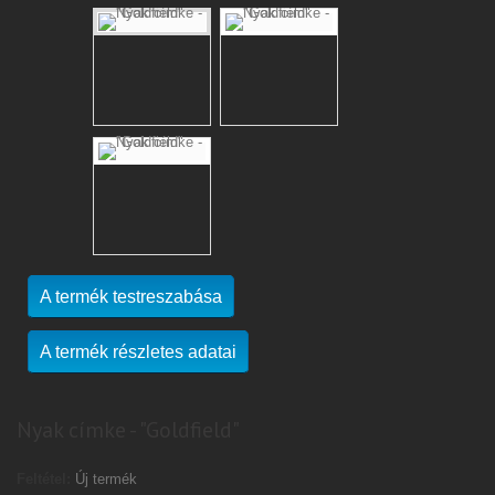
A termék testreszabása
A termék részletes adatai
Nyak címke - "Goldfield"
Feltétel:
Új termék