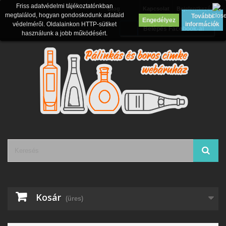
Friss adatvédelmi tájékoztatónkban
Blog
Kapcsolat
Bejelentkezés
megtalálod, hogyan gondoskodunk adataid
További
Engedélyez
védelméről. Oldalainkon HTTP-sütiket
információk
Belépés Facebook-al
használunk a jobb működésért.
Kosár
(üres)