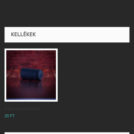
KELLÉKEK
Kapszula pálinkás...
20 FT