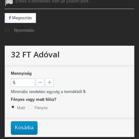
Ehhez a termékhez nem jár jutalom pont.
Megosztás
Nyomtatás
32 FT
Adóval
Mennyiség
Minimális rendelési egység a termékből
5
Fényes vagy matt fólia?
Matt
Fényes
Kosárba