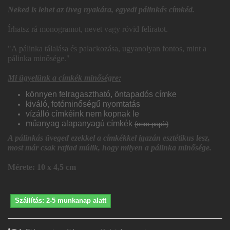
Neked is lehet az üveg nyakára, egyedi pálinkás címkéd.
Írhatsz rá monogramot, nevet vagy rövid feliratot.
"A pálinka tálalása és palackozása, ugyanolyan fontos, mint a
pálinka minősége."
Mi ügyelünk a címkék minőségre:
könnyen felragasztható, öntapadós címke
kiváló, fotóminőségű nyomtatás
vízálló címkéink nem kopnak le
műanyag alapanyagú címkék
(nem papír)
A pálinkás üveged ezekkel a címkékkel igazán esztétikus lesz,
most már csak rajtad múlik, hogy milyen a pálinka minősége.
Mérete: 10 x 4,5 cm
Szállítás: 2-5 munkanap alatt