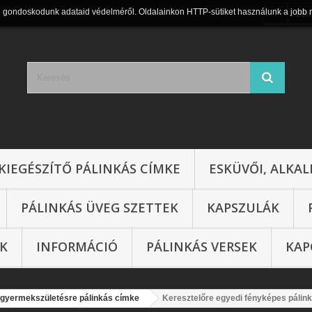
n gondoskodunk adataid védelméről. Oldalainkon HTTP-sütiket használunk a jobb 
Bel
KIEGÉSZÍTŐ PÁLINKÁS CÍMKE
ESKÜVŐI, ALKAL
PÁLINKÁS ÜVEG SZETTEK
KAPSZULÁK
IK
INFORMÁCIÓ
PÁLINKÁS VERSEK
KAP
 gyermekszületésre pálinkás címke
Keresztelőre egyedi fényképes pálink