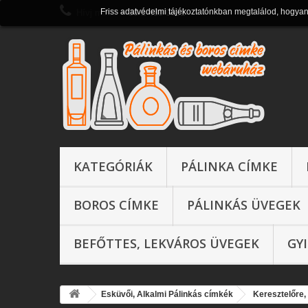
Friss adatvédelmi tájékoztatónkban megtalálod, hogya
Hívj most:
+ 36 1 430 0821
KATEGÓRIÁK
PÁLINKA CÍMKE
BOROS CÍMKE
PÁLINKÁS ÜVEGEK
BEFŐTTES, LEKVÁROS ÜVEGEK
GY
Esküvői, Alkalmi Pálinkás címkék
Keresztelőre,