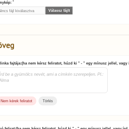
*
nykép:
Válassz fájlt
Nincs fájl kiválasztva
öveg
linka fajtája:(ha nem kérsz feliratot, húzd ki " - " egy mínusz jellel, vagy
Nem kérek feliratot
Törlés
só felirat:(ha nem kérsz feliratot, húzd ki " - " egy mínusz jellel, vagy ír