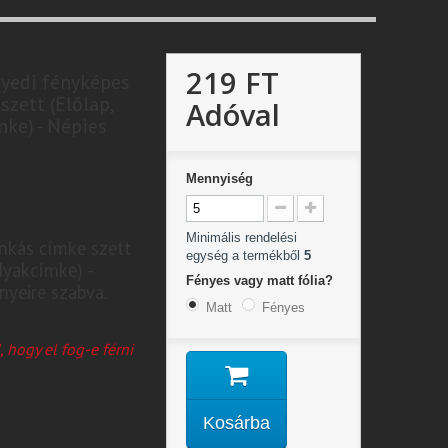
219 FT
gyedi fényképes
szett (Előlap,
Adóval
ke) - Népies
Mennyiség
Minimális rendelési
inkás címke szett
egység a termékből
5
Nyakcímke) -
Fényes vagy matt fólia?
nyeire szabva.
Matt
Fényes
, hogy el fog-e férni
Kosárba