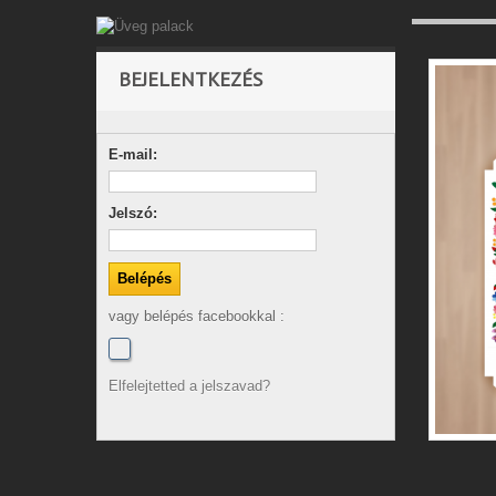
BEJELENTKEZÉS
E-mail:
Jelszó:
vagy belépés facebookkal :
Elfelejtetted a jelszavad?