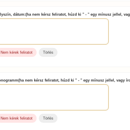
lyszín, dátum:(ha nem kérsz feliratot, húzd ki " - " egy mínusz jellel, va
Nem kérek feliratot
Törlés
nogramm(ha nem kérsz feliratot, húzd ki " - " egy mínusz jellel, vagy ír
Nem kérek feliratot
Törlés