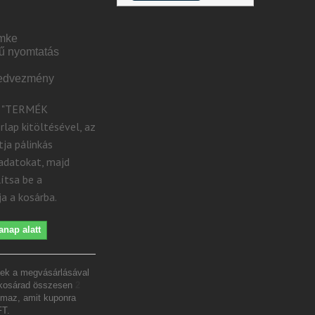
ímke
ű nyomtatás
kedvezmény
tó "TERMÉK
ap kitöltésével, az
tja pálinkás
 adatokat, majd
ítsa be a
a a kosárba.
anap alatt
ek a megvásárlásával
 kosárad összesen
2
lmaz, amit kuponra
FT
.