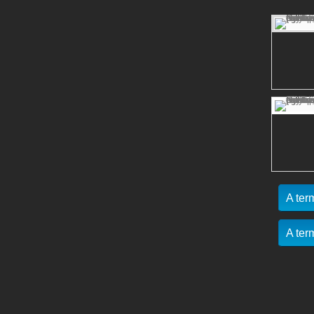
A ter
A ter