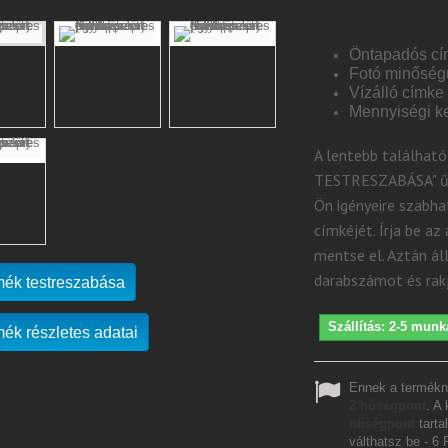
Öntapadós c
Fotó minőség
Vízálló címke
Mennyiségi 
A lentebb találha
TESTRESZABÁSA" űrl
Ön igényeire szabha
címkéjét. Írja be az
mentse el. Aztán áll
darabszámot és rakj
mék testreszabása
Szállítás: 2-5 munk
mék részletes adatai
Ennek a termékn
2
hűségpont
. A
hűségpont
tarta
válthatsz be -
6 