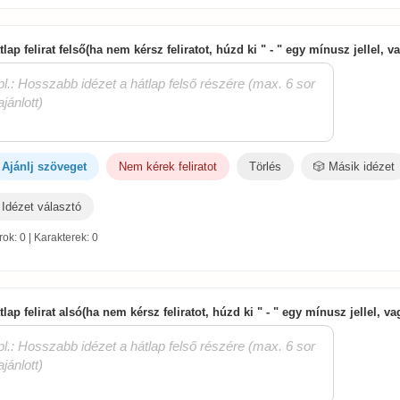
tlap felirat felső(ha nem kérsz feliratot, húzd ki " - " egy mínusz jellel, 
Ajánlj szöveget
Nem kérek feliratot
Törlés
🎲 Másik idézet
Idézet választó
ok: 0 | Karakterek: 0
tlap felirat alsó(ha nem kérsz feliratot, húzd ki " - " egy mínusz jellel, v