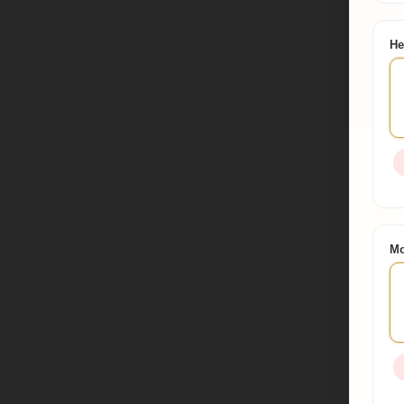
He
Mo