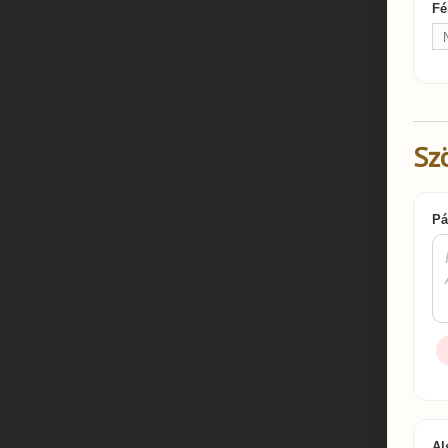
Fé
Sz
Pá
Al