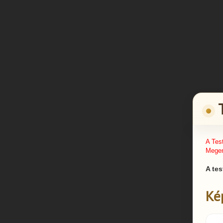
A Tes
Megen
A tes
Ké