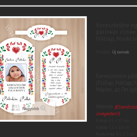
Keresztelőre e
pálinkás címke 
Hátlap, Nyakcím
Feltétel:
Új termék
Keresztelőre pál
(Előlap, Hátlap, 
Népies, az Ön igé
Mérete
(Ellenőrizd
Nagyobb
üvegeden!)
Előlap 6,5 x 13 cm
Hátlap 5,5 x 10 cm
Nyakcímke 9 x 2,5 cm