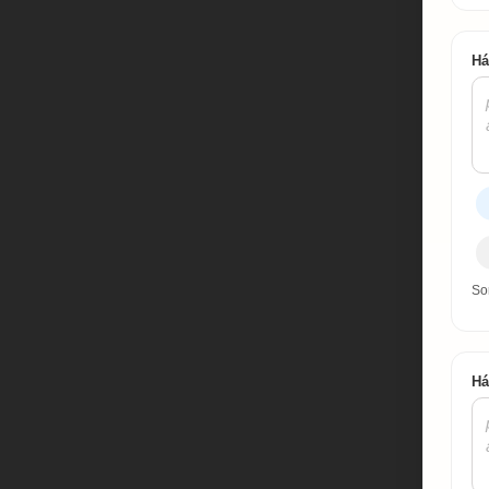
Há
Sor
Há