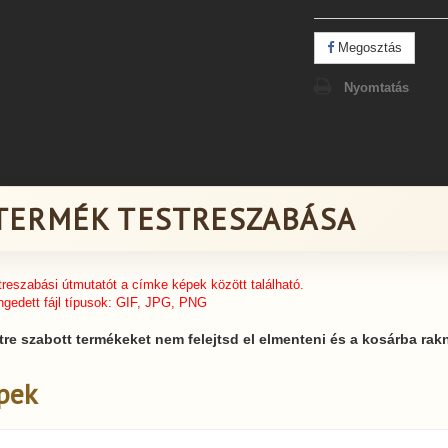
Megosztás
Nyomtatás
TERMÉK TESTRESZABÁSA
treszabási útmutatót a címke képek között található.
gedett fájl típusok: GIF, JPG, PNG
tre szabott termékeket nem felejtsd el elmenteni és a kosárba rakn
pek