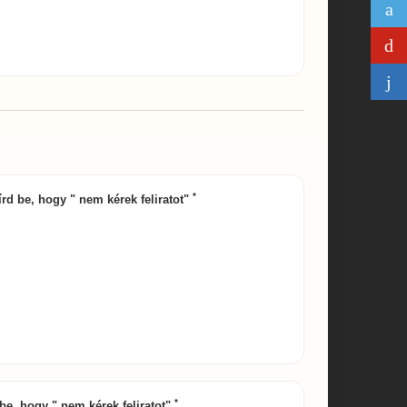
*
 írd be, hogy " nem kérek feliratot"
*
d be, hogy " nem kérek feliratot"