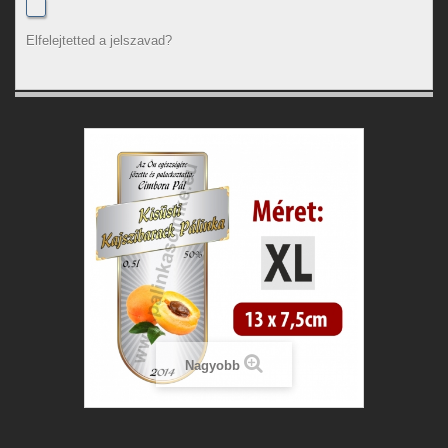
Elfelejtetted a jelszavad?
Nagyobb