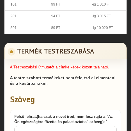
101
99 FT
-ig 1 010 FT
201
94 FT
-ig 3 015 FT
501
89 FT
-ig 10 020 FT
TERMÉK TESTRESZABÁSA
A Testreszabási útmutatót a címke képek között található.
A testre szabott termékeket nem felejtsd el elmenteni
és a kosárba rakni.
Szöveg
Felső felirat:(ha csak a nevet írod, nem lesz rajta a "Az
*
Ön egészségére főzette és palackoztatta" szöveg):