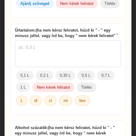
Ajánlj szöveget
Nem kérek feliratot
Törlés
Űrtartalom:(ha nem kérsz feliratot, húzd ki " - " egy
*
minusz jellel, vagy írd be, hogy " nem kérek feliratot"
0,1 L
0,2 L
0,35 L
0,5 L
0,7 L
1 L
Nem kérek feliratot
Törlés
L
dl
cl
ml
liter
Alkohol százalék:(ha nem kérsz feliratot, húzd ki " - "
egy minusz jellel, vagy írd be, hogy " nem kérek