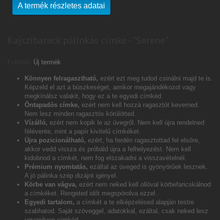
A termék részletes adatai
Kajszibarack pálinkás címke - "Serene"
Feltétel:
Új termék
Könnyen felragasztható,
ezért ezt meg tudod csinálni majd te is.
Képzeld el azt a büszkeséget, amikor megajándékozol vagy
megkínálsz valakit, hogy ez a te egyedi címkéd.
Öntapadós címke,
ezért nem kell hozzá ragasztót keverned.
Nem lesz minden ragasztós körülötted.
Vízálló,
ezért nem kopik le az üvegről. Nem kell újra rendelned
félévente, mint a papír kivitelű címkéket.
Újra pozicionálható,
ezért, ha ferdén ragasztottad fel elsőre,
akkor vedd vissza és próbáld újra a felhelyezést. Nem kell
kidobnod a címkét, nem fog elszakadni a visszavételnél.
Prémium nyomtatás,
ezáltal az üveged is gyönyörűek lesznek.
A jó pálinka szép dizájnt igényel.
Körbe van vágva,
ezért nem neked kell ollóval körbefaricskálnod
a címkéket. Rengeted időt megspórolva ezzel.
Egyedi tartalom,
a címkét a te elképzelésed alapján testre
szabhatod. Saját szöveggel, adatokkal, ezáltal, csak neked lesz
ugyanilyen címkéd.