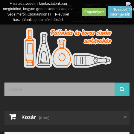
Friss adatvédelmi tájékoztatónkban
Blog
Kapcsolat
Bejelentkezés
megtalálod, hogyan gondoskodunk adataid
További
Engedélyez
védelméről. Oldalainkon HTTP-sütiket
információk
Belépés Facebook-al
használunk a jobb működésért.
Kosár
(üres)