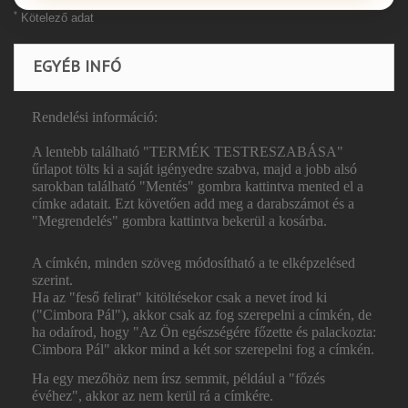
*
Kötelező adat
EGYÉB INFÓ
Rendelési információ:
A lentebb található "TERMÉK TESTRESZABÁSA"
űrlapot tölts ki a saját igényedre szabva, majd a jobb alsó
sarokban található "Mentés" gombra kattintva mented el a
címke adatait. Ezt követően add meg a darabszámot és a
"Megrendelés" gombra kattintva bekerül a kosárba.
A címkén, minden szöveg módosítható a te elképzelésed
szerint.
Ha az "feső felirat" kitöltésekor csak a nevet írod ki
("Cimbora Pál"), akkor csak az fog szerepelni a címkén, de
ha odaírod, hogy "Az Ön egészségére főzette és palackozta:
Cimbora Pál" akkor mind a két sor szerepelni fog a címkén.
Ha egy mezőhöz nem írsz semmit, például a "főzés
évéhez", akkor az nem kerül rá a címkére.