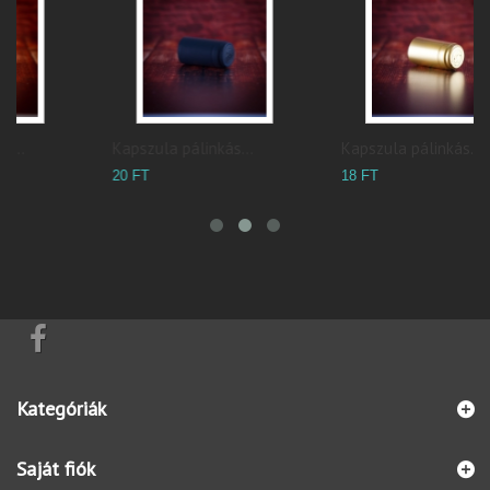
Kapszula pálinkás...
Kapszula pálinkás...
H
20 FT
18 FT
5
Kategóriák
Saját fiók