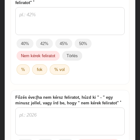
*
feliratot"
40%
42%
45%
50%
Nem kérek feliratot
Törlés
%
fok
% vol
Főzés éve:(ha nem kérsz feliratot, húzd ki " - " egy
*
minusz jellel, vagy írd be, hogy " nem kérek feliratot"