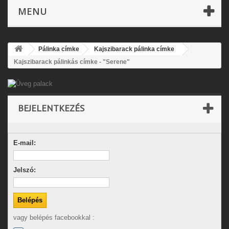
MENU
Pálinka címke
Kajszibarack pálinka címke
Kajszibarack pálinkás címke - "Serene"
BEJELENTKEZÉS
E-mail:
Jelszó:
vagy belépés facebookkal :