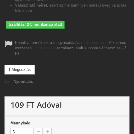
Válaszható méret,
ezért szinte bármilyen méretű üveg palackra
felrakható.
Szállítás: 2-5 munkanap alatt
Ennek a terméknek a megvásárlásával
1
hűségpont
. A kosárad
összesen
1
hűségpont
tartalmaz, amit kuponra válthatsz be -
3
FT
.
Megosztás
Nyomtatás
109 FT
Adóval
Mennyiség