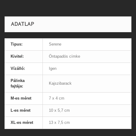
ADATLAP
Tipus:
Serene
Kivitel:
Öntapadós címke
Vízálló:
Igen
Pálinka
Kajszibarack
fajtája:
M-es méret
7 x 4 cm
L-es méret
10 x 5,7 cm
XL-es méret
13 x 7,5 cm