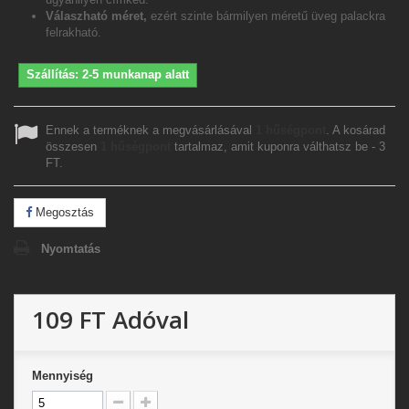
Válaszható méret,
ezért szinte bármilyen méretű üveg palackra
felrakható.
Szállítás: 2-5 munkanap alatt
Ennek a terméknek a megvásárlásával
1
hűségpont
. A kosárad
összesen
1
hűségpont
tartalmaz, amit kuponra válthatsz be -
3
FT
.
Megosztás
Nyomtatás
109 FT
Adóval
Mennyiség