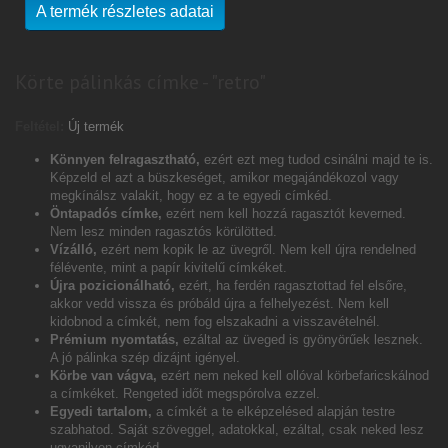
A termék részletes adatai
Körte pálinkás címke - "retro"
Feltétel:
Új termék
Könnyen felragasztható,
ezért ezt meg tudod csinálni majd te is.
Képzeld el azt a büszkeséget, amikor megajándékozol vagy
megkínálsz valakit, hogy ez a te egyedi címkéd.
Öntapadós címke,
ezért nem kell hozzá ragasztót keverned.
Nem lesz minden ragasztós körülötted.
Vízálló,
ezért nem kopik le az üvegről. Nem kell újra rendelned
félévente, mint a papír kivitelű címkéket.
Újra pozicionálható,
ezért, ha ferdén ragasztottad fel elsőre,
akkor vedd vissza és próbáld újra a felhelyezést. Nem kell
kidobnod a címkét, nem fog elszakadni a visszavételnél.
Prémium nyomtatás,
ezáltal az üveged is gyönyörűek lesznek.
A jó pálinka szép dizájnt igényel.
Körbe van vágva,
ezért nem neked kell ollóval körbefaricskálnod
a címkéket. Rengeted időt megspórolva ezzel.
Egyedi tartalom,
a címkét a te elképzelésed alapján testre
szabhatod. Saját szöveggel, adatokkal, ezáltal, csak neked lesz
ugyanilyen címkéd.