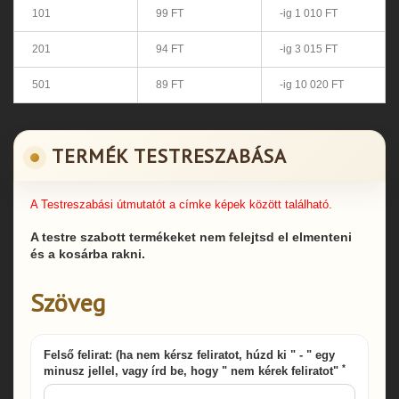
101
99 FT
-ig 1 010 FT
201
94 FT
-ig 3 015 FT
501
89 FT
-ig 10 020 FT
TERMÉK TESTRESZABÁSA
A Testreszabási útmutatót a címke képek között található.
A testre szabott termékeket nem felejtsd el elmenteni
és a kosárba rakni.
Szöveg
Felső felirat: (ha nem kérsz feliratot, húzd ki " - " egy
*
minusz jellel, vagy írd be, hogy " nem kérek feliratot"