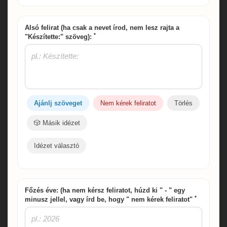
Alsó felirat (ha csak a nevet írod, nem lesz rajta a
*
"Készítette:" szöveg):
Ajánlj szöveget
Nem kérek feliratot
Törlés
🎲 Másik idézet
Idézet választó
Főzés éve: (ha nem kérsz feliratot, húzd ki " - " egy
*
minusz jellel, vagy írd be, hogy " nem kérek feliratot"