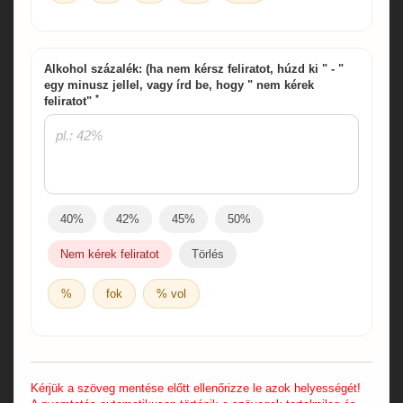
Alkohol százalék: (ha nem kérsz feliratot, húzd ki " - "
egy minusz jellel, vagy írd be, hogy " nem kérek
*
feliratot"
40%
42%
45%
50%
Nem kérek feliratot
Törlés
%
fok
% vol
Kérjük a szöveg mentése előtt ellenőrizze le azok helyességét!