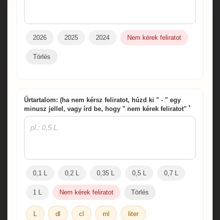
2026
2025
2024
Nem kérek feliratot
Törlés
Űrtartalom: (ha nem kérsz feliratot, húzd ki " - " egy
*
minusz jellel, vagy írd be, hogy " nem kérek feliratot"
0,1 L
0,2 L
0,35 L
0,5 L
0,7 L
1 L
Nem kérek feliratot
Törlés
L
dl
cl
ml
liter