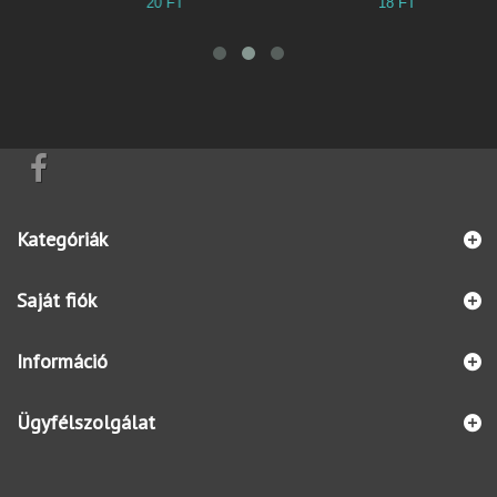
20 FT
18 FT
5
Kategóriák
Saját fiók
Információ
Ügyfélszolgálat