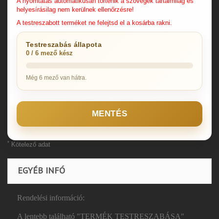
A nyomtatás automatikusan történik a szövegek tartalmilag és
helyesírásilag nem kerülnek ellenőrzésre!
A testreszabott terméket ne felejtsd el a kosárba rakni.
Testreszabás állapota
0 / 6 mező kész
Még 6 mező van hátra.
MENTÉS
*
Kötelező adat
EGYÉB INFÓ
Rendelési információ:
A lentebb található "TERMÉK TESTRESZABÁSA"