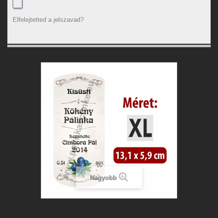
Elfelejtetted a jelszavad?
Nagyobb