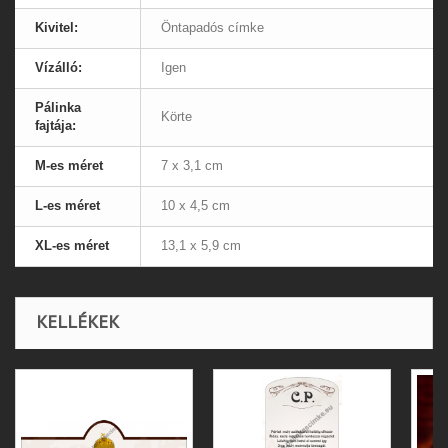
Kivitel:
Öntapadós címke
Vízálló:
Igen
Pálinka
Körte
fajtája:
M-es méret
7 x 3,1 cm
L-es méret
10 x 4,5 cm
XL-es méret
13,1 x 5,9 cm
KELLÉKEK