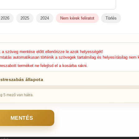
2026
2025
2024
Nem kérek feliratot
Törlés
k a szöveg mentése előtt ellenőrizze le azok helyességét!
mtatás automatikusan történik a szövegek tartalmilag és helyesírásilag nem k
reszabott terméket ne felejtsd el a kosárba rakni.
streszabás állapota
g 5 mező van hátra.
MENTÉS