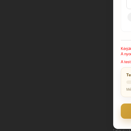
Kérjü
A nyo
A test
Te
Mé
*