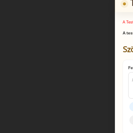
A Tes
A tes
Sz
Fe