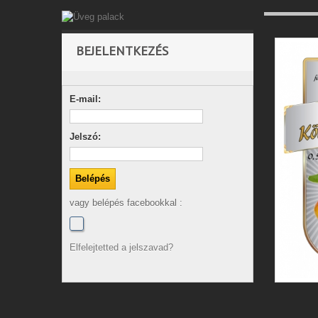
BEJELENTKEZÉS
E-mail:
Jelszó:
vagy belépés facebookkal :
Elfelejtetted a jelszavad?