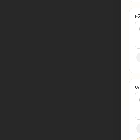
Fő
Űr