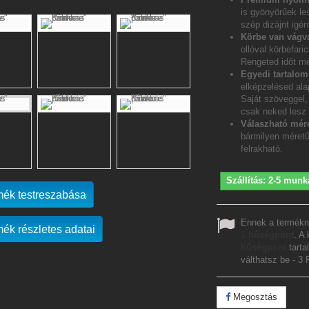
is gyönyörűek le
szép dizájnt igén
Körbe van vágv
ollóval körbefar
Rengeted időt me
Egyedi tartalo
elképzelésed ala
Saját szöveggel, 
csak neked lesz
Válaszható mére
bármilyen méretű
felrakható.
Szállítás: 2-5 munk
mék testreszabása
Ennek a termékn
mék részletes adatai
1
hűségpont
. A
hűségpont
tarta
válthatsz be -
3 
Megosztás