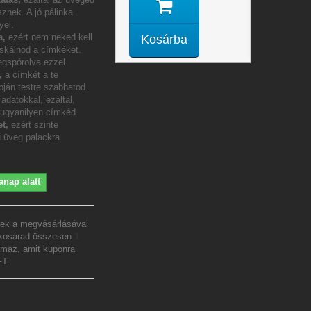
sznek. A jó pálinka
yel.
a,
ezért nem neked kell
Kosárba
icskálnod a címkéket.
gspórolva ezzel.
m,
a címkét a te
pján testre szabhatod.
adatokkal, ezáltal,
 ugyanilyen címkéd.
t,
ezért szinte
 üveg palackra
anap alatt
ek a megvásárlásával
 kosárad összesen
1
lmaz, amit kuponra
FT
.