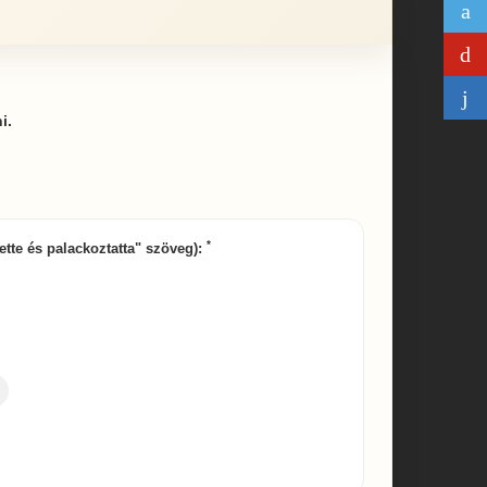
i.
*
zette és palackoztatta" szöveg):