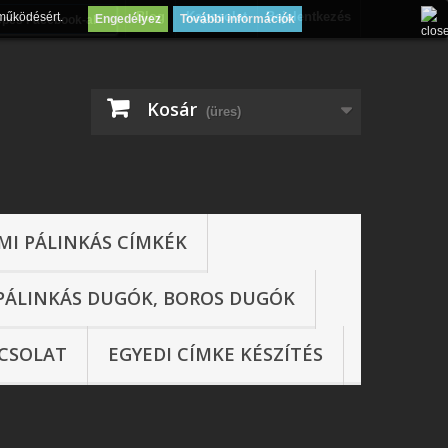
Blog
Kapcsolat
Bejelentkezés
működésért.
Engedélyez
További információk
épés Facebook-al
Kosár
(üres)
MI PÁLINKÁS CÍMKÉK
PÁLINKÁS DUGÓK, BOROS DUGÓK
CSOLAT
EGYEDI CÍMKE KÉSZÍTÉS