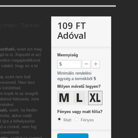
109 FT
címke - "Serene"
Adóval
sztható,
ezért ezt meg
jd te is. Képzeld el azt
Mennyiség
amikor megajándékozol
valakit, hogy ez a te
Minimális rendelési
e,
ezért nem kell
egység a termékből
5
 keverned. Nem lesz
Milyen méretű legyen?
 körülötted.
m kopik le az üvegről.
delned félévente, mint
címkéket.
ható,
ezért, ha ferdén
Fényes vagy matt fólia?
elsőre, akkor vedd
Matt
Fényes
 újra a felhelyezést.
od a címkét, nem fog
szavételnél.
atás,
ezáltal az üveged