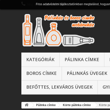
Friss adatvédelmi tájékoztatónkban megtalálod, hogya
Hívj most:
+ 36 1 430 0821
KATEGÓRIÁK
PÁLINKA CÍMKE
BOROS CÍMKE
PÁLINKÁS ÜVEGEK
BEFŐTTES, LEKVÁROS ÜVEGEK
GY
Pálinka címke
Körte pálinka címke
Körte p