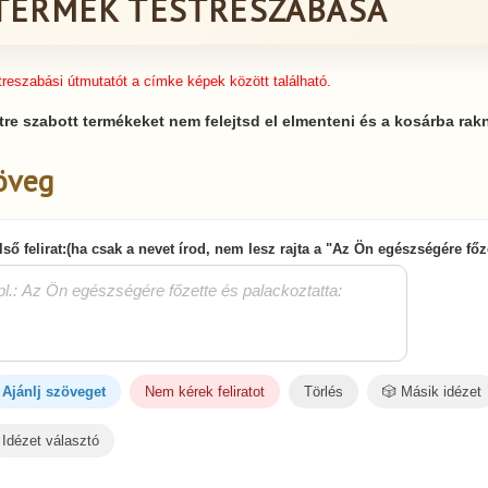
TERMÉK TESTRESZABÁSA
treszabási útmutatót a címke képek között található.
tre szabott termékeket nem felejtsd el elmenteni és a kosárba rakn
öveg
lső felirat:(ha csak a nevet írod, nem lesz rajta a "Az Ön egészségére fő
Ajánlj szöveget
Nem kérek feliratot
Törlés
🎲 Másik idézet
Idézet választó