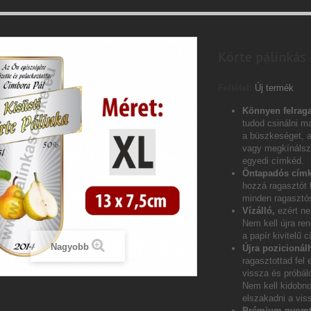
Körte pálinkás 
Feltétel:
Új termék
Könnyen felraga
tudod csinálni ma
a büszkeséget, 
vagy megkínálsz 
egyedi címkéd.
Öntapadós címk
hozzá ragasztót
minden ragasztós
Vízálló,
ezért ne
Nem kell újra ren
a papír kivitelű 
Nagyobb
Újra pozicionál
ragasztottad fel 
vissza és próbáld
Nem kell kidobn
elszakadni a vis
Prémium nyomt