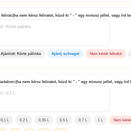
 felirat:(ha nem kérsz feliratot, húzd ki " - " egy minusz jellel, vagy írd 
Ajánlott: Körte pálinka
Ajánlj szöveget
Nem kérek feliratot
tartalom:(ha nem kérsz feliratot, húzd ki " - " egy minusz jellel, vagy írd
0,1 L
0,2 L
0,35 L
0,5 L
0,7 L
1 L
Nem kérek 