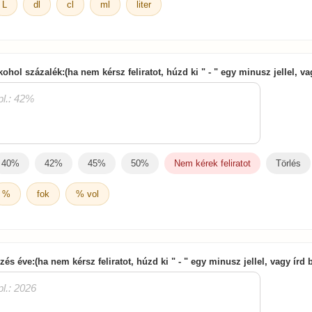
L
dl
cl
ml
liter
kohol százalék:(ha nem kérsz feliratot, húzd ki " - " egy minusz jellel, v
40%
42%
45%
50%
Nem kérek feliratot
Törlés
%
fok
% vol
zés éve:(ha nem kérsz feliratot, húzd ki " - " egy minusz jellel, vagy írd