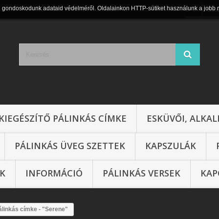
n gondoskodunk adataid védelméről. Oldalainkon HTTP-sütiket használunk a jobb 
Bel
KIEGÉSZÍTŐ PÁLINKÁS CÍMKE
ESKÜVŐI, ALKAL
PÁLINKÁS ÜVEG SZETTEK
KAPSZULÁK
IK
INFORMÁCIÓ
PÁLINKÁS VERSEK
KAP
álinkás címke - "Serene"