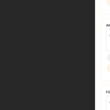
Al
Fő