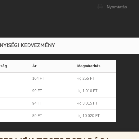
Nyomtatás
NYISÉGI KEDVEZMÉNY
iség
Ár
Megtakarítás
104 FT
-ig 255 FT
99 FT
-ig 1 010 FT
94 FT
-ig 3 015 FT
89 FT
-ig 10 020 FT