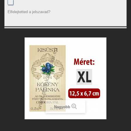
Elfelejtetted a jelszavad?
Nagyobb