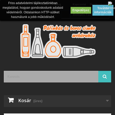
Friss adatvédelmi tájékoztatónkban
Blog
Kapcsolat
Bejelentkezés
megtalálod, hogyan gondoskodunk adataid
További
Engedélyez
védelméről. Oldalainkon HTTP-sütiket
információk
Belépés Facebook-al
használunk a jobb működésért.
Kosár
(üres)