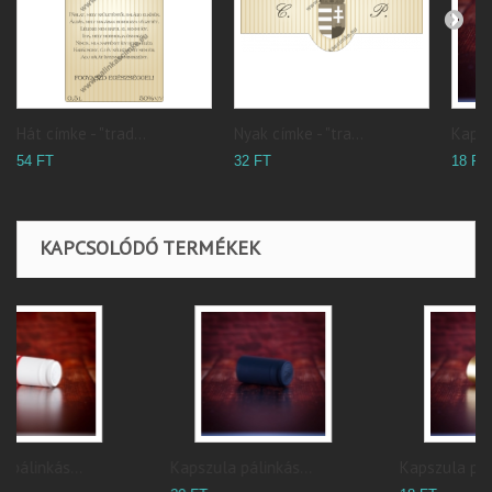
Hát címke - "trad...
Nyak címke - "tra...
Kapsz
54 FT
32 FT
18 FT
KAPCSOLÓDÓ TERMÉKEK
Kapszula pálinkás...
Kapszula pálinkás...
H