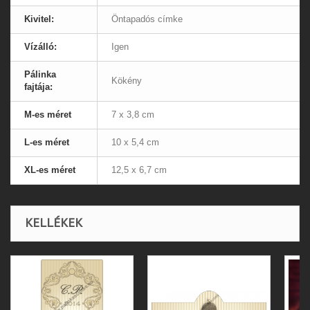
Kivitel:
Öntapadós címke
Vízálló:
Igen
Pálinka
Kökény
fajtája:
M-es méret
7 x 3,8 cm
L-es méret
10 x 5,4 cm
XL-es méret
12,5 x 6,7 cm
KELLÉKEK