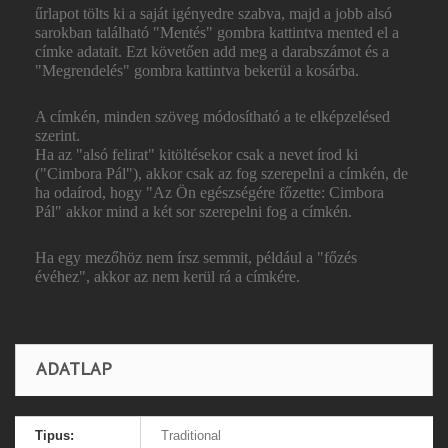
űrlapot tölts ki a saját igényedre szabva, majd a jobb alsó
sarokban található "Mentés" gombra kattintva mented el a
címke adatait. Ezt követően add meg a darabszámot és a
"Megrendelés" gombra kattintva bekerül a kosárba.
A címkén, minden szöveg módosítható a te elképzelésed
szerint.
Ha az "alsó felirat" kitöltésekor csak a nevet írod ki
("Cimbora Pál"), akkor csak az fog szerepelni a címkén, de
ha odaírod, hogy "Az Ön egészségére főzette: Cimbora
Pál" akkor mind a két sor szerepelni fog a címkén.
Ha egy mezőhöz nem írsz semmit, például a "főzés
évéhez", akkor az nem kerül rá a címkére.
ADATLAP
Tipus:
Traditional