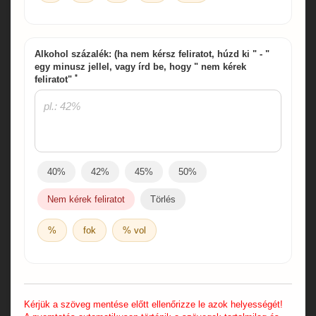
Alkohol százalék: (ha nem kérsz feliratot, húzd ki " - "
egy minusz jellel, vagy írd be, hogy " nem kérek
*
feliratot"
40%
42%
45%
50%
Nem kérek feliratot
Törlés
%
fok
% vol
Kérjük a szöveg mentése előtt ellenőrizze le azok helyességét!