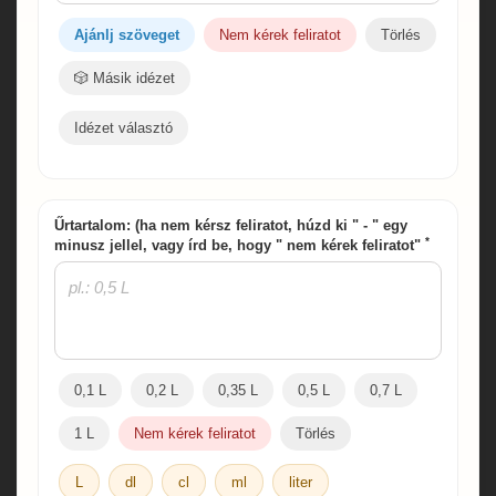
Ajánlj szöveget
Nem kérek feliratot
Törlés
🎲 Másik idézet
Idézet választó
Űrtartalom: (ha nem kérsz feliratot, húzd ki " - " egy
*
minusz jellel, vagy írd be, hogy " nem kérek feliratot"
0,1 L
0,2 L
0,35 L
0,5 L
0,7 L
1 L
Nem kérek feliratot
Törlés
L
dl
cl
ml
liter