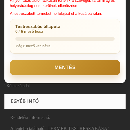
A nyomtatás automatikusan történik a szövegek tartalmilag és
helyesírásilag nem kerülnek ellenőrzésre!
A testreszabott terméket ne felejtsd el a kosárba rakni.
Testreszabás állapota
0 / 6 mező kész
Még 6 mező van hátra.
MENTÉS
*
Kötelező adat
EGYÉB INFÓ
Rendelési információ:
A lentebb található "TERMÉK TESTRESZABÁSA"