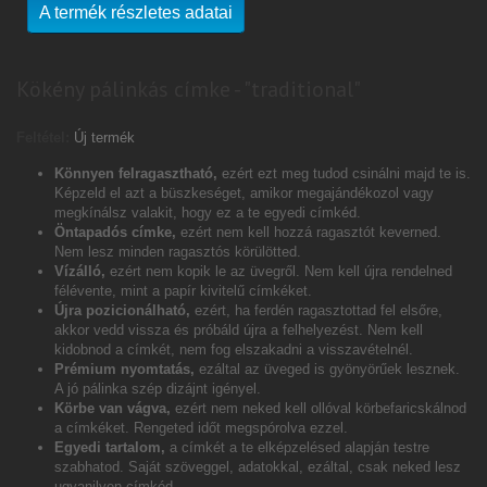
A termék részletes adatai
Kökény pálinkás címke - "traditional"
Feltétel:
Új termék
Könnyen felragasztható,
ezért ezt meg tudod csinálni majd te is.
Képzeld el azt a büszkeséget, amikor megajándékozol vagy
megkínálsz valakit, hogy ez a te egyedi címkéd.
Öntapadós címke,
ezért nem kell hozzá ragasztót keverned.
Nem lesz minden ragasztós körülötted.
Vízálló,
ezért nem kopik le az üvegről. Nem kell újra rendelned
félévente, mint a papír kivitelű címkéket.
Újra pozicionálható,
ezért, ha ferdén ragasztottad fel elsőre,
akkor vedd vissza és próbáld újra a felhelyezést. Nem kell
kidobnod a címkét, nem fog elszakadni a visszavételnél.
Prémium nyomtatás,
ezáltal az üveged is gyönyörűek lesznek.
A jó pálinka szép dizájnt igényel.
Körbe van vágva,
ezért nem neked kell ollóval körbefaricskálnod
a címkéket. Rengeted időt megspórolva ezzel.
Egyedi tartalom,
a címkét a te elképzelésed alapján testre
szabhatod. Saját szöveggel, adatokkal, ezáltal, csak neked lesz
ugyanilyen címkéd.