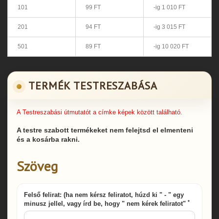
101
99 FT
-ig 1 010 FT
201
94 FT
-ig 3 015 FT
501
89 FT
-ig 10 020 FT
TERMÉK TESTRESZABÁSA
A Testreszabási útmutatót a címke képek között található.
A testre szabott termékeket nem felejtsd el elmenteni
és a kosárba rakni.
Szöveg
Felső felirat: (ha nem kérsz feliratot, húzd ki " - " egy
*
minusz jellel, vagy írd be, hogy " nem kérek feliratot"