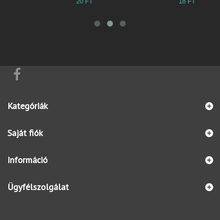
20 FT
18 FT
5
Kategóriák
Saját fiók
Információ
Ügyfélszolgálat