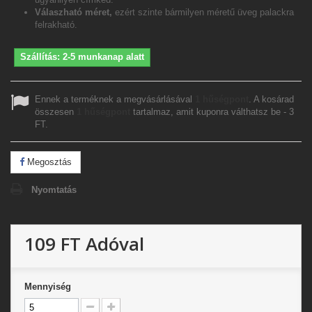
Válaszható méret,
ezért szinte bármilyen méretű üveg palackra
felrakható.
Szállítás: 2-5 munkanap alatt
Ennek a terméknek a megvásárlásával
1
hűségpont
. A kosárad
összesen
1
hűségpont
tartalmaz, amit kuponra válthatsz be -
3
FT
.
Megosztás
Nyomtatás
109 FT
Adóval
Mennyiség