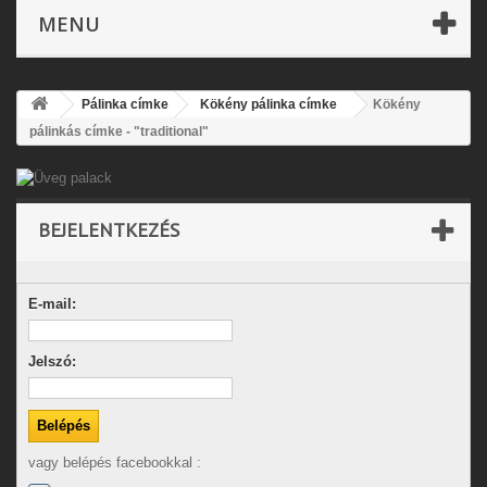
MENU
Pálinka címke
Kökény pálinka címke
Kökény
pálinkás címke - "traditional"
BEJELENTKEZÉS
E-mail:
Jelszó:
vagy belépés facebookkal :