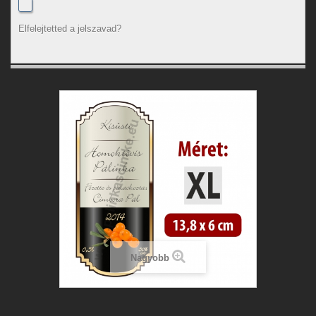
Elfelejtetted a jelszavad?
Nagyobb