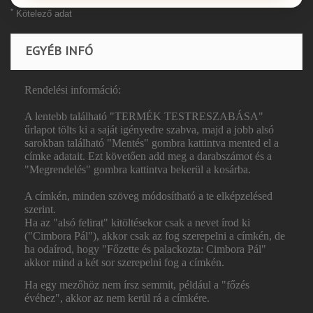
*
Kötelező adat
EGYÉB INFÓ
Rendelési információ:
A lentebb található "TERMÉK TESTRESZABÁSA"
űrlapot tölts ki a saját igényedre szabva, majd a jobb alsó
sarokban található "Mentés" gombra kattintva mented el a
címke adatait. Ezt követően add meg a darabszámot és a
"Megrendelés" gombra kattintva bekerül a kosárba.
A címkén, minden szöveg módosítható a te elképzelésed
szerint.
Ha az "alsó felirat" kitöltésekor csak a nevet írod ki
("Cimbora Pál"), akkor csak az fog szerepelni a címkén, de
ha odaírod, hogy "Főzette és palackozta: Cimbora Pál"
akkor mind a két sor szerepelni fog a címkén.
Ha egy mezőhöz nem írsz semmit, például a "főzés
évéhez", akkor az nem kerül rá a címkére.