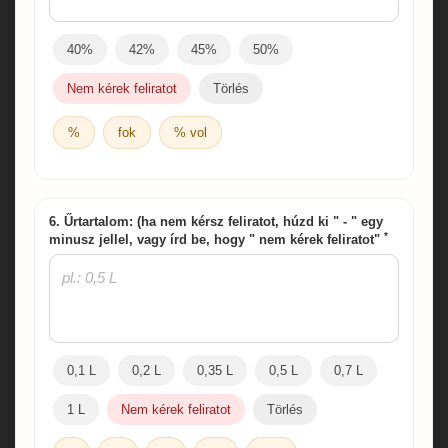
40%
42%
45%
50%
Nem kérek feliratot
Törlés
%
fok
% vol
6. Űrtartalom: (ha nem kérsz feliratot, húzd ki " - " egy
*
minusz jellel, vagy írd be, hogy " nem kérek feliratot"
0,1 L
0,2 L
0,35 L
0,5 L
0,7 L
1 L
Nem kérek feliratot
Törlés