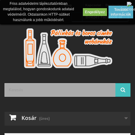
Friss adatvédelmi tájékoztatónkban
Blog
Kapcsolat
Bejelentkezés
megtalálod, hogyan gondoskodunk adataid
További
Engedélyez
védelméről. Oldalainkon HTTP-sütiket
információk
Belépés Facebook-al
használunk a jobb működésért.
Kosár
(üres)