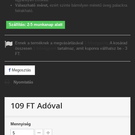
Válaszható méret,
ezért szinte bármilyen méretű üveg palackra
felrakható.
Szállítás: 2-5 munkanap alatt
Ennek a terméknek a megvásárlásával
1
hűségpont
. A kosárad
összesen
1
hűségpont
tartalmaz, amit kuponra válthatsz be -
3
FT
.
Megosztás
Nyomtatás
109 FT
Adóval
Mennyiség