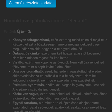
A termék részletes adatai
Homoktövis pálinkás címke - "elegant"
Feltétel:
Új termék
Könnyen felragasztható,
ezért ezt meg tudod csinálni majd te is.
Képzeld el azt a büszkeséget, amikor megajándékozol vagy
megkínálsz valakit, hogy ez a te egyedi címkéd.
Öntapadós címke,
ezért nem kell hozzá ragasztót keverned.
Nem lesz minden ragasztós körülötted.
Vízálló,
ezért nem kopik le az üvegről. Nem kell újra rendelned
félévente, mint a papír kivitelű címkéket.
Újra pozicionálható,
ezért, ha ferdén ragasztottad fel elsőre,
akkor vedd vissza és próbáld újra a felhelyezést. Nem kell
kidobnod a címkét, nem fog elszakadni a visszavételnél.
Prémium nyomtatás,
ezáltal az üveged is gyönyörűek lesznek.
A jó pálinka szép dizájnt igényel.
Körbe van vágva,
ezért nem neked kell ollóval körbefaricskálnod
a címkéket. Rengeted időt megspórolva ezzel.
Egyedi tartalom,
a címkét a te elképzelésed alapján testre
szabhatod. Saját szöveggel, adatokkal, ezáltal, csak neked lesz
ugyanilyen címkéd.