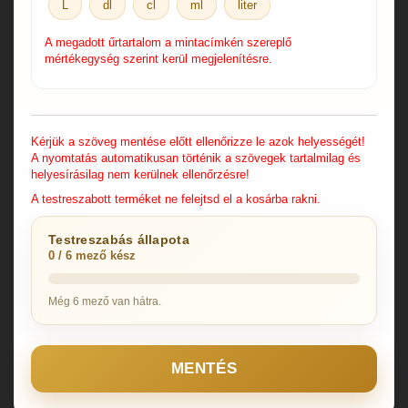
L
dl
cl
ml
liter
A megadott űrtartalom a mintacímkén szereplő
mértékegység szerint kerül megjelenítésre.
Kérjük a szöveg mentése előtt ellenőrizze le azok helyességét!
A nyomtatás automatikusan történik a szövegek tartalmilag és
helyesírásilag nem kerülnek ellenőrzésre!
A testreszabott terméket ne felejtsd el a kosárba rakni.
Testreszabás állapota
0 / 6 mező kész
Még 6 mező van hátra.
MENTÉS