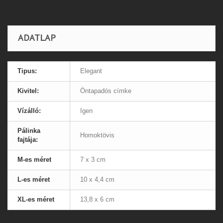
ADATLAP
Tipus:
Elegant
Kivitel:
Öntapadós címke
Vízálló:
Igen
Pálinka
Homoktövis
fajtája:
M-es méret
7 x 3 cm
L-es méret
10 x 4,4 cm
XL-es méret
13,8 x 6 cm