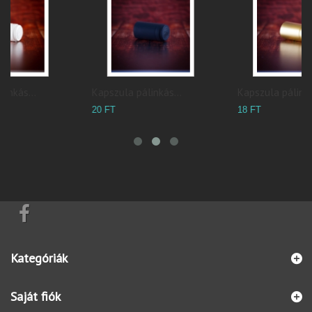
Kapszula pálinkás...
Kapszula pálinkás...
N
20 FT
18 FT
3
Kategóriák
Saját fiók