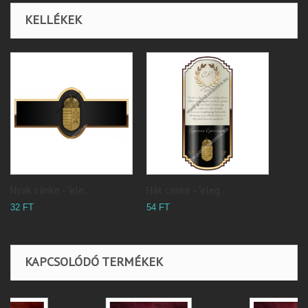
KELLÉKEK
Nyak címke - "ele...
Hát címke - "eleg...
32 FT
54 FT
KAPCSOLÓDÓ TERMÉKEK