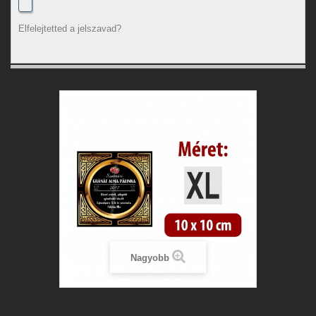
Elfelejtetted a jelszavad?
Nagyobb