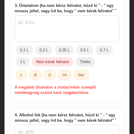
3. Űrtartalom (ha nem kérsz feliratot, húzd ki " - " egy
*
minusz jellel, vagy írd be, hogy " nem kérek feliratot"
0,1 L
0,2 L
0,35 L
0,5 L
0,7 L
1 L
Nem kérek feliratot
Törlés
L
dl
cl
ml
liter
A megadott űrtartalom a mintacímkén szereplő
mértékegység szerint kerül megjelenítésre.
4. Alkohol fok (ha nem kérsz feliratot, húzd ki " - " egy
*
minusz jellel, vagy írd be, hogy " nem kérek feliratot"