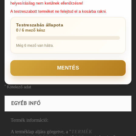
helyesírásilag nem kerülnek ellenőrzésre!
A testreszabott terméket ne felejtsd el a kosárba rakni.
Testreszabás állapota
0 / 6 mező kész
Még 6 mező van hátra.
MENTÉS
*
Kötelező adat
EGYÉB INFÓ
Termék információ:
A terméklap aljára görgetve, a "
TERMÉK