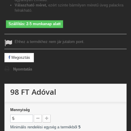
Válaszható méret,
ezért szinte bármilyen méretű üveg palackra
felrakható.
Szállítás: 2-5 munkanap alatt
Ehhez a termékhez nem jár jutalom pont.
Megosztás
Nyomtatás
98 FT
Adóval
Mennyiség
Minimális rendelési egység a termékből
5