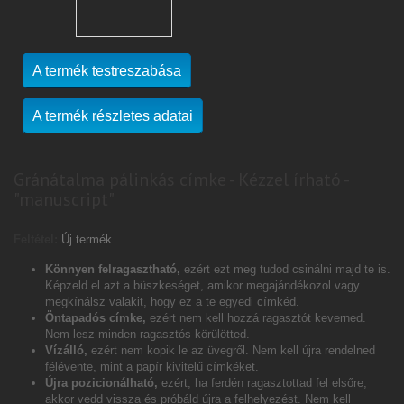
A termék testreszabása
A termék részletes adatai
Gránátalma pálinkás címke - Kézzel írható -
"manuscript"
Feltétel:
Új termék
Könnyen felragasztható,
ezért ezt meg tudod csinálni majd te is.
Képzeld el azt a büszkeséget, amikor megajándékozol vagy
megkínálsz valakit, hogy ez a te egyedi címkéd.
Öntapadós címke,
ezért nem kell hozzá ragasztót keverned.
Nem lesz minden ragasztós körülötted.
Vízálló,
ezért nem kopik le az üvegről. Nem kell újra rendelned
félévente, mint a papír kivitelű címkéket.
Újra pozicionálható,
ezért, ha ferdén ragasztottad fel elsőre,
akkor vedd vissza és próbáld újra a felhelyezést. Nem kell