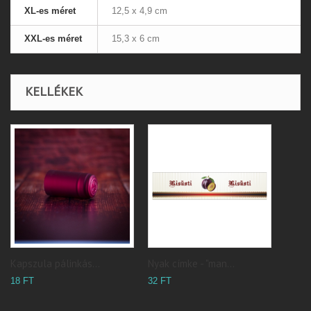
XL-es méret
12,5 x 4,9 cm
XXL-es méret
15,3 x 6 cm
KELLÉKEK
Kapszula pálinkás...
Nyak címke - "man...
18 FT
32 FT