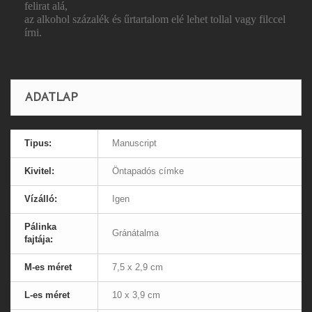
felirat alá,
az alkohol százalék és űrtartalom elé lehet tollal vagy filccel
írni.
ADATLAP
Tipus:
Manuscript
Kivitel:
Öntapadós címke
Vízálló:
Igen
Pálinka
Gránátalma
fajtája:
M-es méret
7,5 x 2,9 cm
L-es méret
10 x 3,9 cm