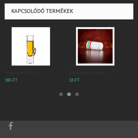
KAPCSOLÓDÓ TERMÉKEK
Kapszula pálinkás...
Kapszula pálinkás...
20 FT
18 FT