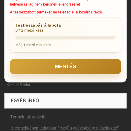
helyesírásilag nem kerülnek ellenőrzésre!
A testreszabott terméket ne felejtsd el a kosárba rakni.
Testreszabás állapota
0 / 1 mező kész
Még 1 mező van hátra.
MENTÉS
*
Kötelező adat
EGYÉB INFÓ
Termék információ:
A termékképen láthatóan "Az Ön egészségére palackozta:"