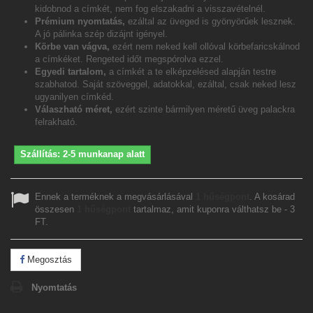
kidobnod a címkét, nem fog elszakadni a visszavételnél.
Prémium nyomtatás,
ezáltal az üveged is gyönyörűek lesznek.
A jó pálinka szép dizájnt igényel.
Körbe van vágva,
ezért nem neked kell ollóval körbefaricskálnod
a címkéket. Rengeted időt megspórolva ezzel.
Egyedi tartalom,
a címkét a te elképzelésed alapján testre
szabhatod. Saját szöveggel, adatokkal, ezáltal, csak neked lesz
ugyanilyen címkéd.
Válaszható méret,
ezért szinte bármilyen méretű üveg palackra
felrakható.
Szállítás: 2-5 munkanap alatt
Ennek a terméknek a megvásárlásával
1
hűségpont
. A kosárad
összesen
1
hűségpont
tartalmaz, amit kuponra válthatsz be -
3
FT
.
Megosztás
Nyomtatás