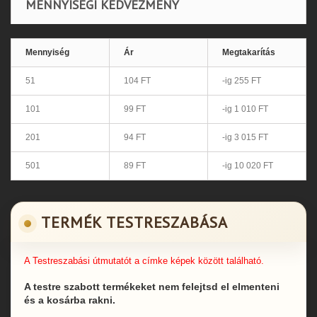
MENNYISÉGI KEDVEZMÉNY
Mennyiség
Ár
Megtakarítás
51
104 FT
-ig 255 FT
101
99 FT
-ig 1 010 FT
201
94 FT
-ig 3 015 FT
501
89 FT
-ig 10 020 FT
TERMÉK TESTRESZABÁSA
A Testreszabási útmutatót a címke képek között található.
A testre szabott termékeket nem felejtsd el elmenteni
és a kosárba rakni.