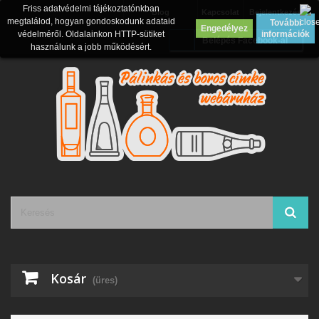
Friss adatvédelmi tájékoztatónkban
Blog
Kapcsolat
Bejelentkezés
megtalálod, hogyan gondoskodunk adataid
További
Engedélyez
védelméről. Oldalainkon HTTP-sütiket
információk
Belépés Facebook-al
használunk a jobb működésért.
Kosár
(üres)