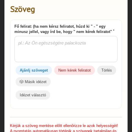
Szöveg
Fő felirat: (ha nem kérsz feliratot, húzd ki " - " egy
*
minusz jellel, vagy írd be, hogy " nem kérek feliratot"
Ajánlj szöveget
Nem kérek feliratot
Törlés
🎲 Másik idézet
Idézet választó
Kérjük a szöveg mentése előtt ellenőrizze le azok helyességét!
A nyomtatás automatikusan történik a szövegek tartalmilag és