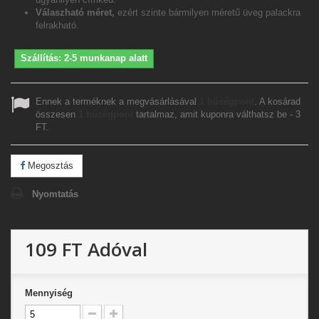
Válaszható méret,
ezért szinte bármilyen méretű üveg palackra
felrakható.
Szállítás: 2-5 munkanap alatt
Ennek a terméknek a megvásárlásával
1
hűségpont
. A kosárad
összesen
1
hűségpont
tartalmaz, amit kuponra válthatsz be -
3
FT
.
Megosztás
Nyomtatás
109 FT
Adóval
Mennyiség