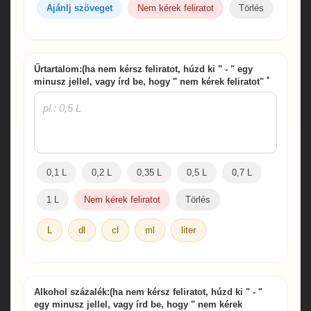
Ajánlj szöveget
Nem kérek feliratot
Törlés
Űrtartalom:(ha nem kérsz feliratot, húzd ki " - " egy
*
minusz jellel, vagy írd be, hogy " nem kérek feliratot"
0,1 L
0,2 L
0,35 L
0,5 L
0,7 L
1 L
Nem kérek feliratot
Törlés
L
dl
cl
ml
liter
Alkohol százalék:(ha nem kérsz feliratot, húzd ki " - "
egy minusz jellel, vagy írd be, hogy " nem kérek