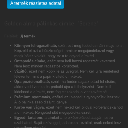
A termék részletes adatai
Golden alma pálinkás címke - "Serene"
Feltétel:
Új termék
Könnyen felragasztható,
ezért ezt meg tudod csinálni majd te is.
Képzeld el azt a büszkeséget, amikor megajándékozol vagy
megkínálsz valakit, hogy ez a te egyedi címkéd.
Öntapadós címke,
ezért nem kell hozzá ragasztót keverned.
Nem lesz minden ragasztós körülötted.
Vízálló,
ezért nem kopik le az üvegről. Nem kell újra rendelned
félévente, mint a papír kivitelű címkéket.
Újra pozicionálható,
ezért, ha ferdén ragasztottad fel elsőre,
akkor vedd vissza és próbáld újra a felhelyezést. Nem kell
kidobnod a címkét, nem fog elszakadni a visszavételnél.
Prémium nyomtatás,
ezáltal az üveged is gyönyörűek lesznek.
A jó pálinka szép dizájnt igényel.
Körbe van vágva,
ezért nem neked kell ollóval körbefaricskálnod
a címkéket. Rengeted időt megspórolva ezzel.
Egyedi tartalom,
a címkét a te elképzelésed alapján testre
szabhatod. Saját szöveggel, adatokkal, ezáltal, csak neked lesz
ugyanilyen címkéd.