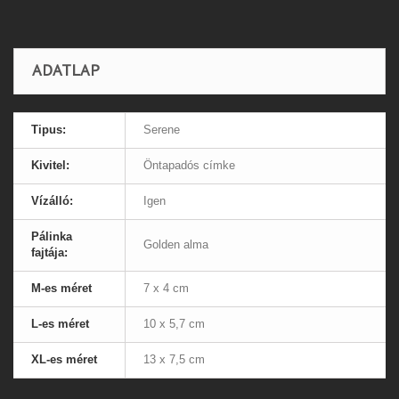
ADATLAP
Tipus:
Serene
Kivitel:
Öntapadós címke
Vízálló:
Igen
Pálinka
Golden alma
fajtája:
M-es méret
7 x 4 cm
L-es méret
10 x 5,7 cm
XL-es méret
13 x 7,5 cm