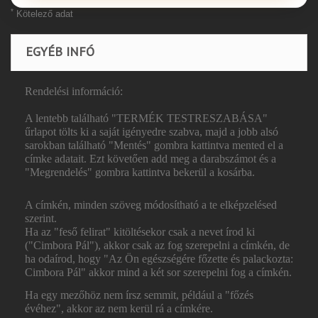
*
Kötelező adat
EGYÉB INFÓ
Rendelési információ:
A lentebb található "TERMÉK TESTRESZABÁSA"
űrlapot tölts ki a saját igényedre szabva, majd a jobb alsó
sarokban található "Mentés" gombra kattintva mented el a
címke adatait. Ezt követően add meg a darabszámot és a
"Megrendelés" gombra kattintva bekerül a kosárba.
A címkén, minden szöveg módosítható a te elképzelésed
szerint.
Ha az "feső felirat" kitöltésekor csak a nevet írod ki
("Cimbora Pál"), akkor csak az fog szerepelni a címkén, de
ha odaírod, hogy "Az Ön egészségére főzette és palackozta:
Cimbora Pál" akkor mind a két sor szerepelni fog a címkén.
Ha egy mezőhöz nem írsz semmit, például a "főzés
évéhez", akkor az nem kerül rá a címkére.