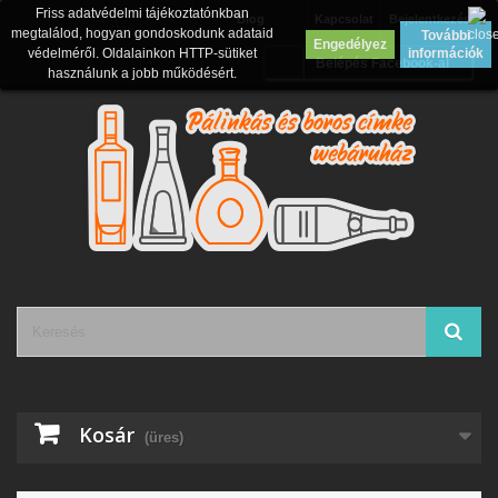
Friss adatvédelmi tájékoztatónkban
Blog
Kapcsolat
Bejelentkezés
megtalálod, hogyan gondoskodunk adataid
További
Engedélyez
védelméről. Oldalainkon HTTP-sütiket
információk
Belépés Facebook-al
használunk a jobb működésért.
Kosár
(üres)