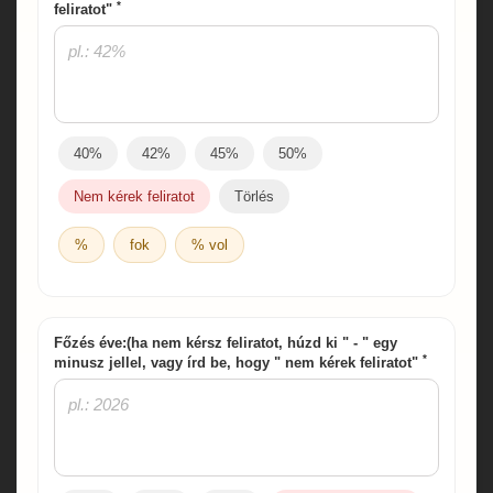
*
feliratot"
40%
42%
45%
50%
Nem kérek feliratot
Törlés
%
fok
% vol
Főzés éve:(ha nem kérsz feliratot, húzd ki " - " egy
*
minusz jellel, vagy írd be, hogy " nem kérek feliratot"