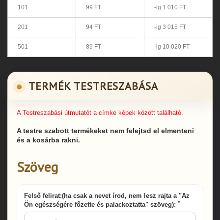
101
99 FT
-ig 1 010 FT
201
94 FT
-ig 3 015 FT
501
89 FT
-ig 10 020 FT
TERMÉK TESTRESZABÁSA
A Testreszabási útmutatót a címke képek között található.
A testre szabott termékeket nem felejtsd el elmenteni
és a kosárba rakni.
Szöveg
Felső felirat:(ha csak a nevet írod, nem lesz rajta a "Az
*
Ön egészségére főzette és palackoztatta" szöveg):