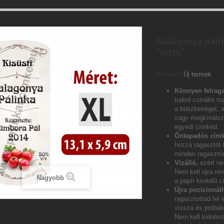
Galagonya páli
"retro"
Feltétel:
Új termék
Könnyen felraga
tudod csinálni ma
a büszkeséget, 
vagy megkínálsz 
egyedi címkéd.
Öntapadós címk
hozzá ragasztót
minden ragasztós
Vízálló,
ezért ne
Nem kell újra ren
Nagyobb
a papír kivitelű 
Újra pozicionál
ragasztottad fel 
vissza és próbáld
Nem kell kidobn