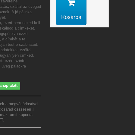
szavételnél.
atás,
ezáltal az üveged
sznek. A jó pálinka
Kosárba
yel.
a,
ezért nem neked kell
icskálnod a címkéket.
gspórolva ezzel.
m,
a címkét a te
pján testre szabhatod.
adatokkal, ezáltal,
 ugyanilyen címkéd.
t,
ezért szinte
 üveg palackra
anap alatt
ek a megvásárlásával
 kosárad összesen
1
lmaz, amit kuponra
FT
.