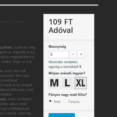
109 FT
nkás címke -
Adóval
Mennyiség
sztható,
ezért ezt meg
jd te is. Képzeld el azt
amikor megajándékozol
valakit, hogy ez a te
Minimális rendelési
egység a termékből
5
e,
ezért nem kell
Milyen méretű legyen?
 keverned. Nem lesz
 körülötted.
m kopik le az üvegről.
delned félévente, mint
címkéket.
Fényes vagy matt fólia?
ható,
ezért, ha ferdén
Matt
Fényes
elsőre, akkor vedd
 újra a felhelyezést.
od a címkét, nem fog