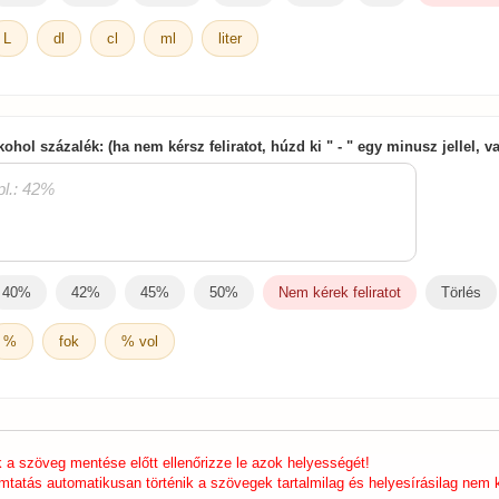
L
dl
cl
ml
liter
kohol százalék: (ha nem kérsz feliratot, húzd ki " - " egy minusz jellel, v
40%
42%
45%
50%
Nem kérek feliratot
Törlés
%
fok
% vol
k a szöveg mentése előtt ellenőrizze le azok helyességét!
mtatás automatikusan történik a szövegek tartalmilag és helyesírásilag nem k