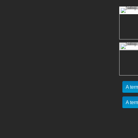
A ter
A ter