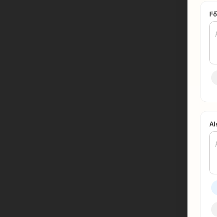
Fő
Al