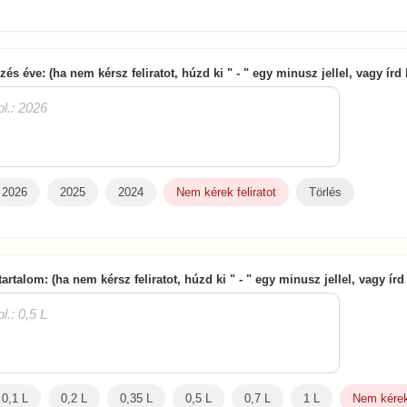
zés éve: (ha nem kérsz feliratot, húzd ki " - " egy minusz jellel, vagy írd
2026
2025
2024
Nem kérek feliratot
Törlés
tartalom: (ha nem kérsz feliratot, húzd ki " - " egy minusz jellel, vagy ír
0,1 L
0,2 L
0,35 L
0,5 L
0,7 L
1 L
Nem kérek 