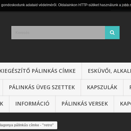
n gondoskodunk adataid védelméről. Oldalainkon HTTP-sütiket használunk a jobb 
Bel
KIEGÉSZÍTŐ PÁLINKÁS CÍMKE
ESKÜVŐI, ALKAL
PÁLINKÁS ÜVEG SZETTEK
KAPSZULÁK
IK
INFORMÁCIÓ
PÁLINKÁS VERSEK
KAP
lagonya pálinkás címke - "retro"