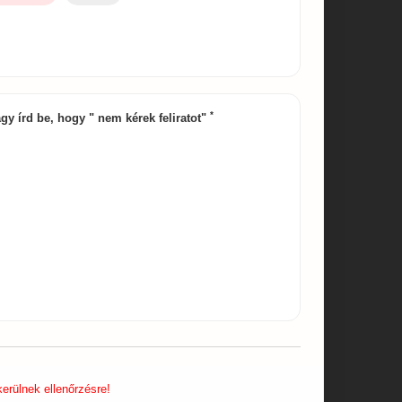
*
agy írd be, hogy " nem kérek feliratot"
erülnek ellenőrzésre!