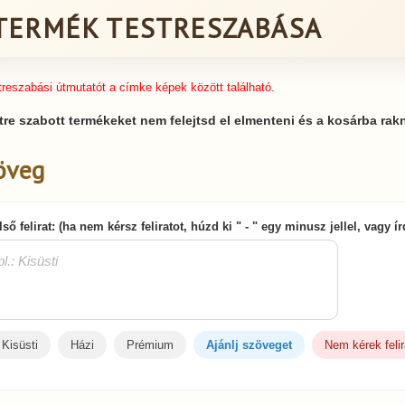
TERMÉK TESTRESZABÁSA
treszabási útmutatót a címke képek között található.
tre szabott termékeket nem felejtsd el elmenteni és a kosárba rakn
öveg
lső felirat: (ha nem kérsz feliratot, húzd ki " - " egy minusz jellel, vagy 
Kisüsti
Házi
Prémium
Ajánlj szöveget
Nem kérek felir