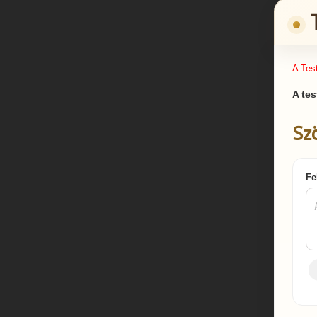
A Tes
A tes
Sz
Fe