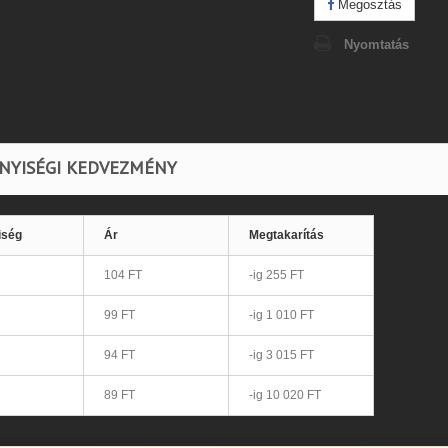
Megosztás
Nyomtatás
NYISÉGI KEDVEZMÉNY
iség
Ár
Megtakarítás
104 FT
-ig 255 FT
99 FT
-ig 1 010 FT
94 FT
-ig 3 015 FT
89 FT
-ig 10 020 FT