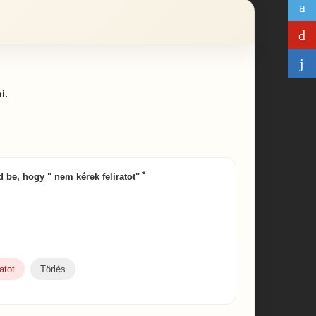
i.
*
írd be, hogy " nem kérek feliratot"
atot
Törlés