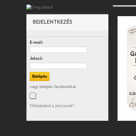
BEJELENTKEZÉS
E-mail:
Jelszó:
vagy belépés facebookkal :
Elfelejtetted a jelszavad?