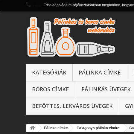
Friss adatvédelmi tájékoztatónkban megtalálod, hogya
Hívj most:
+ 36 1 430 0821
KATEGÓRIÁK
PÁLINKA CÍMKE
BOROS CÍMKE
PÁLINKÁS ÜVEGEK
BEFŐTTES, LEKVÁROS ÜVEGEK
GY
Pálinka címke
Galagonya pálinka címke
Ga