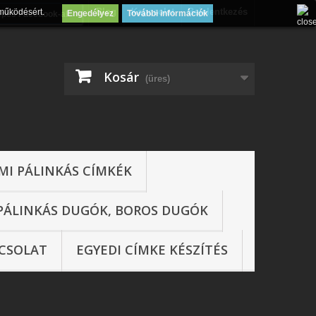
Blog
Kapcsolat
Bejelentkezés
működésért.
Engedélyez
További információk
épés Facebook-al
Kosár
(üres)
MI PÁLINKÁS CÍMKÉK
PÁLINKÁS DUGÓK, BOROS DUGÓK
CSOLAT
EGYEDI CÍMKE KÉSZÍTÉS