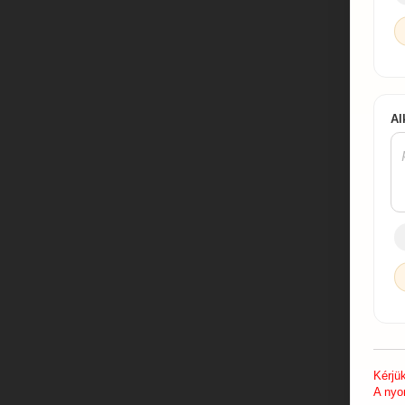
Al
Kérjü
A nyo