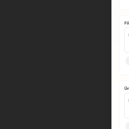
Fő
Űr