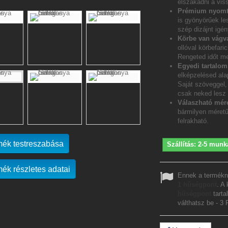
elszakadni a vis
Prémium nyomt
is gyönyörűek le
szép dizájnt igén
Körbe van vágv
ollóval körbefar
Rengeted időt me
Egyedi tartalo
elképzelésed ala
Saját szöveggel, 
csak neked lesz
Válaszható mére
bármilyen méretű
felrakható.
mék testreszabása
Szállítás: 2-5 munk
mék részletes adatai
Ennek a termékn
1
hűségpont
. A
hűségpont
tarta
válthatsz be -
3 