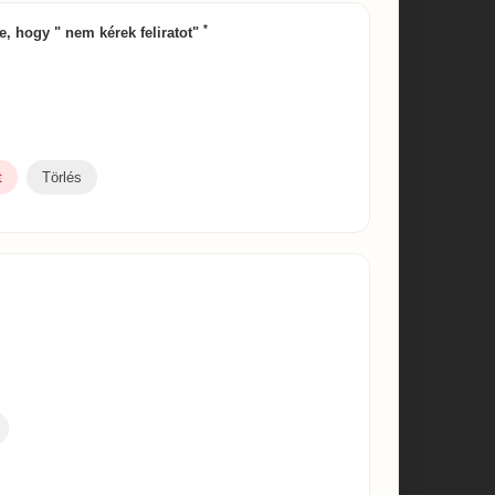
*
 be, hogy " nem kérek feliratot"
t
Törlés