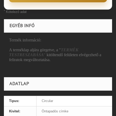
*
Kötelező adat
EGYÉB INFÓ
Termék információ:
A terméklap aljára görgetve, a "
TERMÉK
TESTRESZABÁSA
"
kitöltendő felületen elvégezhető a
feliratok megváltoztatása.
ADATLAP
Tipus:
Circular
Kivitel:
Öntapadós címke