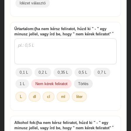
Idézet választó
Űrtartalom:(ha nem kérsz feliratot, húzd ki " - " egy
*
minusz jellel, vagy írd be, hogy " nem kérek feliratot"
0,1 L
0,2 L
0,35 L
0,5 L
0,7 L
1 L
Nem kérek feliratot
Törlés
L
dl
cl
ml
liter
Alkohol fok:(ha nem kérsz feliratot, húzd ki " - " egy
*
minusz jellel, vagy írd be, hogy " nem kérek feliratot"