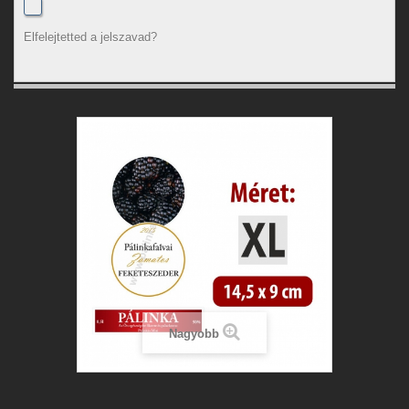
Elfelejtetted a jelszavad?
Nagyobb