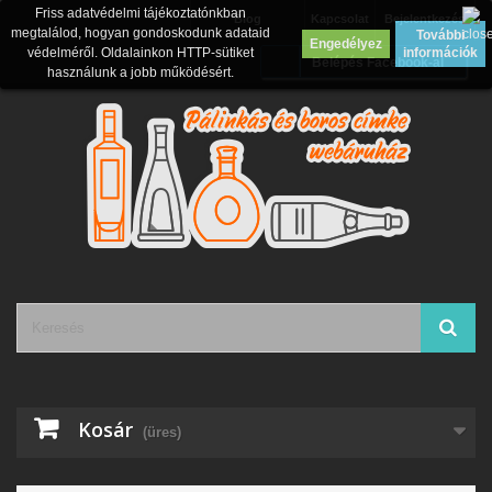
Friss adatvédelmi tájékoztatónkban
Blog
Kapcsolat
Bejelentkezés
megtalálod, hogyan gondoskodunk adataid
További
Engedélyez
védelméről. Oldalainkon HTTP-sütiket
információk
Belépés Facebook-al
használunk a jobb működésért.
Kosár
(üres)