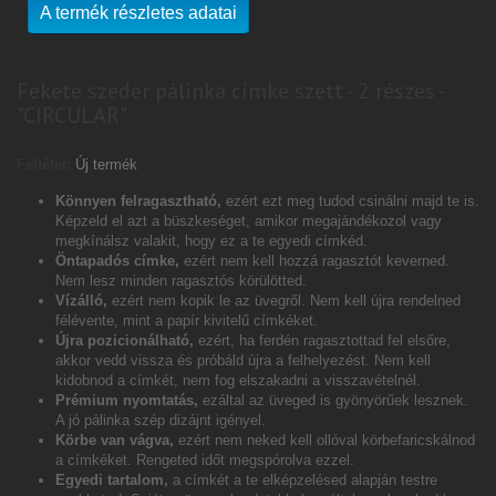
A termék részletes adatai
Fekete szeder pálinka címke szett - 2 részes -
"CIRCULAR"
Feltétel:
Új termék
Könnyen felragasztható,
ezért ezt meg tudod csinálni majd te is.
Képzeld el azt a büszkeséget, amikor megajándékozol vagy
megkínálsz valakit, hogy ez a te egyedi címkéd.
Öntapadós címke,
ezért nem kell hozzá ragasztót keverned.
Nem lesz minden ragasztós körülötted.
Vízálló,
ezért nem kopik le az üvegről. Nem kell újra rendelned
félévente, mint a papír kivitelű címkéket.
Újra pozicionálható,
ezért, ha ferdén ragasztottad fel elsőre,
akkor vedd vissza és próbáld újra a felhelyezést. Nem kell
kidobnod a címkét, nem fog elszakadni a visszavételnél.
Prémium nyomtatás,
ezáltal az üveged is gyönyörűek lesznek.
A jó pálinka szép dizájnt igényel.
Körbe van vágva,
ezért nem neked kell ollóval körbefaricskálnod
a címkéket. Rengeted időt megspórolva ezzel.
Egyedi tartalom,
a címkét a te elképzelésed alapján testre