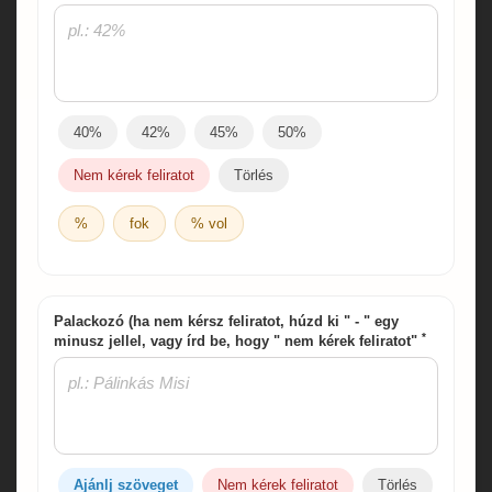
40%
42%
45%
50%
Nem kérek feliratot
Törlés
%
fok
% vol
Palackozó (ha nem kérsz feliratot, húzd ki " - " egy
*
minusz jellel, vagy írd be, hogy " nem kérek feliratot"
Ajánlj szöveget
Nem kérek feliratot
Törlés