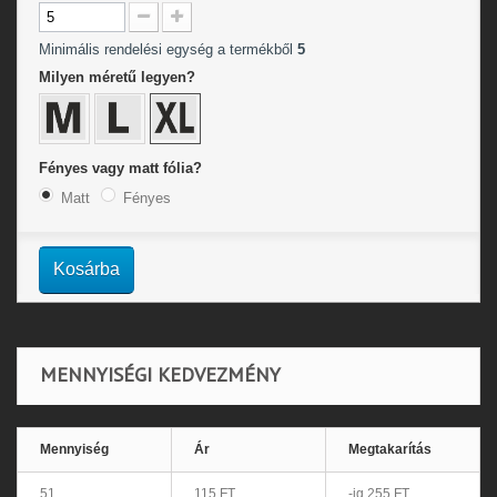
Minimális rendelési egység a termékből
5
Milyen méretű legyen?
Fényes vagy matt fólia?
Matt
Fényes
Kosárba
MENNYISÉGI KEDVEZMÉNY
Mennyiség
Ár
Megtakarítás
51
115 FT
-ig 255 FT