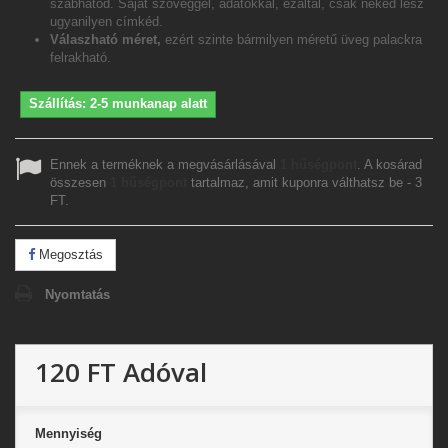
szabhatod. Saját szöveggel, adatokkal, ezáltal, csak neked lesz
ugyanilyen címkéd.
Válaszható méret,
ezért szinte bármilyen méretű üveg palackra
felrakható.
Szállítás: 2-5 munkanap alatt
Ennek a terméknek a megvásárlásával
1
hűségpont
. A kosárad
összesen
1
hűségpont
tartalmaz, amit kuponra válthatsz be -
3
FT
.
Megosztás
Nyomtatás
120 FT
Adóval
Mennyiség