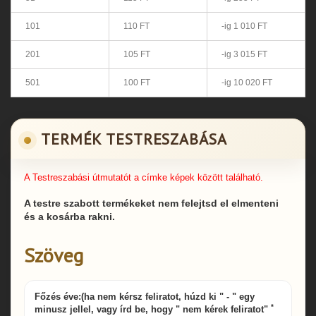
101
110 FT
-ig 1 010 FT
201
105 FT
-ig 3 015 FT
501
100 FT
-ig 10 020 FT
TERMÉK TESTRESZABÁSA
A Testreszabási útmutatót a címke képek között található.
A testre szabott termékeket nem felejtsd el elmenteni
és a kosárba rakni.
Szöveg
Főzés éve:(ha nem kérsz feliratot, húzd ki " - " egy
*
minusz jellel, vagy írd be, hogy " nem kérek feliratot"