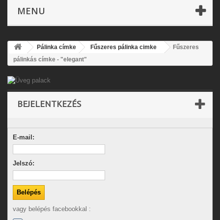
MENU
Pálinka címke
Fűszeres pálinka cimke
Fűszeres
pálinkás címke - "elegant"
BEJELENTKEZÉS
E-mail:
Jelszó:
vagy belépés facebookkal :