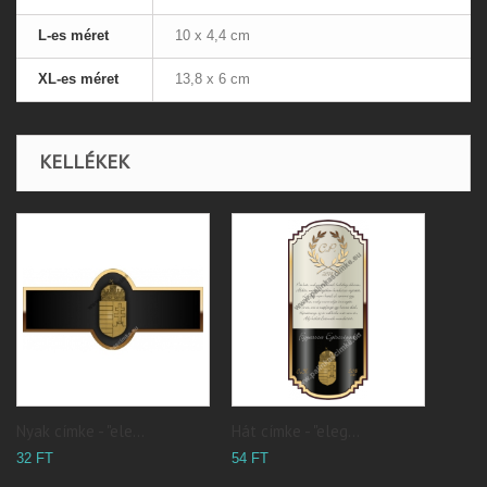
L-es méret
10 x 4,4 cm
XL-es méret
13,8 x 6 cm
KELLÉKEK
Nyak címke - "ele...
Hát címke - "eleg...
32 FT
54 FT