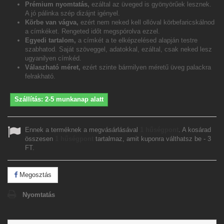
Prémium nyomtatás,
ezáltal az üveged is gyönyörűek lesznek.
A jó pálinka szép dizájnt igényel.
Körbe van vágva,
ezért nem neked kell ollóval körbefaricskálnod
a címkéket. Rengeted időt megspórolva ezzel.
Egyedi tartalom,
a címkét a te elképzelésed alapján testre
szabhatod. Saját szöveggel, adatokkal, ezáltal, csak neked lesz
ugyanilyen címkéd.
Válaszható méret,
ezért szinte bármilyen méretű üveg palackra
felrakható.
Szállítás: 2-5 munkanap alatt
Ennek a terméknek a megvásárlásával
1
hűségpont
. A kosárad
összesen
1
hűségpont
tartalmaz, amit kuponra válthatsz be -
3
FT
.
Megosztás
Nyomtatás