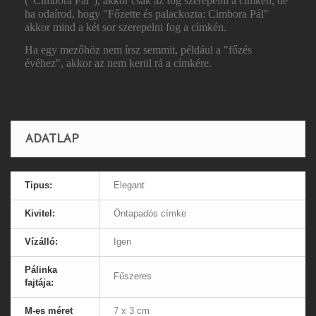
("Cimbora Pál"), akkor csak az fog szerepelni a címkén, de
ha odaírod, hogy "Főzette és palackozta: Cimbora Pál"
akkor mind a két sor szerepelni fog a címkén.
Ha egy mezőhöz nem írsz semmit, például a "főzés
évéhez", akkor az nem kerül rá a címkére.
ADATLAP
Tipus:
Elegant
Kivitel:
Öntapadós címke
Vízálló:
Igen
Pálinka
Fűszeres
fajtája:
M-es méret
7 x 3 cm