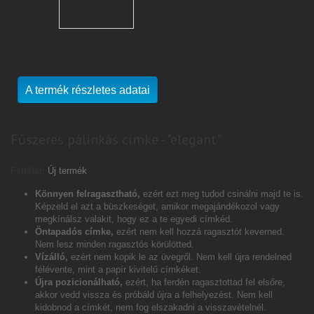
A termék részletes adatai
Fűszeres pálinkás címke - "elegant"
Feltétel:
Új termék
Könnyen felragasztható,
ezért ezt meg tudod csinálni majd te is.
Képzeld el azt a büszkeséget, amikor megajándékozol vagy
megkínálsz valakit, hogy ez a te egyedi címkéd.
Öntapadós címke,
ezért nem kell hozzá ragasztót keverned.
Nem lesz minden ragasztós körülötted.
Vízálló,
ezért nem kopik le az üvegről. Nem kell újra rendelned
félévente, mint a papír kivitelű címkéket.
Újra pozicionálható,
ezért, ha ferdén ragasztottad fel elsőre,
akkor vedd vissza és próbáld újra a felhelyezést. Nem kell
kidobnod a címkét, nem fog elszakadni a visszavételnél.