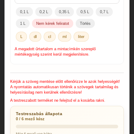
0,1 L
0,2 L
0,35 L
0,5 L
0,7 L
1 L
Nem kérek feliratot
Törlés
L
dl
cl
ml
liter
A megadott űrtartalom a mintacímkén szereplő
mértékegység szerint kerül megjelenítésre.
Kérjük a szöveg mentése előtt ellenőrizze le azok helyességét!
A nyomtatás automatikusan történik a szövegek tartalmilag és
helyesírásilag nem kerülnek ellenőrzésre!
A testreszabott terméket ne felejtsd el a kosárba rakni.
Testreszabás állapota
0 / 6 mező kész
Még 6 mező van hátra.