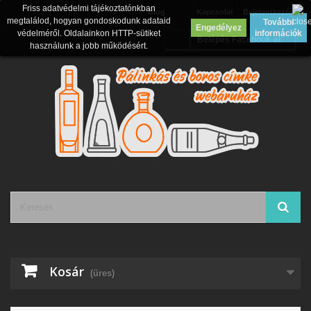
Friss adatvédelmi tájékoztatónkban
Blog
Kapcsolat
Bejelentkezés
megtalálod, hogyan gondoskodunk adataid
További
Engedélyez
védelméről. Oldalainkon HTTP-sütiket
információk
Belépés Facebook-al
használunk a jobb működésért.
Kosár
(üres)