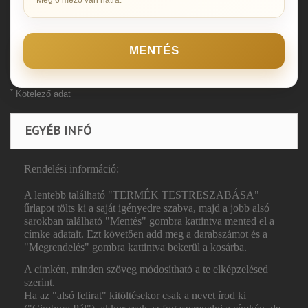
MENTÉS
*
Kötelező adat
EGYÉB INFÓ
Rendelési információ:
A lentebb található "TERMÉK TESTRESZABÁSA"
űrlapot tölts ki a saját igényedre szabva, majd a jobb alsó
sarokban található "Mentés" gombra kattintva mented el a
címke adatait. Ezt követően add meg a darabszámot és a
"Megrendelés" gombra kattintva bekerül a kosárba.
A címkén, minden szöveg módosítható a te elképzelésed
szerint.
Ha az "alsó felirat" kitöltésekor csak a nevet írod ki