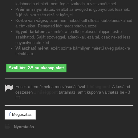
kidobnod a címkét, nem fog elszakadni a visszavételnél.
Prémium nyomtatás,
ezáltal az üveged is gyönyörűek lesznek.
A jó pálinka szép dizájnt igényel.
Körbe van vágva,
ezért nem neked kell ollóval körbefaricskálnod
a címkéket. Rengeted időt megspórolva ezzel.
Egyedi tartalom,
a címkét a te elképzelésed alapján testre
szabhatod. Saját szöveggel, adatokkal, ezáltal, csak neked lesz
ugyanilyen címkéd.
Válaszható méret,
ezért szinte bármilyen méretű üveg palackra
felrakható.
Szállítás: 2-5 munkanap alatt
Ennek a terméknek a megvásárlásával
1
hűségpont
. A kosárad
összesen
1
hűségpont
tartalmaz, amit kuponra válthatsz be -
3
FT
.
Megosztás
Nyomtatás