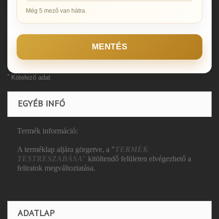
Még 5 mező van hátra.
MENTÉS
*
Kötelező adat
EGYÉB INFÓ
Termék információ:
A terméklap aljára görgetve, a "
TERMÉK
TESTRESZABÁSA
"
kitöltendő felületen elvégezhető a
feliratok megváltoztatása.
ADATLAP