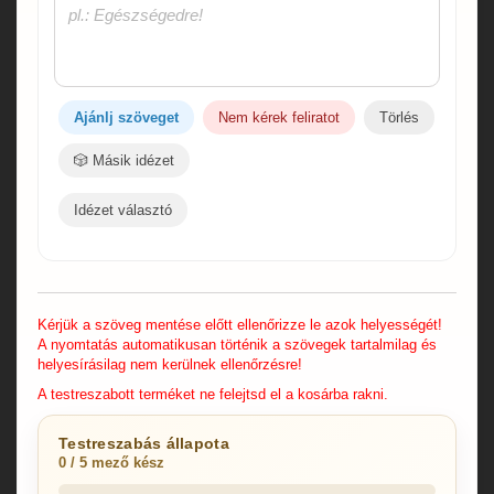
Ajánlj szöveget
Nem kérek feliratot
Törlés
🎲 Másik idézet
Idézet választó
Kérjük a szöveg mentése előtt ellenőrizze le azok helyességét!
A nyomtatás automatikusan történik a szövegek tartalmilag és
helyesírásilag nem kerülnek ellenőrzésre!
A testreszabott terméket ne felejtsd el a kosárba rakni.
Testreszabás állapota
0 / 5 mező kész