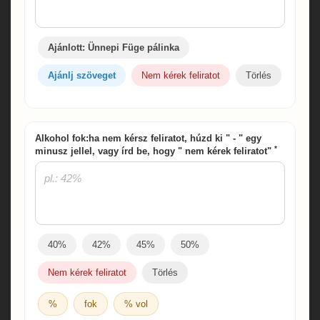
Ajánlott: Ünnepi Füge pálinka
Ajánlj szöveget
Nem kérek feliratot
Törlés
Alkohol fok:ha nem kérsz feliratot, húzd ki " - " egy
*
minusz jellel, vagy írd be, hogy " nem kérek feliratot"
40%
42%
45%
50%
Nem kérek feliratot
Törlés
%
fok
% vol