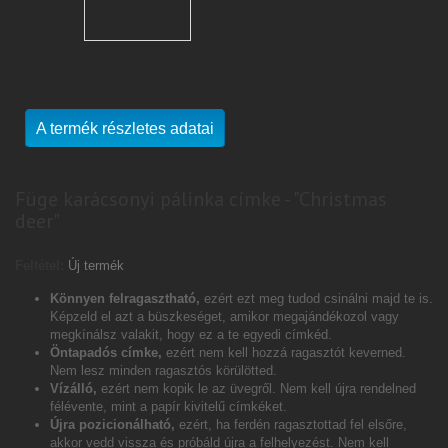
A termék részletes adatai
Füge karácsonyi pálinka címke - "Christmas
deer"
Feltétel:
Új termék
Könnyen felragasztható,
ezért ezt meg tudod csinálni majd te is.
Képzeld el azt a büszkeséget, amikor megajándékozol vagy
megkínálsz valakit, hogy ez a te egyedi címkéd.
Öntapadós címke,
ezért nem kell hozzá ragasztót keverned.
Nem lesz minden ragasztós körülötted.
Vízálló,
ezért nem kopik le az üvegről. Nem kell újra rendelned
félévente, mint a papír kivitelű címkéket.
Újra pozicionálható,
ezért, ha ferdén ragasztottad fel elsőre,
akkor vedd vissza és próbáld újra a felhelyezést. Nem kell