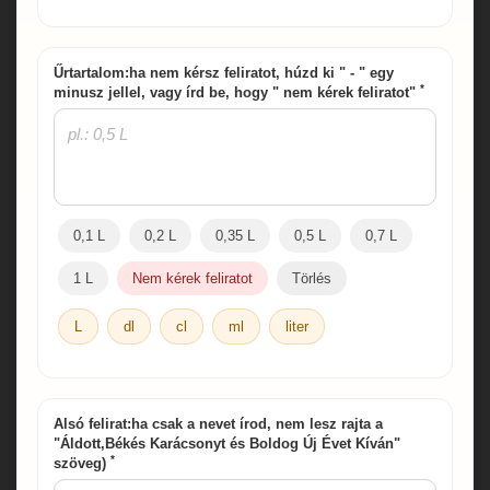
Űrtartalom:ha nem kérsz feliratot, húzd ki " - " egy
*
minusz jellel, vagy írd be, hogy " nem kérek feliratot"
0,1 L
0,2 L
0,35 L
0,5 L
0,7 L
1 L
Nem kérek feliratot
Törlés
L
dl
cl
ml
liter
Alsó felirat:ha csak a nevet írod, nem lesz rajta a
"Áldott,Békés Karácsonyt és Boldog Új Évet Kíván"
*
szöveg)