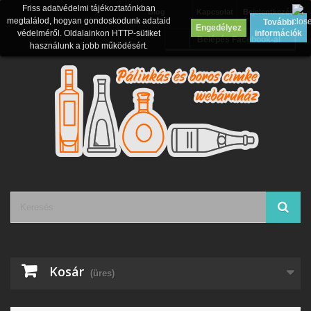
Friss adatvédelmi tájékoztatónkban
Blog
Kapcsolat
Bejelentkezés
megtalálod, hogyan gondoskodunk adataid
További
Engedélyez
védelméről. Oldalainkon HTTP-sütiket
információk
Belépés Facebook-al
használunk a jobb működésért.
Kosár
(üres)