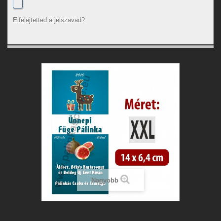
Elfelejtetted a jelszavad?
Nagyobb