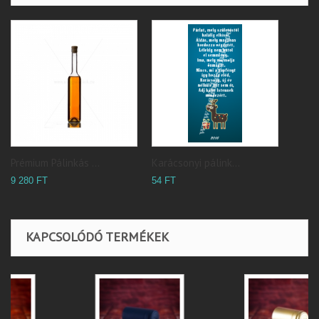
Prémium Pálinkás ...
Karácsonyi pálink...
9 280 FT
54 FT
KAPCSOLÓDÓ TERMÉKEK