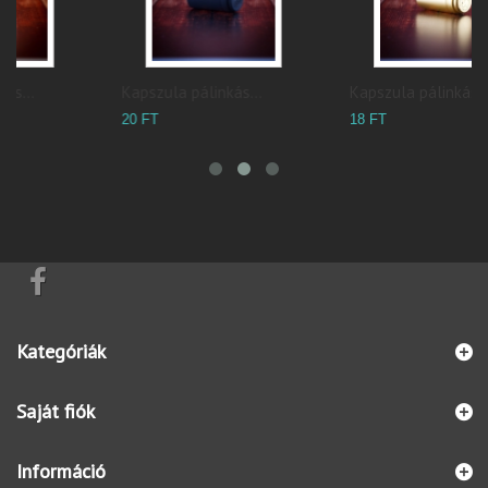
Kapszula pálinkás...
Kapszula pálinkás...
K
20 FT
18 FT
5
Kategóriák
Saját fiók
Információ