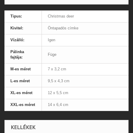
Tipus:
Christmas deer
Kivitel:
Öntapadós címke
Vízálló:
Igen
Pálinka
Füge
fajtája:
M-es méret
7 x 3,2 cm
L-es méret
9,5 x 4,3 cm
XL-es méret
12 x 5,5 cm
XXL-es méret
14 x 6,4 cm
KELLÉKEK