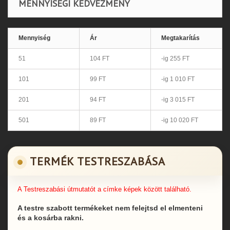
MENNYISÉGI KEDVEZMÉNY
Mennyiség
Ár
Megtakarítás
51
104 FT
-ig 255 FT
101
99 FT
-ig 1 010 FT
201
94 FT
-ig 3 015 FT
501
89 FT
-ig 10 020 FT
TERMÉK TESTRESZABÁSA
A Testreszabási útmutatót a címke képek között található.
A testre szabott termékeket nem felejtsd el elmenteni
és a kosárba rakni.