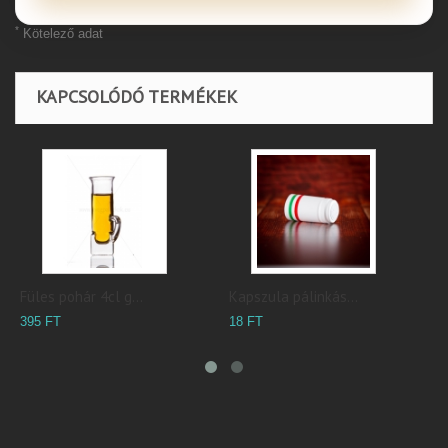
*
Kötelező adat
KAPCSOLÓDÓ TERMÉKEK
Füles pohár 4cl g...
Kapszula pálinkás...
K
395 FT
18 FT
2