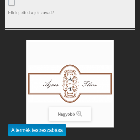
Elfelejtetted a jelszavad?
Nagyobb
A termék testreszabása