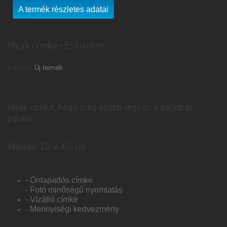
A termék részletes adatai
Nyak címke - Esküvőre
Feltétel:
Új termék
Nyak címke, hogy még szebb legyen a pálinkás
palack.
Mérete: 10 x 4,5 cm
- Öntapadós címke
- Fotó minőségű nyomtatás
- Vízálló címke
- Mennyiségi kedvezmény