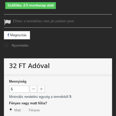
Szállítás: 2-5 munkanap alatt
Ehhez a termékhez nem jár jutalom pont.
Megosztás
Nyomtatás
32 FT
Adóval
Mennyiség
Minimális rendelési egység a termékből
5
Fényes vagy matt fólia?
Matt
Fényes