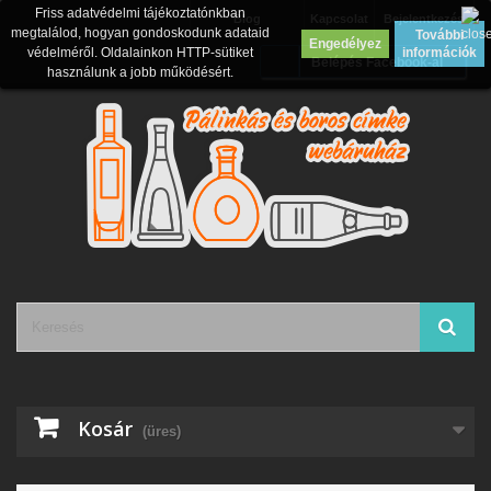
Friss adatvédelmi tájékoztatónkban
Blog
Kapcsolat
Bejelentkezés
megtalálod, hogyan gondoskodunk adataid
További
Engedélyez
védelméről. Oldalainkon HTTP-sütiket
információk
Belépés Facebook-al
használunk a jobb működésért.
Kosár
(üres)