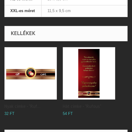
XXL-es méret
11,5 x 9,5 cm
KELLÉKEK
Nyak címke - "Ruf...
Hát címke - "Rufous"
32 FT
54 FT