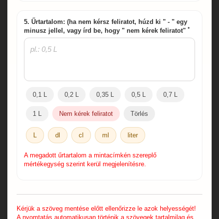
5. Űrtartalom: (ha nem kérsz feliratot, húzd ki " - " egy
*
minusz jellel, vagy írd be, hogy " nem kérek feliratot"
0,1 L
0,2 L
0,35 L
0,5 L
0,7 L
1 L
Nem kérek feliratot
Törlés
L
dl
cl
ml
liter
A megadott űrtartalom a mintacímkén szereplő
mértékegység szerint kerül megjelenítésre.
Kérjük a szöveg mentése előtt ellenőrizze le azok helyességét!
A nyomtatás automatikusan történik a szövegek tartalmilag és