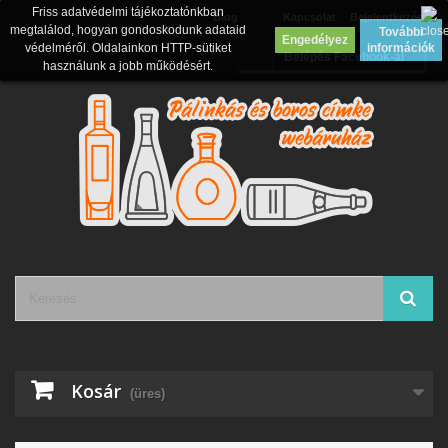
Friss adatvédelmi tájékoztatónkban
Blog
Kapcsolat
Bejelentkezés
megtalálod, hogyan gondoskodunk adataid
További
Engedélyez
védelméről. Oldalainkon HTTP-sütiket
információk
Belépés Facebook-al
használunk a jobb működésért.
Kosár
(üres)