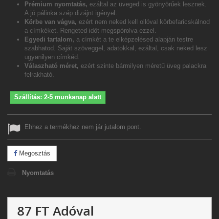
Prémium nyomtatás,
ezáltal az üveged is gyönyörűek lesznek.
A jó pálinka szép dizájnt igényel.
Körbe van vágva,
ezért nem neked kell ollóval körbefaricskálnod
a címkéket. Rengeted időt megspórolva ezzel.
Egyedi tartalom,
a címkét a te elképzelésed alapján testre
szabhatod. Saját szöveggel, adatokkal, ezáltal, csak neked lesz
ugyanilyen címkéd.
Válaszható méret,
ezért szinte bármilyen méretű üveg palackra
felrakható.
Szállítás: 2-5 munkanap alatt
Ehhez a termékhez nem jár jutalom pont.
Megosztás
Nyomtatás
87 FT
Adóval