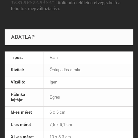
TESTRESZABÁSA
"
kitöltendő felületen elvégezhető a
feliratok megváltoztatása.
ADATLAP
Tipus:
Rain
Kivitel:
Öntapadós címke
Vízálló:
Igen
Pálinka
Egres
fajtája:
M-es méret
6 x 5 cm
L-es méret
7,5 x 6,1 cm
XL-es méret
10 x 8,3 cm