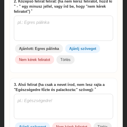
2. Középső felirat felirat: (ha nem kérsz feliratot, húzd ki
" - " egy minusz jellel, vagy írd be, hogy "nem kérek
*
feliratot")
Ajánlott: Egres pálinka
Ajánlj szöveget
Nem kérek feliratot
Törlés
3. Alsó felirat (ha csak a nevet írod, nem lesz rajta a
*
"Egészségedre főzte és palackozta:" szöveg):
Ajánlj szöveget
Nem kérek feliratot
Törlés