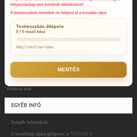
helyesírásilag nem kerülnek ellenőrzésre!
A testreszabott terméket ne felejtsd el a kosárba rakni.
Testreszabás állapota
0 / 5 mező kész
Még 5 mező van hátra.
MENTÉS
*
Kötelező adat
EGYÉB INFÓ
Termék információ:
A terméklap aljára görgetve, a "
TERMÉK