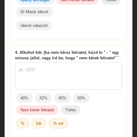
🎲 Másik idézet
Idézet választó
4. Alkohol fok: (ha nem kérsz feliratot, húzd ki " - " egy
*
minusz jellel, vagy írd be, hogy " nem kérek feliratot"
40%
42%
45%
50%
Nem kérek feliratot
Törlés
%
fok
% vol