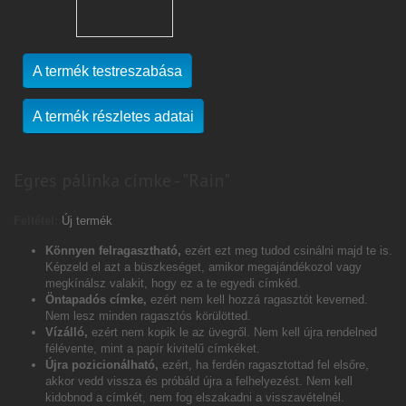
A termék testreszabása
A termék részletes adatai
Egres pálinka címke - "Rain"
Feltétel:
Új termék
Könnyen felragasztható,
ezért ezt meg tudod csinálni majd te is.
Képzeld el azt a büszkeséget, amikor megajándékozol vagy
megkínálsz valakit, hogy ez a te egyedi címkéd.
Öntapadós címke,
ezért nem kell hozzá ragasztót keverned.
Nem lesz minden ragasztós körülötted.
Vízálló,
ezért nem kopik le az üvegről. Nem kell újra rendelned
félévente, mint a papír kivitelű címkéket.
Újra pozicionálható,
ezért, ha ferdén ragasztottad fel elsőre,
akkor vedd vissza és próbáld újra a felhelyezést. Nem kell
kidobnod a címkét, nem fog elszakadni a visszavételnél.