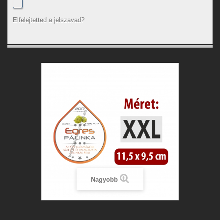
Elfelejtetted a jelszavad?
Nagyobb