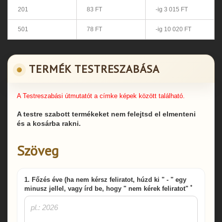
201
83 FT
-ig 3 015 FT
501
78 FT
-ig 10 020 FT
TERMÉK TESTRESZABÁSA
A Testreszabási útmutatót a címke képek között található.
A testre szabott termékeket nem felejtsd el elmenteni
és a kosárba rakni.
Szöveg
1. Főzés éve (ha nem kérsz feliratot, húzd ki " - " egy
*
minusz jellel, vagy írd be, hogy " nem kérek feliratot"