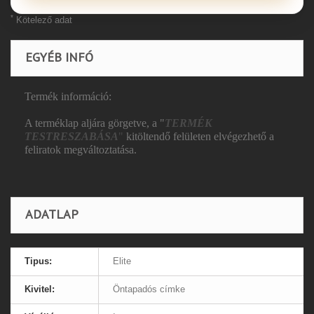
*
Kötelező adat
EGYÉB INFÓ
Termék információ:
A terméklap aljára görgetve, a "
TERMÉK
TESTRESZABÁSA
"
kitöltendő felületen elvégezhető a
feliratok megváltoztatása.
ADATLAP
Tipus:
Elite
Kivitel:
Öntapadós címke