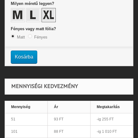
Milyen méretű legyen?
Fényes vagy matt fólia?
Matt
Fényes
Kosárba
MENNYISÉGI KEDVEZMÉNY
Mennyiség
Ár
Megtakarítás
51
93 FT
-ig 255 FT
101
88 FT
-ig 1 010 FT