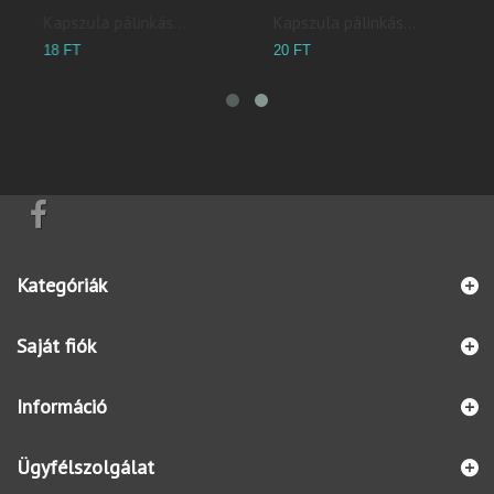
Kapszula pálinkás...
Kapszula pálinkás...
20 FT
18 FT
Kategóriák
Saját fiók
Információ
Ügyfélszolgálat