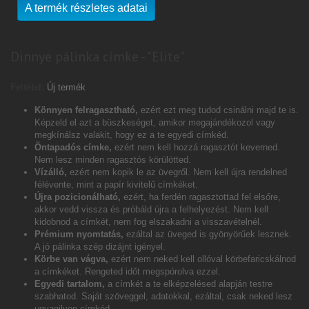
A termék részletes adatai
Dinnye pálinka címke - "Elite"
Feltétel:
Új termék
Könnyen felragasztható,
ezért ezt meg tudod csinálni majd te is.
Képzeld el azt a büszkeséget, amikor megajándékozol vagy
megkínálsz valakit, hogy ez a te egyedi címkéd.
Öntapadós címke,
ezért nem kell hozzá ragasztót keverned.
Nem lesz minden ragasztós körülötted.
Vízálló,
ezért nem kopik le az üvegről. Nem kell újra rendelned
félévente, mint a papír kivitelű címkéket.
Újra pozicionálható,
ezért, ha ferdén ragasztottad fel elsőre,
akkor vedd vissza és próbáld újra a felhelyezést. Nem kell
kidobnod a címkét, nem fog elszakadni a visszavételnél.
Prémium nyomtatás,
ezáltal az üveged is gyönyörűek lesznek.
A jó pálinka szép dizájnt igényel.
Körbe van vágva,
ezért nem neked kell ollóval körbefaricskálnod
a címkéket. Rengeted időt megspórolva ezzel.
Egyedi tartalom,
a címkét a te elképzelésed alapján testre
szabhatod. Saját szöveggel, adatokkal, ezáltal, csak neked lesz
ugyanilyen címkéd.