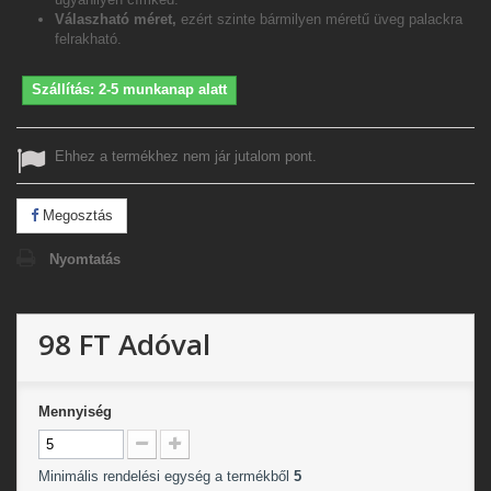
Válaszható méret,
ezért szinte bármilyen méretű üveg palackra
felrakható.
Szállítás: 2-5 munkanap alatt
Ehhez a termékhez nem jár jutalom pont.
Megosztás
Nyomtatás
98 FT
Adóval
Mennyiség
Minimális rendelési egység a termékből
5