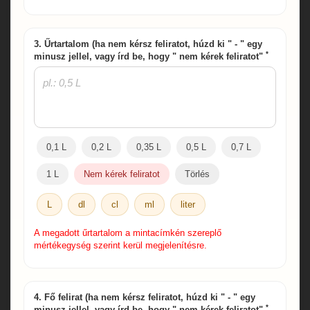
3. Űrtartalom (ha nem kérsz feliratot, húzd ki " - " egy
*
minusz jellel, vagy írd be, hogy " nem kérek feliratot"
0,1 L
0,2 L
0,35 L
0,5 L
0,7 L
1 L
Nem kérek feliratot
Törlés
L
dl
cl
ml
liter
A megadott űrtartalom a mintacímkén szereplő
mértékegység szerint kerül megjelenítésre.
4. Fő felirat (ha nem kérsz feliratot, húzd ki " - " egy
*
minusz jellel, vagy írd be, hogy " nem kérek feliratot"