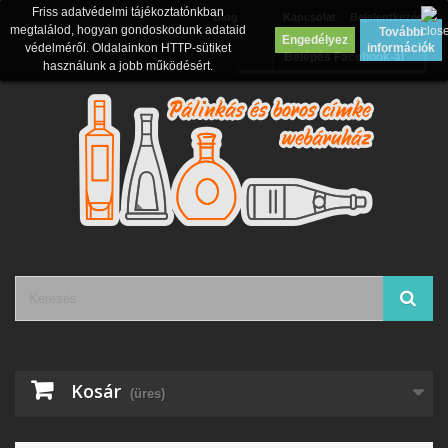
Friss adatvédelmi tájékoztatónkban
Blog
Kapcsolat
Bejelentkezés
megtalálod, hogyan gondoskodunk adataid
További
Engedélyez
védelméről. Oldalainkon HTTP-sütiket
információk
Belépés Facebook-al
használunk a jobb működésért.
Kosár
(üres)