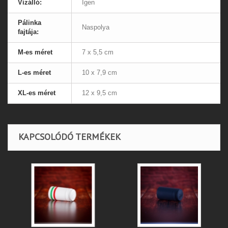
Vízálló:
Igen
Pálinka
Naspolya
fajtája:
M-es méret
7 x 5,5 cm
L-es méret
10 x 7,9 cm
XL-es méret
12 x 9,5 cm
KAPCSOLÓDÓ TERMÉKEK