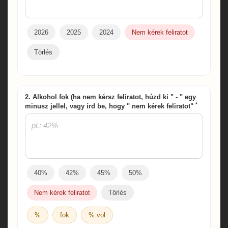
2026
2025
2024
Nem kérek feliratot
Törlés
2. Alkohol fok (ha nem kérsz feliratot, húzd ki " - " egy
*
minusz jellel, vagy írd be, hogy " nem kérek feliratot"
40%
42%
45%
50%
Nem kérek feliratot
Törlés
%
fok
% vol