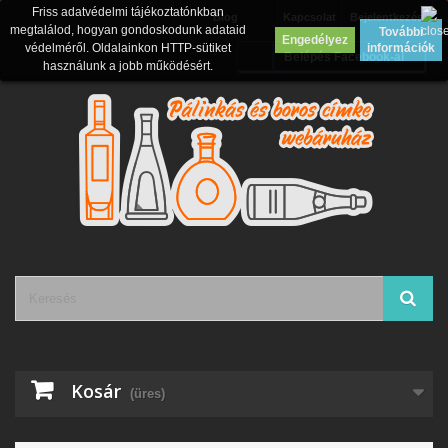
Friss adatvédelmi tájékoztatónkban
Blog
Kapcsolat
Bejelentkezés
megtalálod, hogyan gondoskodunk adataid
További
Engedélyez
védelméről. Oldalainkon HTTP-sütiket
információk
Belépés Facebook-al
használunk a jobb működésért.
Kosár
(üres)