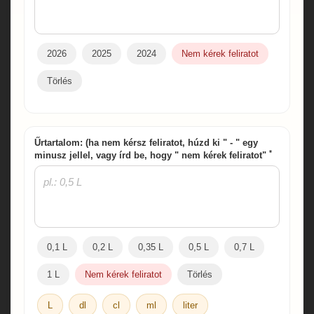
2026
2025
2024
Nem kérek feliratot
Törlés
Űrtartalom: (ha nem kérsz feliratot, húzd ki " - " egy
*
minusz jellel, vagy írd be, hogy " nem kérek feliratot"
0,1 L
0,2 L
0,35 L
0,5 L
0,7 L
1 L
Nem kérek feliratot
Törlés
L
dl
cl
ml
liter