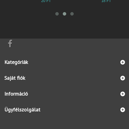
20 FT
18 FT
3
Kategóriák
Saját fiók
Információ
Ügyfélszolgálat