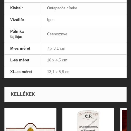
Kivitel:
Öntapadós címke
Vízálló:
Igen
Pálinka
Cseresznye
fajtája:
M-es méret
7 x 3,1 cm
L-es méret
10 x 4,5 cm
XL-es méret
13,1 x 5,9 cm
KELLÉKEK