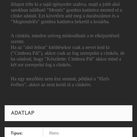
űrlapot tölts ki a saját igényedre szabva, majd a jobb alsó
sarokban található "Mentés" gombra kattintva mented el a
címke adatait. Ezt követően add meg a darabszámot és a
"Megrendelés" gombra kattintva bekerül a kosárba.
A címkén, minden szöveg módosítható a te elképzelésed
szerint.
Ha az "alsó felirat" kitöltésekor csak a nevet írod ki
("Cimbora Pál"), akkor csak az fog szerepelni a címkén, de
ha odaírod, hogy "Készítette: Cimbora Pál" akkor mind a
két sor szerepelni fog a címkén.
Ha egy mezőhöz nem írsz semmit, például a "főzés
évéhez", akkor az nem kerül rá a címkére.
ADATLAP
Tipus:
Retro