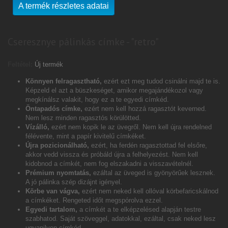
A termék részletes adatai
Cseresznye pálinkás címke - "retro"
Feltétel:
Új termék
Könnyen felragasztható,
ezért ezt meg tudod csinálni majd te is.
Képzeld el azt a büszkeséget, amikor megajándékozol vagy
megkínálsz valakit, hogy ez a te egyedi címkéd.
Öntapadós címke,
ezért nem kell hozzá ragasztót keverned.
Nem lesz minden ragasztós körülötted.
Vízálló,
ezért nem kopik le az üvegről. Nem kell újra rendelned
félévente, mint a papír kivitelű címkéket.
Újra pozicionálható,
ezért, ha ferdén ragasztottad fel elsőre,
akkor vedd vissza és próbáld újra a felhelyezést. Nem kell
kidobnod a címkét, nem fog elszakadni a visszavételnél.
Prémium nyomtatás,
ezáltal az üveged is gyönyörűek lesznek.
A jó pálinka szép dizájnt igényel.
Körbe van vágva,
ezért nem neked kell ollóval körbefaricskálnod
a címkéket. Rengeted időt megspórolva ezzel.
Egyedi tartalom,
a címkét a te elképzelésed alapján testre
szabhatod. Saját szöveggel, adatokkal, ezáltal, csak neked lesz
ugyanilyen címkéd.