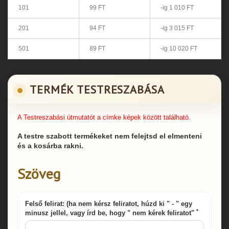
101
99 FT
-ig 1 010 FT
201
94 FT
-ig 3 015 FT
501
89 FT
-ig 10 020 FT
TERMÉK TESTRESZABÁSA
A Testreszabási útmutatót a címke képek között található.
A testre szabott termékeket nem felejtsd el elmenteni
és a kosárba rakni.
Szöveg
Felső felirat: (ha nem kérsz feliratot, húzd ki " - " egy
*
minusz jellel, vagy írd be, hogy " nem kérek feliratot"