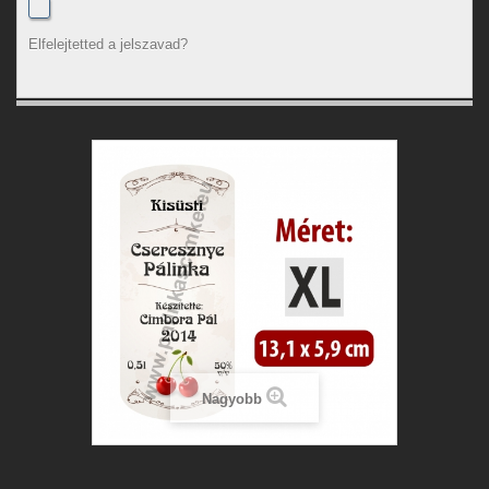
Elfelejtetted a jelszavad?
Nagyobb