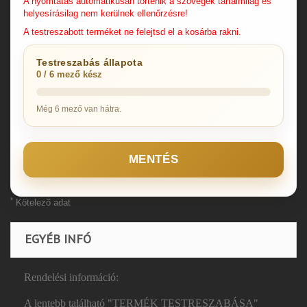
A nyomtatás automatikusan történik a szövegek tartalmilag és
helyesírásilag nem kerülnek ellenőrzésre!
A testreszabott terméket ne felejtsd el a kosárba rakni.
Testreszabás állapota
0 / 6 mező kész
Még 6 mező van hátra.
MENTÉS
*
Kötelező adat
EGYÉB INFÓ
Rendelési információ:
A lentebb található "TERMÉK TESTRESZABÁSA"