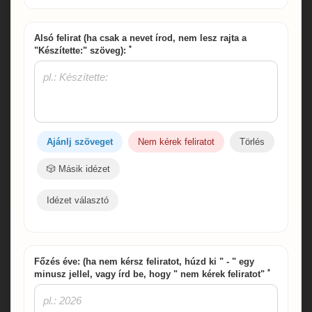
Alsó felirat (ha csak a nevet írod, nem lesz rajta a
*
"Készítette:" szöveg):
Ajánlj szöveget
Nem kérek feliratot
Törlés
🎲 Másik idézet
Idézet választó
Főzés éve: (ha nem kérsz feliratot, húzd ki " - " egy
*
minusz jellel, vagy írd be, hogy " nem kérek feliratot"