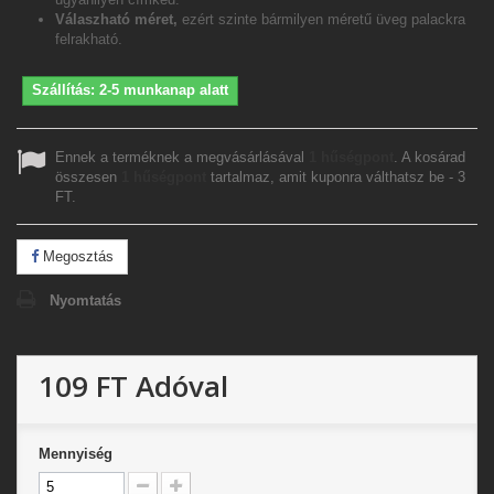
Válaszható méret,
ezért szinte bármilyen méretű üveg palackra
felrakható.
Szállítás: 2-5 munkanap alatt
Ennek a terméknek a megvásárlásával
1
hűségpont
. A kosárad
összesen
1
hűségpont
tartalmaz, amit kuponra válthatsz be -
3
FT
.
Megosztás
Nyomtatás
109 FT
Adóval
Mennyiség