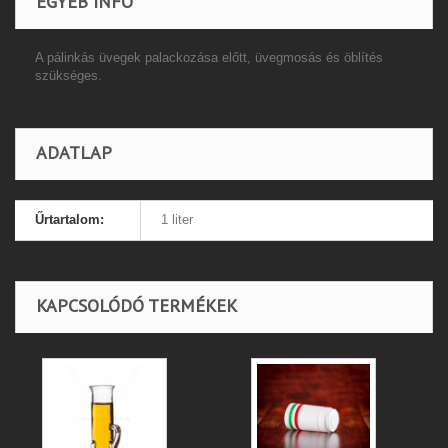
EGYÉB INFÓ
A pálinkás üvegek palackozása előtt, üvegmosás és öblítés
szükséges.
ADATLAP
Űrtartalom:
1 liter
KAPCSOLÓDÓ TERMÉKEK