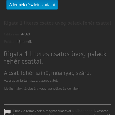
A termék részletes adatai
Rigata 1 literes csatos üveg palack fehér csattal
Cikkszám:
A-363
Feltétel:
Új termék
Rigata 1 literes csatos üveg palack
fehér csattal.
A csat fehér színű, műanyag szárú.
Az alap ár tartalmazza a zárócsatot.
Ideális italok tárolására vagy ajándékozás céljából.
Ennek a terméknek a megvásárlásával
8
hűségpont
. A kosárad