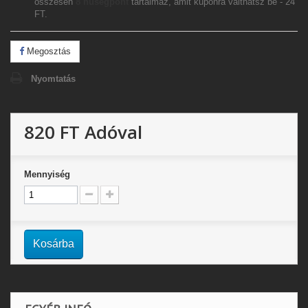
összesen
8
hűségpont
tartalmaz, amit kuponra válthatsz be -
24
FT
.
Megosztás
Nyomtatás
820 FT
Adóval
Mennyiség
Kosárba