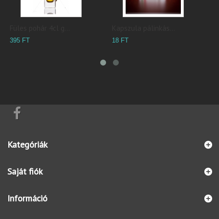
Füles pohár 4cl g...
Kapszula pálinkás...
K
395 FT
18 FT
2
Kategóriák
Saját fiók
Információ