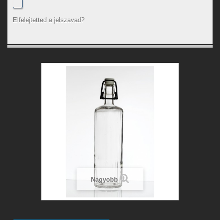
Elfelejtetted a jelszavad?
Nagyobb