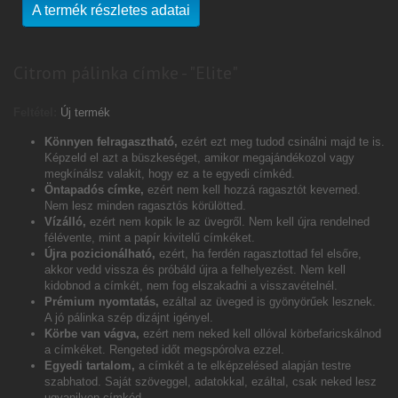
A termék részletes adatai
Citrom pálinka címke - "Elite"
Feltétel:
Új termék
Könnyen felragasztható,
ezért ezt meg tudod csinálni majd te is.
Képzeld el azt a büszkeséget, amikor megajándékozol vagy
megkínálsz valakit, hogy ez a te egyedi címkéd.
Öntapadós címke,
ezért nem kell hozzá ragasztót keverned.
Nem lesz minden ragasztós körülötted.
Vízálló,
ezért nem kopik le az üvegről. Nem kell újra rendelned
félévente, mint a papír kivitelű címkéket.
Újra pozicionálható,
ezért, ha ferdén ragasztottad fel elsőre,
akkor vedd vissza és próbáld újra a felhelyezést. Nem kell
kidobnod a címkét, nem fog elszakadni a visszavételnél.
Prémium nyomtatás,
ezáltal az üveged is gyönyörűek lesznek.
A jó pálinka szép dizájnt igényel.
Körbe van vágva,
ezért nem neked kell ollóval körbefaricskálnod
a címkéket. Rengeted időt megspórolva ezzel.
Egyedi tartalom,
a címkét a te elképzelésed alapján testre
szabhatod. Saját szöveggel, adatokkal, ezáltal, csak neked lesz
ugyanilyen címkéd.