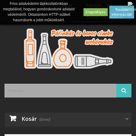
Friss adatvédelmi tájékoztatónkban
Blog
Kapcsolat
Bejelentkezés
megtalálod, hogyan gondoskodunk adataid
További
Engedélyez
védelméről. Oldalainkon HTTP-sütiket
információk
Belépés Facebook-al
használunk a jobb működésért.
Kosár
(üres)