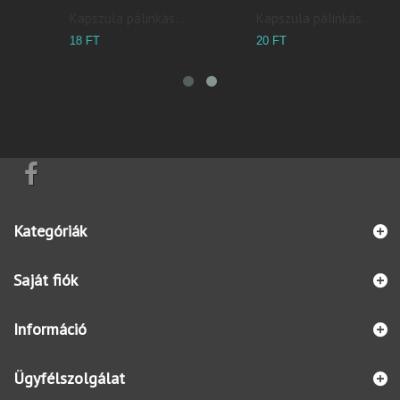
Kapszula pálinkás...
Kapszula pálinkás...
20 FT
18 FT
Kategóriák
Saját fiók
Információ
Ügyfélszolgálat