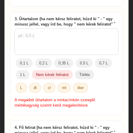
3. Űrtartalom (ha nem kérsz feliratot, húzd ki " - " egy
*
minusz jellel, vagy írd be, hogy " nem kérek feliratot"
0,1 L
0,2 L
0,35 L
0,5 L
0,7 L
1 L
Nem kérek feliratot
Törlés
L
dl
cl
ml
liter
A megadott űrtartalom a mintacímkén szereplő
mértékegység szerint kerül megjelenítésre.
4. Fő felirat (ha nem kérsz feliratot, húzd ki " - " egy
*
minusz jellel, vagy írd be, hogy " nem kérek feliratot"