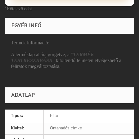
*
Kötelező adat
EGYÉB INFÓ
Termék információ:
A terméklap aljára görgetve, a "
TERMÉK
TESTRESZABÁSA
"
kitöltendő felületen elvégezhető a
feliratok megváltoztatása.
ADATLAP
Tipus:
Elite
Kivitel:
Öntapadós címke