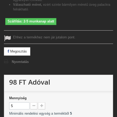
Válaszható méret,
ezért szinte bármilyen méretű üveg palackra
felrakható.
Szállítás: 2-5 munkanap alatt
Ehhez a termékhez nem jár jutalom pont.
Megosztás
Nyomtatás
98 FT
Adóval
Mennyiség
Minimális rendelési egység a termékből
5