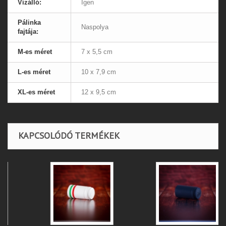
Vízálló:
Igen
Pálinka
Naspolya
fajtája:
M-es méret
7 x 5,5 cm
L-es méret
10 x 7,9 cm
XL-es méret
12 x 9,5 cm
KAPCSOLÓDÓ TERMÉKEK