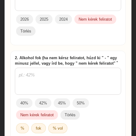
2026
2025
2024
Nem kérek feliratot
Törlés
2. Alkohol fok (ha nem kérsz feliratot, húzd ki " - " egy
*
minusz jellel, vagy írd be, hogy " nem kérek feliratot"
40%
42%
45%
50%
Nem kérek feliratot
Törlés
%
fok
% vol