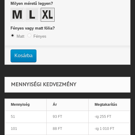
Milyen méretű legyen?
Fényes vagy matt fólia?
Matt
Fényes
Kosárba
MENNYISÉGI KEDVEZMÉNY
Mennyiség
Ár
Megtakarítás
51
93 FT
-ig 255 FT
101
88 FT
-ig 1 010 FT