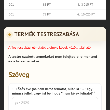
201
83 FT
-ig 3 015 FT
501
78 FT
-ig 10 020 FT
TERMÉK TESTRESZABÁSA
A Testreszabási útmutatót a címke képek között található.
A testre szabott termékeket nem felejtsd el elmenteni
és a kosárba rakni.
Szöveg
1. Főzés éve (ha nem kérsz feliratot, húzd ki " - " egy
*
minusz jellel, vagy írd be, hogy " nem kérek feliratot"