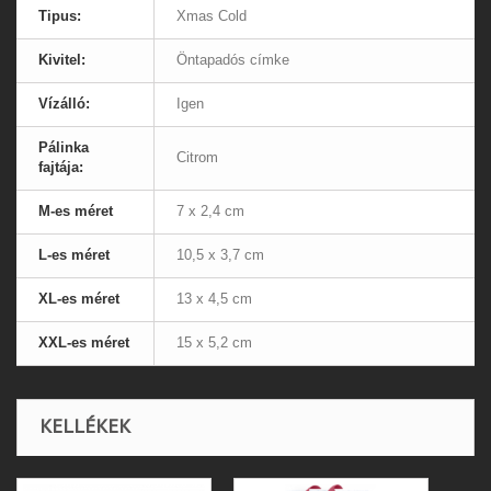
Tipus:
Xmas Cold
Kivitel:
Öntapadós címke
Vízálló:
Igen
Pálinka
Citrom
fajtája:
M-es méret
7 x 2,4 cm
L-es méret
10,5 x 3,7 cm
XL-es méret
13 x 4,5 cm
XXL-es méret
15 x 5,2 cm
KELLÉKEK