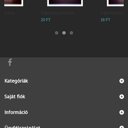
Kapszula pálinkás...
Kapszula pálinkás...
K
20 FT
18 FT
5
Kategóriák
Saját fiók
Információ
Ügyfélszolgálat