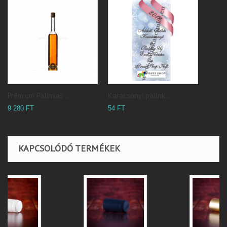
Prémium Pálinkás ...
Karácsonyi pálink...
9 280 FT
54 FT
KAPCSOLÓDÓ TERMÉKEK