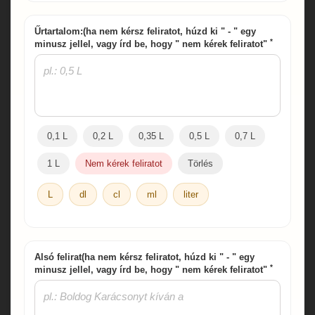
Űrtartalom:(ha nem kérsz feliratot, húzd ki " - " egy
*
minusz jellel, vagy írd be, hogy " nem kérek feliratot"
0,1 L
0,2 L
0,35 L
0,5 L
0,7 L
1 L
Nem kérek feliratot
Törlés
L
dl
cl
ml
liter
Alsó felirat(ha nem kérsz feliratot, húzd ki " - " egy
*
minusz jellel, vagy írd be, hogy " nem kérek feliratot"