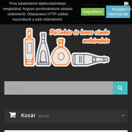
Friss adatvédelmi tájékoztatónkban
Blog
Kapcsolat
Bejelentkezés
megtalálod, hogyan gondoskodunk adataid
További
Engedélyez
védelméről. Oldalainkon HTTP-sütiket
információk
Belépés Facebook-al
használunk a jobb működésért.
Kosár
(üres)