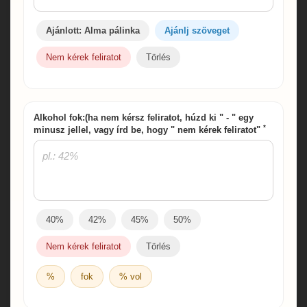
Ajánlott: Alma pálinka
Ajánlj szöveget
Nem kérek feliratot
Törlés
Alkohol fok:(ha nem kérsz feliratot, húzd ki " - " egy
*
minusz jellel, vagy írd be, hogy " nem kérek feliratot"
40%
42%
45%
50%
Nem kérek feliratot
Törlés
%
fok
% vol